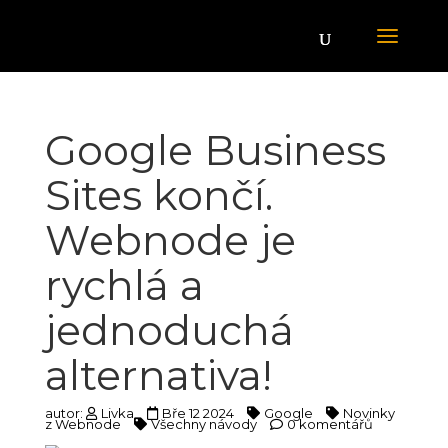
Google Business
Sites končí.
Webnode je
rychlá a
jednoduchá
alternativa!
autor:
Livka
Bře 12 2024
Google
Novinky
z Webnode
Všechny návody
0 komentářů