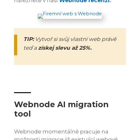
naleznete v naší
Webnode recenzi.
TIP:
Vytvoř si svůj vlastní web právě
teď a
získej slevu až 25%.
Webnode AI migration
tool
Webnode momentálně pracuje na
možnosti migrace již existující webové