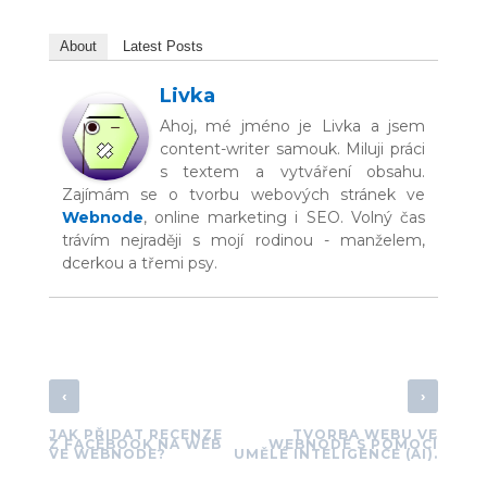
About
Latest Posts
Livka
Ahoj, mé jméno je Livka a jsem
content-writer samouk. Miluji práci
s textem a vytváření obsahu.
Zajímám se o tvorbu webových stránek ve
Webnode
, online marketing i SEO. Volný čas
trávím nejraději s mojí rodinou - manželem,
dcerkou a třemi psy.
‹
›
JAK PŘIDAT RECENZE
TVORBA WEBU VE
Z FACEBOOK NA WEB
WEBNODE S POMOCÍ
VE WEBNODE?
UMĚLÉ INTELIGENCE (AI).