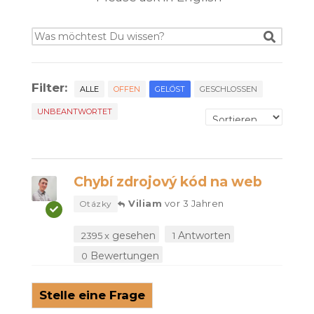
Filter:
ALLE
OFFEN
GELÖST
GESCHLOSSEN
UNBEANTWORTET
Chybí zdrojový kód na web
Viliam
vor 3 Jahren
Otázky
gesehen
Antworten
2395 x
1
Bewertungen
0
Stelle eine Frage