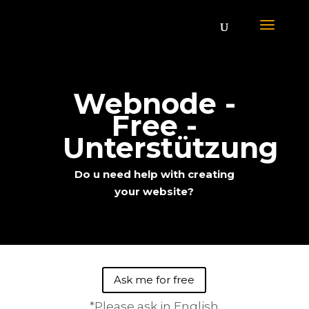
Webnode -
Free -
Unterstützung
Do u need help with creating
your website?
;
Ask me for free
*Please ask in English