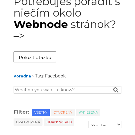
Potrebuješ poradiť s
niečím okolo
Webnode
stránok?
–>
Položiť otázku
›
Tag: Facebook
Poradna
Filter:
VŠETKY
OTVORENÝ
VYRIEŠENÁ
UZATVORENÁ
UNANSWERED