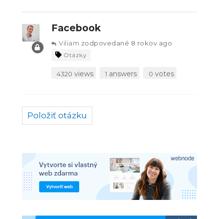
Facebook
Viliam
zodpovedané 8 rokov ago
Otázky
views
answers
votes
4320
1
0
Položiť otázku