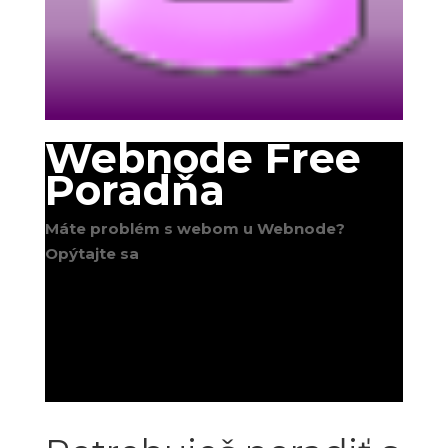
Webnode Free
Poradňa
Máte problém s webom u Webnode?
Opýtajte sa
;