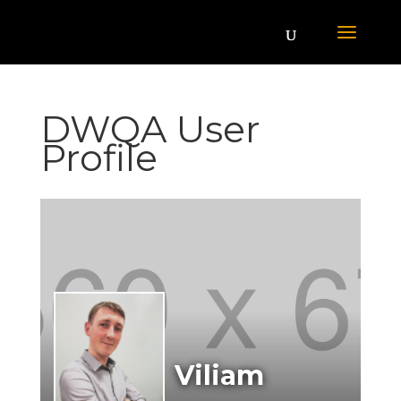
DWQA User
Profile
Viliam