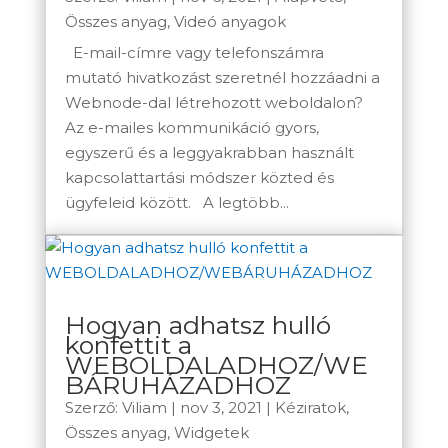
Összes anyag
,
Videó anyagok
E-mail-címre vagy telefonszámra
mutató hivatkozást szeretnél hozzáadni a
Webnode-dal létrehozott weboldalon?
Az e-mailes kommunikáció gyors,
egyszerű és a leggyakrabban használt
kapcsolattartási módszer közted és
ügyfeleid között. A legtöbb...
Hogyan adhatsz hulló
konfettit a
WEBOLDALADHOZ/WE
BÁRUHÁZADHOZ
Szerző:
Viliam
|
nov 3, 2021
|
Kéziratok
,
Összes anyag
,
Widgetek