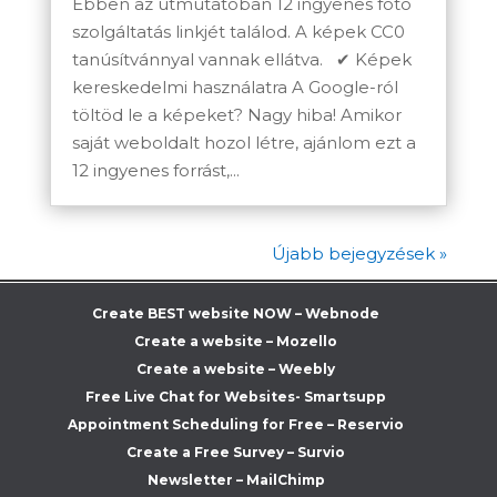
Ebben az útmutatóban 12 ingyenes fotó
szolgáltatás linkjét találod. A képek CC0
tanúsítvánnyal vannak ellátva. ✔ Képek
kereskedelmi használatra A Google-ról
töltöd le a képeket? Nagy hiba! Amikor
saját weboldalt hozol létre, ajánlom ezt a
12 ingyenes forrást,...
Újabb bejegyzések »
Create BEST website NOW – Webnode
Create a website – Mozello
Create a website – Weebly
Free Live Chat for Websites- Smartsupp
Appointment Scheduling for Free – Reservio
Create a Free Survey – Survio
Newsletter – MailChimp