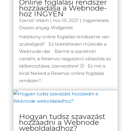
Online foglalási rendszer
hozzáadása a Webnode-
hoz INGYEN
Szerző:
Viliam
|
nov 10, 2021
|
Ingyenesek
,
Összes anyag
,
Widgetek
Hatékony online foglalási rendszerre van
szükséged? Ez tökéletesen működik a
Webnode-dal. Bármit is szeretnél
csinálni, a Reservio nagyszerű választás az
időbeosztásra, szervezésre! 🙂 És mit is
kínál Neked a Reservio online foglalási
rendszer?...
Hogyan tudsz szavazást
hozzáadni a Webnode
weboldaladhoz?