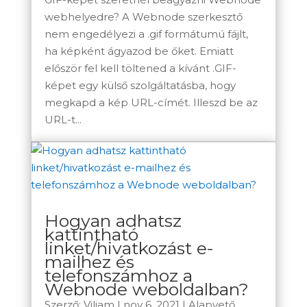
webhelyedre? A Webnode szerkesztő
nem engedélyezi a .gif formátumú fájlt,
ha képként ágyazod be őket. Emiatt
először fel kell töltened a kívánt .GIF-
képet egy külső szolgáltatásba, hogy
megkapd a kép URL-címét. Illeszd be az
URL-t...
Hogyan adhatsz
kattintható
linket/hivatkozást e-
mailhez és
telefonszámhoz a
Webnode weboldalban?
Szerző:
Viliam
|
nov 6, 2021
|
Alapvető
,