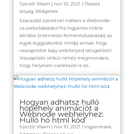
Szerző:
Viliam
|
nov 10, 2021
|
Összes
anyag
,
Widgetek
Szavazást szeretnél indítani a Webnode-
os weboldaladon?Az ingyenes online
kérdőív (internetes felmérés/szavazás) az
egyik leggyakoribb módja annak, hogy
visszajelzést kapj webhelyed látogatóitól.
Visszajelzés nélkül nehéz megmondani,
hogy helyesen cselekszel-e az...
Hogyan adhatsz hulló
hópehely animációt a
Webnode webhelyhez:
Hulló hó html kód
Szerző:
Viliam
|
nov 10, 2021
|
Ingyenesek
,