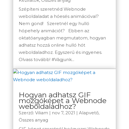
Kéziratok
,
Összes anyag
Szépíteni szeretnéd Webnode
weboldaladat a hóesés animációval?
Nem gond! Szeretnél egy hulló
hópehely animációt? Ebben az
oktatóanyagban megmutatom, hogyan
adhatsz hozzá online hulló hót
weboldaladhoz. Egyszerű és ingyenes.
Olvass tovább! #Vágjunk...
Hogyan adhatsz GIF
mozgóképet a Webnode
weboldaladhoz?
Szerző:
Viliam
|
nov 7, 2021
|
Alapvető
,
Összes anyag
GIF-képet szeretnél beágyazni Webnode