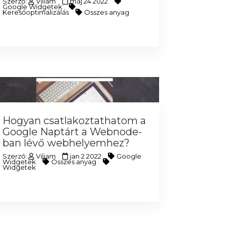
Szerző:
Viliam
máj 24 2022
Google Widgetek
Keresőoptimalizálás
Összes anyag
Hogyan csatlakoztathatom a
Google Naptárt a Webnode-
ban lévő webhelyemhez?
Szerző:
Viliam
jan 2 2022
Google
Widgetek
Összes anyag
Widgetek