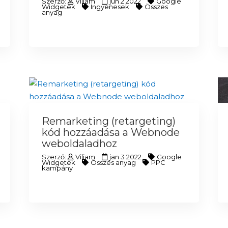
Szerző:
Viliam
jún 2 2022
Google
Widgetek
Ingyenesek
Összes
anyag
Remarketing (retargeting)
kód hozzáadása a Webnode
weboldaladhoz
Szerző:
Viliam
jan 3 2022
Google
Widgetek
Összes anyag
PPC
kampány