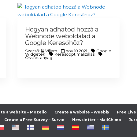
Hogyan adhatod hozzá a
Webnode weboldalad a
Google Keresőhöz?
Szerző:
Viliam
nov 10 2021
Google
Widgetek
Keresőoptimalizálás
Összes anyag
te a website – Mozello
Create a website – Weebly
Free Live
Create a Free Survey – Survio
Newsletter – MailChimp
Jur