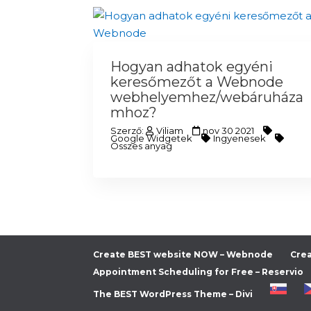
Hogyan adhatok egyéni
keresőmezőt a Webnode
webhelyemhez/webáruháza
mhoz?
Szerző:
Viliam
nov 30 2021
Google Widgetek
Ingyenesek
Összes anyag
Create BEST website NOW – Webnode
Crea
Appointment Scheduling for Free – Reservio
The BEST WordPress Theme – Divi