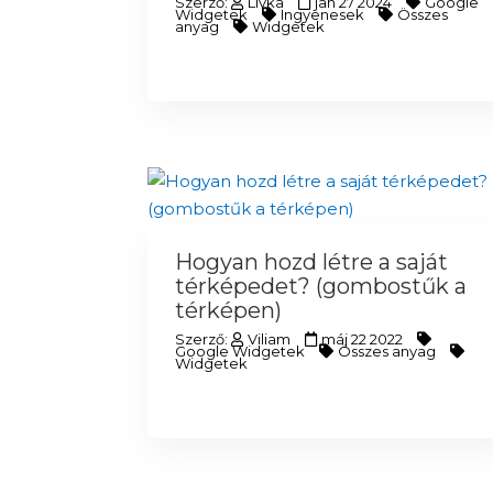
Szerző:
Livka
jan 27 2024
Google
Widgetek
Ingyenesek
Összes
anyag
Widgetek
Hogyan hozd létre a saját
térképedet? (gombostűk a
térképen)
Szerző:
Viliam
máj 22 2022
Google Widgetek
Összes anyag
Widgetek