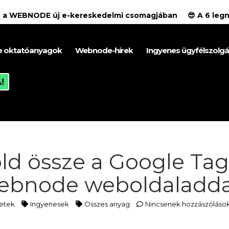
ció a WEBNODE új e-kereskedelmi csomagjában
😎 A 6 le
 oktatóanyagok
Webnode-hírek
Ingyenes ügyfélszolgá
!
ld össze a Google Ta
ebnode weboldaladda
etek
Ingyenesek
Összes anyag
Nincsenek hozzászóláso