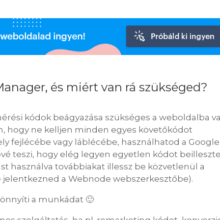
Manager, és miért van rá szükséged?
mérési kódok beágyazása szükséges a weboldalba v
, hogy ne kelljen minden egyes követőkódot
ly fejlécébe vagy láblécébe, használhatod a Googl
vé teszi, hogy elég legyen egyetlen kódot beilleszte
st használva továbbiakat illessz be közvetlenül a
ne jelentkezned a Webnode webszerkesztőbe).
könnyíti a munkádat 🙂
s szolgáltatás, ha pl. remarketing kódot, konverzi