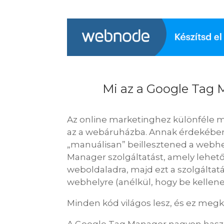
Mi az a Google Tag 
Az online marketinghez különféle 
az a webáruházba. Annak érdekében
„manuálisan” beillesztened a webhe
Manager szolgáltatást, amely lehető
weboldaladra, majd ezt a szolgáltatá
webhelyre (anélkül, hogy be kelle
Minden kód világos lesz, és ez meg
A Google Tag Manager nagyon haszno