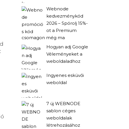
Webnode
kedvezménykód
2026 – Spórolj 15%-
ot a Premium
csomagon még ma
ed
Hogyan adj Google
:
Véleményeket a
weboldaladhoz
Ingyenes esküvői
weboldal
7 új WEBNODE
sablon céges
ló
weboldalak
létrehozásához