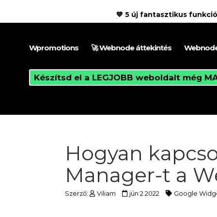
💙 5 új fantasztikus funk
Wpromotions
🚀 Webnode áttekintés
Webnode
Készítsd el a LEGJOBB weboldalt még MA
Hogyan kapcso
Manager-t a W
Szerző:
Viliam
jún 2 2022
Google Widg