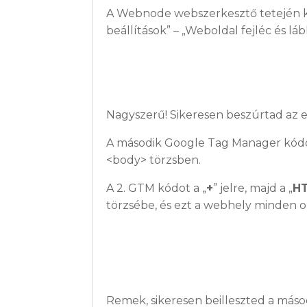
A Webnode webszerkesztő tetején ka
beállítások” – „Weboldal fejléc és l
Nagyszerű! Sikeresen beszúrtad az 
A második Google Tag Manager kódot
<body> törzsben.
A 2. GTM kódot a „
+
” jelre, majd a „
H
törzsébe, és ezt a webhely minden ol
Remek, sikeresen beilleszted a máso