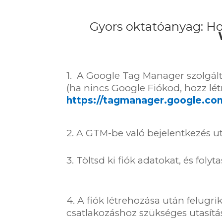
Gyors oktatóanyag: Ho
1. A Google Tag Manager szolgál
(ha nincs Google Fiókod, hozz lét
https://tagmanager.google.co
2. A GTM-be való bejelentkezés u
3. Töltsd ki fiók adatokat, és foly
4. A fiók létrehozása után felugr
csatlakozáshoz szükséges utasítá