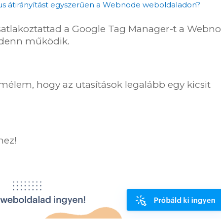
csatlakoztattad a Google Tag Manager-t a Webn
ndenn működik.
mélem, hogy az utasítások legalább egy kicsit
hez!