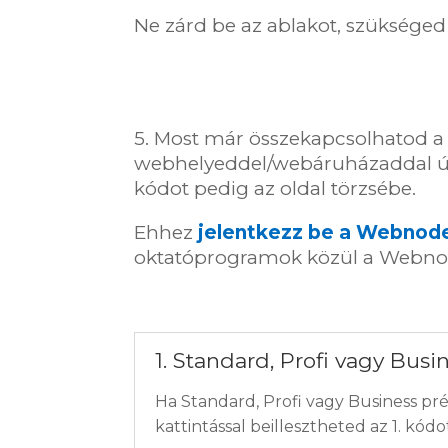
Ne zárd be az ablakot, szükséged 
5. Most már összekapcsolhatod 
webhelyeddel/webáruházaddal úgy,
kódot pedig az oldal törzsébe.
Ehhez
jelentkezz be a Webnod
oktatóprogramok közül a Webnod
1. Standard, Profi vagy B
Ha Standard, Profi vagy Business p
kattintással beillesztheted az 1. kód