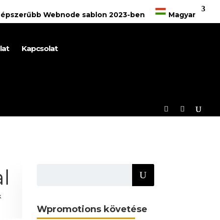
gnépszerűbb Webnode sablon 2023-ben
Magyar
lat
Kapcsolat
g
l
k
Wpromotions követése