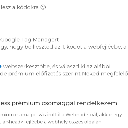
lesz a kódokra 🙂
a Google Tag Managert
 hogy beilleszted az 1. kódot a webfejlécbe, a 
e
webszerkesztőbe, és válaszd ki az alábbi
e prémium előfizetés szerint Neked megfelelő
usiness prémium csomaggal rendelkezem
rémium csomagot vásároltál a Webnode-nál, akkor egy
ot a <head> fejlécbe a webhely összes oldalán.