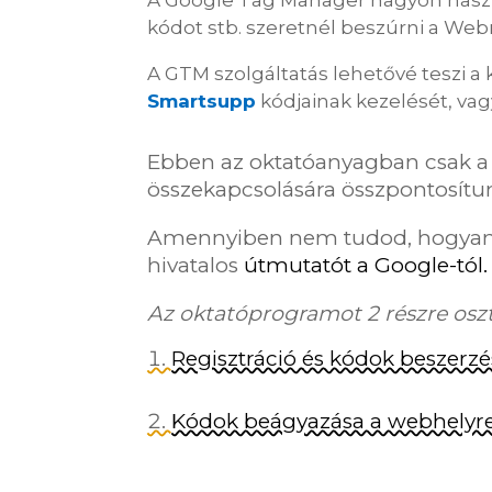
kódot stb. szeretnél beszúrni a W
A GTM szolgáltatás lehetővé teszi a
Smartsupp
kódjainak kezelését, vag
Ebben az oktatóanyagban csak 
összekapcsolására összpontosítu
Amennyiben nem tudod, hogyan kel
hivatalos
útmutatót a Google-tól.
Az oktatóprogramot 2 részre osz
Regisztráció és kódok beszerzé
Kódok beágyazása a webhelyre 