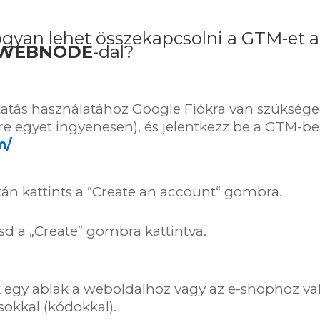
gyan lehet összekapcsolni a GTM-et a
WEBNODE
-dal?
tatás használatához Google Fiókra van szükség
re egyet ingyenesen), és jelentkezz be a GTM-be
m/
tán kattints a “Create an account“ gombra.
tasd a „Create” gombra kattintva.
ik egy ablak a weboldalhoz vagy az e-shophoz va
sokkal (kódokkal).