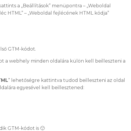
ttints a „Beállítások” menüpontra – „Weboldal
ábléc HTML” – „Weboldal fejlécének HTML kódja”
első GTM-kódot.
 a webhely minden oldalára külön kell beilleszteni a
TML
” lehetőségre kattintva tudod beilleszteni az oldal
dalára egyesével kell beillesztened:
dik GTM-kódot is 🙂