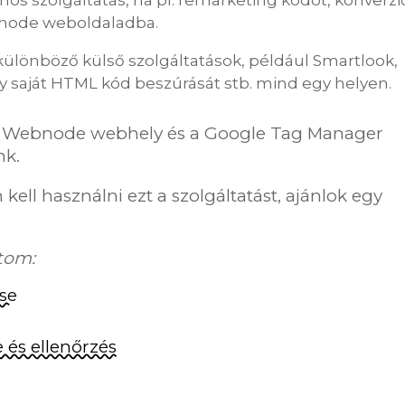
ebnode weboldaladba.
 különböző külső szolgáltatások, például Smartlook,
y saját HTML kód beszúrását stb. mind egy helyen.
a Webnode webhely és a Google Tag Manager
nk.
l használni ezt a szolgáltatást, ajánlok egy
tom:
se
és ellenőrzés