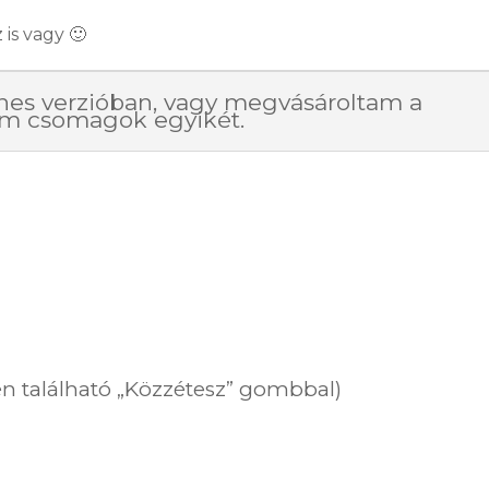
 is vagy 🙂
nes verzióban, vagy megvásároltam a
um csomagok egyikét.
jén található „Közzétesz” gombbal)