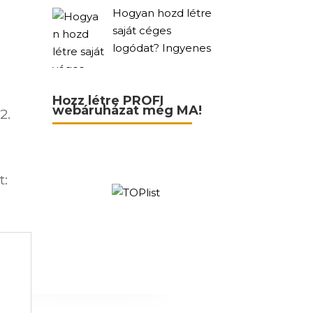
Hogyan hozd létre
saját céges
logódat? Ingyenes
Hozz létre PROFI
webáruházat még MA!
2.
t: