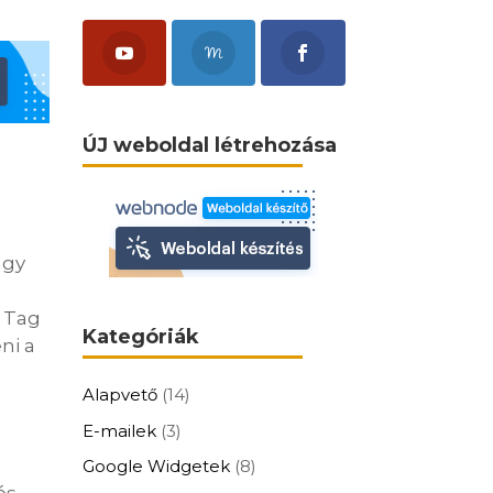
ÚJ weboldal létrehozása
agy
e Tag
Kategóriák
ni a
Alapvető
(14)
E-mailek
(3)
Google Widgetek
(8)
ós