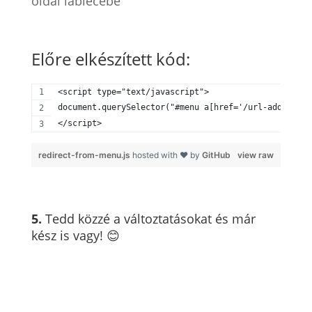
oldal láblécébe
Előre elkészített kód:
<script type="text/javascript">
document.querySelector("#menu a[href='/url-address/'
</script>
redirect-from-menu.js
hosted with ❤ by
GitHub
view raw
5.
Tedd közzé a változtatásokat és már
kész is vagy! 😊