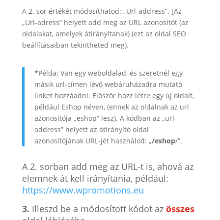
A 2. sor értékét módosíthatod: „Url-address”. [Az
„Url-adress” helyett add meg az URL azonosítót (az
oldalakat, amelyek átirányítanak) (ezt az oldal SEO
beállításaiban tekintheted meg).
*Példa: Van egy weboldalad, és szeretnél egy
másik url-címen lévő webáruházadra mutató
linket hozzáadni. Először hozz létre egy új oldalt,
például Eshop néven, (ennek az oldalnak az url
azonosítója „eshop” lesz). A kódban az „url-
address” helyett az átirányító oldal
azonosítójának URL-jét használod: „
/eshop
/”.
A 2. sorban add meg az URL-t is, ahová az
elemnek át kell irányítania, például:
https://www.wpromotions.eu
3.
Illeszd be a módosított kódot az
összes