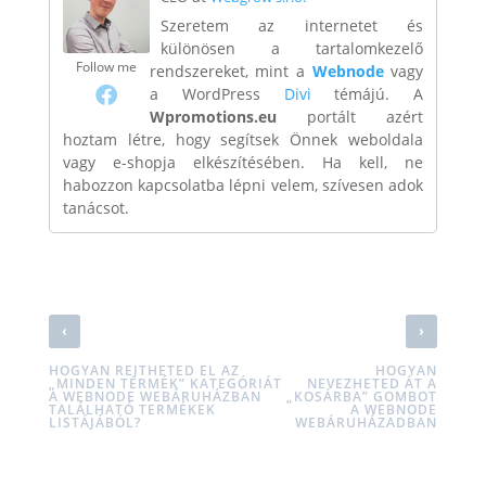
Szeretem az internetet és
különösen a tartalomkezelő
Follow me
rendszereket, mint a
Webnode
vagy
a WordPress
Divi
témájú. A
Wpromotions.eu
portált azért
hoztam létre, hogy segítsek Önnek weboldala
vagy e-shopja elkészítésében. Ha kell, ne
habozzon kapcsolatba lépni velem, szívesen adok
tanácsot.
‹
›
HOGYAN REJTHETED EL AZ
HOGYAN
„MINDEN TERMÉK” KATEGÓRIÁT
NEVEZHETED ÁT A
A WEBNODE WEBÁRUHÁZBAN
„KOSÁRBA” GOMBOT
TALÁLHATÓ TERMÉKEK
A WEBNODE
LISTÁJÁBÓL?
WEBÁRUHÁZADBAN