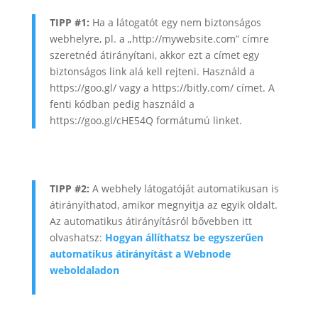
TIPP #1:
Ha a látogatót egy nem biztonságos
webhelyre, pl. a „http://mywebsite.com” címre
szeretnéd átirányítani, akkor ezt a címet egy
biztonságos link alá kell rejteni. Használd a
https://goo.gl/ vagy a https://bitly.com/ címet. A
fenti kódban pedig használd a
https://goo.gl/cHE54Q formátumú linket.
TIPP #2:
A webhely látogatóját automatikusan is
átirányíthatod, amikor megnyitja az egyik oldalt.
Az automatikus átirányításról bővebben itt
olvashatsz:
Hogyan állíthatsz be egyszerűen
automatikus átirányítást a Webnode
weboldaladon