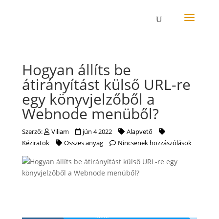
Hogyan állíts be
átirányítást külső URL-re
egy könyvjelzőből a
Webnode menüből?
Szerző:
Viliam
jún 4 2022
Alapvető
Kéziratok
Összes anyag
Nincsenek hozzászólások