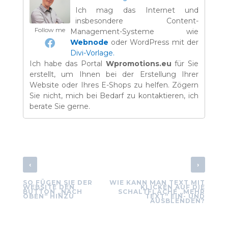
Ich mag das Internet und
insbesondere Content-
Follow me
Management-Systeme wie
Webnode
oder WordPress mit der
Divi-Vorlage.
Ich habe das Portal
Wpromotions.eu
für Sie
erstellt, um Ihnen bei der Erstellung Ihrer
Website oder Ihres E-Shops zu helfen. Zögern
Sie nicht, mich bei Bedarf zu kontaktieren, ich
berate Sie gerne.
‹
›
SO FÜGEN SIE DER
WIE KANN MAN TEXT MIT
WEBSITE DEN
KLICKEN AUF DIE
BUTTON „NACH
SCHALTFLÄCHE „MEHR
OBEN“ HINZU
TEXT“ EIN- UND
AUSBLENDEN?