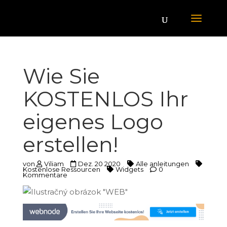
Wie Sie
KOSTENLOS Ihr
eigenes Logo
erstellen!
von
Viliam
Dez. 20 2020
Alle anleitungen
Kostenlose Ressourcen
Widgets
0
Kommentare