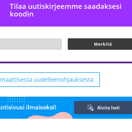
Tilaa uutiskirjeemme saadaksesi
koodin
Merkitä
omaattisesta uudelleenohjauksesta