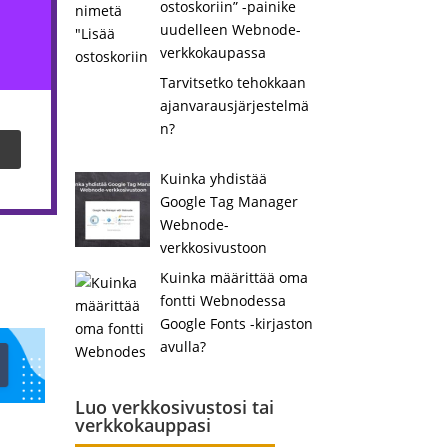
ostoskoriin” -painike
uudelleen Webnode-
verkkokaupassa
Tarvitsetko tehokkaan
ajanvarausjärjestelmä
n?
Kuinka yhdistää
Google Tag Manager
Webnode-
verkkosivustoon
Kuinka määrittää oma
fontti Webnodessa
Google Fonts -kirjaston
avulla?
Luo verkkosivustosi tai
verkkokauppasi