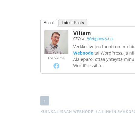
About
Latest Posts
Viliam
at
CEO
Webgrow s.r.o.
Verkkosivujen luonti on intohi
Webnode
tai WordPress, ja n
Follow me
Älä epäröi ottaa yhteyttä minu
WordPressillä.
‹
KUINKA LISÄÄN WEBNODELLA LINKIN SÄHKÖP