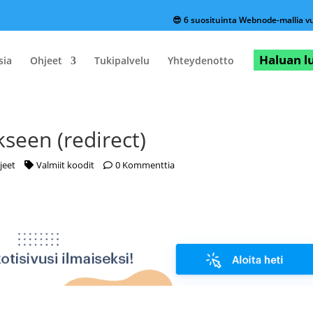
😎 6 suosituinta Webnode-mallia 
Haluan 
sia
Ohjeet
Tukipalvelu
Yhteydenotto
seen (redirect)
jeet
Valmiit koodit
0 Kommenttia