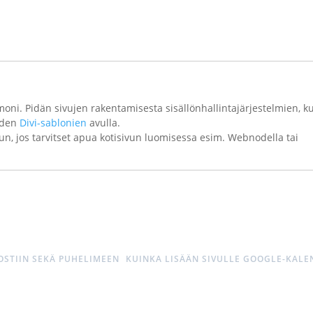
moni. Pidän sivujen rakentamisesta sisällönhallintajärjestelmien, k
iiden
Divi-sablonien
avulla.
un, jos tarvitset apua kotisivun luomisessa esim. Webnodella tai
OSTIIN SEKÄ PUHELIMEEN
KUINKA LISÄÄN SIVULLE GOOGLE-KALE