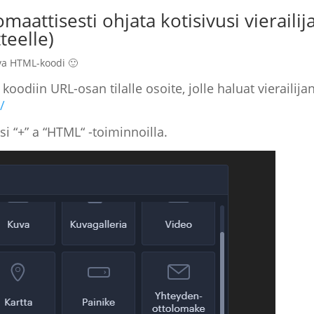
maattisesti ohjata kotisivusi vierailij
teelle)
eva HTML-koodi 🙂
odiin URL-osan tilalle osoite, jolle haluat vierailija
/
i “+” a “HTML“ -toiminnoilla.