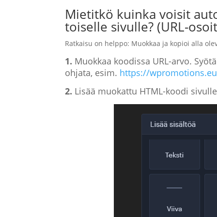
Mietitkö kuinka voisit auto
toiselle sivulle? (URL-osoit
Ratkaisu on helppo: Muokkaa ja kopioi alla ol
1.
Muokkaa koodissa URL-arvo. Syötä ko
ohjata, esim.
https://wpromotions.eu
2.
Lisää muokattu HTML-koodi sivulles