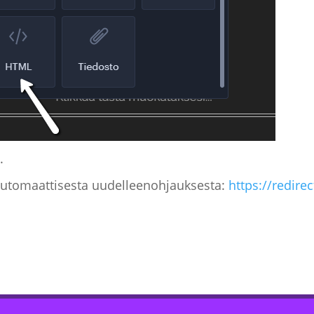
.
 automaattisesta uudelleenohjauksesta:
https://redirec