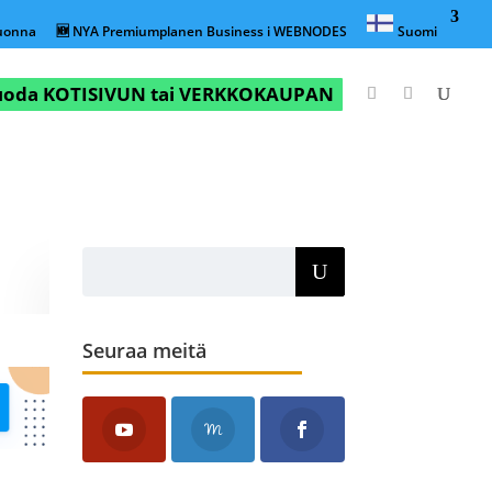
vuonna
🆕 NYA Premiumplanen Business i WEBNODES
Suomi
luoda KOTISIVUN tai VERKKOKAUPAN
Seuraa meitä