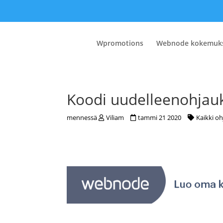
Wpromotions
Webnode kokemuk
Koodi uudelleenohjauk
mennessä
Viliam
tammi 21 2020
Kaikki oh