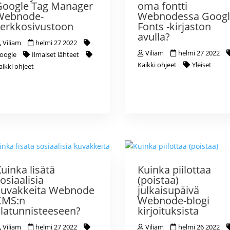
Google Tag Manager
oma fontti
Webnode-
Webnodessa Googl
erkkosivustoon
Fonts -kirjaston
avulla?
Viliam
helmi 27 2022
Viliam
helmi 27 2022
oogle
Ilmaiset lähteet
Kaikki ohjeet
Yleiset
aikki ohjeet
uinka lisätä
Kuinka piilottaa
osiaalisia
(poistaa)
kuvakkeita Webnode
julkaisupäivä
CMS:n
Webnode-blogi
latunnisteeseen?
kirjoituksista
Viliam
helmi 27 2022
Viliam
helmi 26 2022