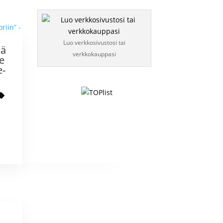
Luo verkkosivustosi tai
ää
verkkokauppasi
e
e-