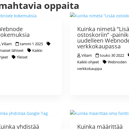
 mahtavia oppaita
Webnode
Kuinka nimetä ”Lis
kokemuksia
ostoskoriin” -painik
uudelleen Webnod
Viliam
tammi 1 2025
verkkokaupassa
lmaiset lähteet
Kaikki
Viliam
touko 30 2022
hjeet
Yleiset
Kaikki ohjeet
Webnoden
verkkokauppa
uinka yhdistää
Kuinka määrittää