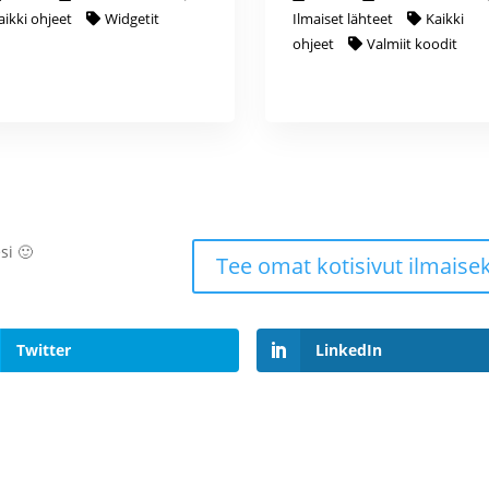
aikki ohjeet
Widgetit
Ilmaiset lähteet
Kaikki
ohjeet
Valmiit koodit
si 🙂
Tee omat kotisivut ilmaisek
Twitter
LinkedIn