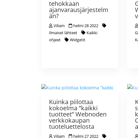
tehokkaan
ajanvarausjärjestelm
än?
v
Viliam
helmi 28 2022
Ilmaiset lähteet
Kaikki
G
ohjeet
Widgetit
K
Kuinka piilottaa
K
kokoelma ”kaikki
s
tuotteet” Webnoden
verkkokaupan
tuoteluettelosta
a
Viliam
helmi 27 2022