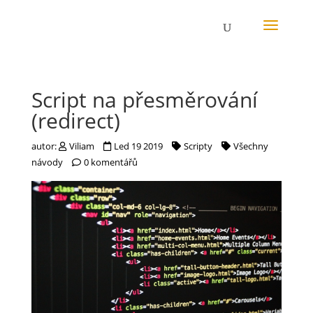
Script na přesměrování
(redirect)
autor:
Viliam
Led 19 2019
Scripty
Všechny
návody
0 komentářů