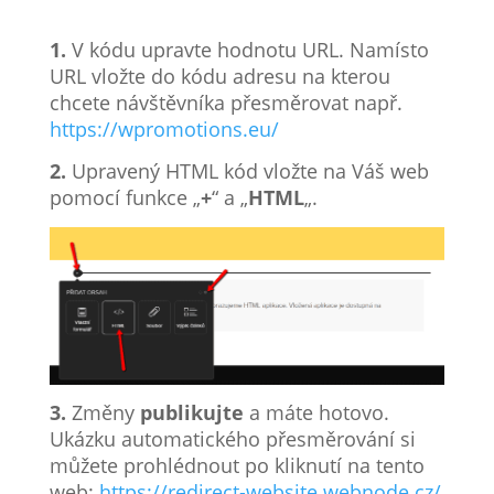
1.
V kódu upravte hodnotu URL. Namísto
URL vložte do kódu adresu na kterou
chcete návštěvníka přesměrovat např.
https://wpromotions.eu/
2.
Upravený HTML kód vložte na Váš web
pomocí funkce „
+
“ a „
HTML
„.
3.
Změny
publikujte
a máte hotovo.
Ukázku automatického přesměrování si
můžete prohlédnout po kliknutí na tento
web:
https://redirect-website.webnode.cz/