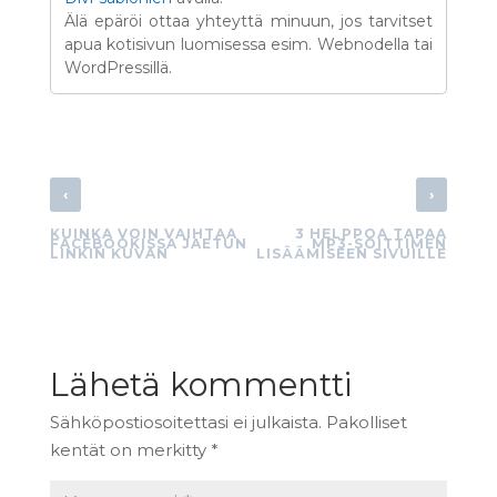
Älä epäröi ottaa yhteyttä minuun, jos tarvitset
apua kotisivun luomisessa esim. Webnodella tai
WordPressillä.
‹
›
KUINKA VOIN VAIHTAA
3 HELPPOA TAPAA
FACEBOOKISSA JAETUN
MP3-SOITTIMEN
LINKIN KUVAN
LISÄÄMISEEN SIVUILLE
Lähetä kommentti
Sähköpostiosoitettasi ei julkaista.
Pakolliset
kentät on merkitty
*