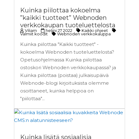
Kuinka piilottaa kokoelma
”kaikki tuotteet” Webnoden
verkkokaupan tuoteluettelosta
Viliam
helmi 27 2022
Kaikki ohjeet
Valmiit koodit
Webnoden verkkokauppa
Kuinka piilottaa "Kaikki tuotteet" -
kokoelma Webnoden tuoteluettelosta?
Opetusohjelmassa Kuinka piilottaa
ostoskori Webnoden verkkokaupassa? ja
Kuinka piilottaa (poistaa) julkaisupäivä
Webnode-blogi kirjoituksista olemme
osoittaneet, kuinka helppoa on
"piilottaa"...
Kuinka lisätä sosiaalisia