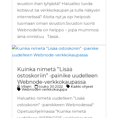
sivuston ihan tyhjästä? Haluatko luoda
kotisivut tai verkkokaupan ja tulla näkyviin
internetissä? Aloita nyt ja opi helposti
luomaan oman sivuston.Sivuston luonti
Webnodella on helppo – jopa mummosi
siinä onnistuu Tässä...
Kuinka nimetä ”Lisää
ostoskoriin” -painike uudelleen
Webnode-verkkokaupassa
Viliam
touko 30 2022
Kaikki ohjeet
Webnoden verkkokauppa
Haluatko nimetä uudelleen "Lisää
ostoskoriin" -painikkeen Webnodessa?
Opetusohjelmassa "Kuinka nimetä
uudelleen WEBNODE-verkkokaupan