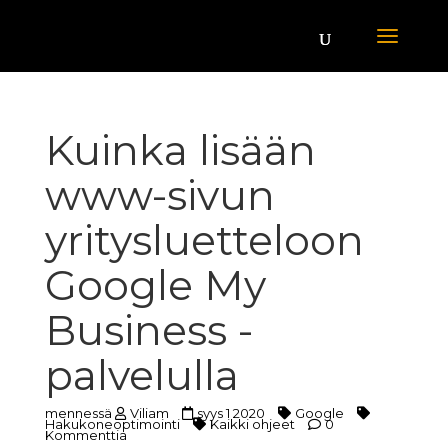
Kuinka lisään
www-sivun
yritysluetteloon
Google My
Business -
palvelulla
mennessä
Viliam
syys 1 2020
Google
Hakukoneoptimointi
Kaikki ohjeet
0
Kommenttia