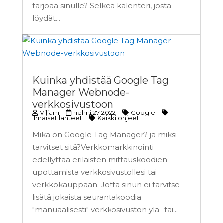
tarjoaa sinulle? Selkeä kalenteri, josta
löydät...
Kuinka yhdistää Google Tag
Manager Webnode-
verkkosivustoon
Viliam
helmi 27 2022
Google
Ilmaiset lähteet
Kaikki ohjeet
Mikä on Google Tag Manager? ja miksi
tarvitset sitä?Verkkomarkkinointi
edellyttää erilaisten mittauskoodien
upottamista verkkosivustollesi tai
verkkokauppaan. Jotta sinun ei tarvitse
lisätä jokaista seurantakoodia
"manuaalisesti" verkkosivuston ylä- tai...