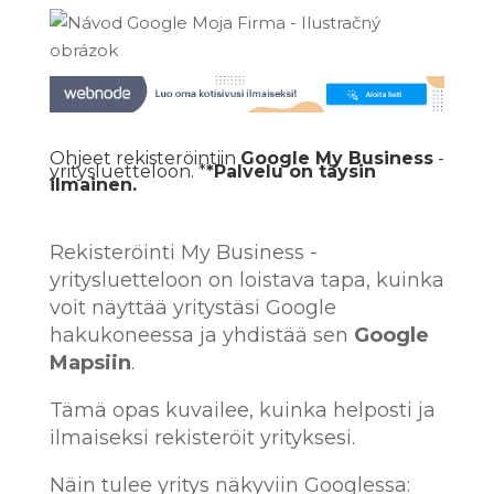
Ohjeet rekisteröintiin
Google My Business
-
yritysluetteloon. *
*Palvelu on täysin
ilmainen.
Rekisteröinti My Business -
yritysluetteloon on loistava tapa, kuinka
voit näyttää yritystäsi Google
hakukoneessa ja yhdistää sen
Google
Mapsiin
.
Tämä opas kuvailee, kuinka helposti ja
ilmaiseksi rekisteröit yrityksesi.
Näin tulee yritys näkyviin Googlessa: