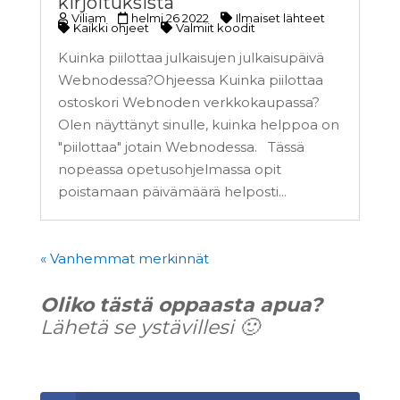
kirjoituksista
Viliam
helmi 26 2022
Ilmaiset lähteet
Kaikki ohjeet
Valmiit koodit
Kuinka piilottaa julkaisujen julkaisupäivä
Webnodessa?Ohjeessa Kuinka piilottaa
ostoskori Webnoden verkkokaupassa?
Olen näyttänyt sinulle, kuinka helppoa on
"piilottaa" jotain Webnodessa. Tässä
nopeassa opetusohjelmassa opit
poistamaan päivämäärä helposti...
« Vanhemmat merkinnät
Oliko tästä oppaasta apua?
Lähetä se ystävillesi 🙂