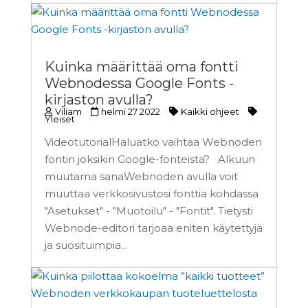
Kuinka määrittää oma fontti
Webnodessa Google Fonts -
kirjaston avulla?
Viliam
helmi 27 2022
Kaikki ohjeet
Yleiset
VideotutorialHaluatko vaihtaa Webnoden
fontin joksikin Google-fonteista? Alkuun
muutama sanaWebnoden avulla voit
muuttaa verkkosivustosi fonttia kohdassa
"Asetukset" - "Muotoilu" - "Fontit". Tietysti
Webnode-editori tarjoaa eniten käytettyjä
ja suosituimpia...