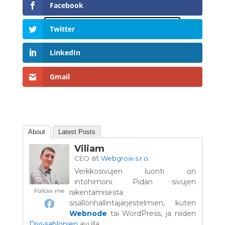
Facebook
Tee omat kotisivut ilmaiseksi
Twitter
LinkedIn
Gmail
About
Latest Posts
Viliam
at
CEO
Webgrow s.r.o.
Verkkosivujen luonti on
intohimoni. Pidän sivujen
Follow me
rakentamisesta
sisällönhallintajärjestelmien, kuten
Webnode
tai WordPress, ja niiden
Divi-sablonien
avulla.