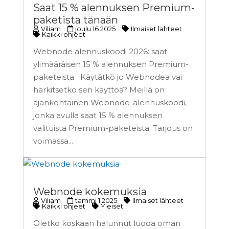
Saat 15 % alennuksen Premium-
paketista tänään
Viliam
joulu 16 2025
Ilmaiset lähteet
Kaikki ohjeet
Webnode alennuskoodi 2026: saat
ylimääräisen 15 % alennuksen Premium-
paketeista Käytätkö jo Webnodea vai
harkitsetko sen käyttöä? Meillä on
ajankohtainen Webnode-alennuskoodi,
jonka avulla saat 15 % alennuksen
valituista Premium-paketeista. Tarjous on
voimassa...
Webnode kokemuksia
Viliam
tammi 1 2025
Ilmaiset lähteet
Kaikki ohjeet
Yleiset
Oletko koskaan halunnut luoda oman