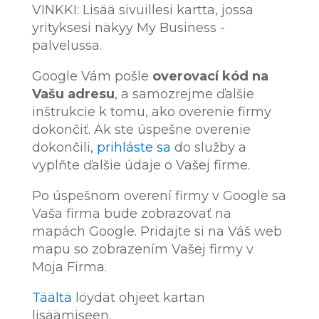
VINKKI: Lisää sivuillesi kartta, jossa
yrityksesi näkyy My Business -
palvelussa.
Google Vám pošle
overovací kód na
Vašu adresu
, a samozrejme ďalšie
inštrukcie k tomu, ako overenie firmy
dokončiť. Ak ste úspešne overenie
dokončili,
prihláste sa
do služby a
vyplňte ďalšie údaje o Vašej firme.
Po úspešnom overení firmy v Google sa
Vaša firma bude zobrazovať na
mapách Google.
Pridajte si na Váš web
mapu so zobrazením Vašej firmy v
Moja Firma.
Täältä
löydät ohjeet kartan
lisäämiseen.