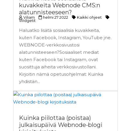
kuvakkeita Webnode CMS:n
alatunnisteeseen?
Viliam
helmi 27 2022
Kaikki ohjeet
Widgetit
Haluatko lisätä sosiaalisia kuvakkeita,
kuten Facebook, Instagram, YouTube jne.
WEBNODE-verkkosivustosi
alatunnisteeseen?Sosiaaliset mediat
kuten Facebook tai Instagram, ovat
suosittuja aiheita verkkosivustollani.
Kirjoitin nämä opetusohjelmat: Kuinka
yhdistän...
Kuinka piilottaa (poistaa)
julkaisupäivä Webnode-blogi