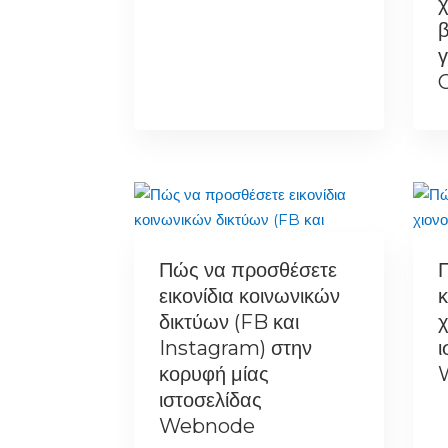
χ
β
γ
Πώς να προσθέσετε
εικονίδια κοινωνικών
κ
δικτύων (FB και
χ
Instagram) στην
ι
κορυφή μίας
ιστοσελίδας
Webnode