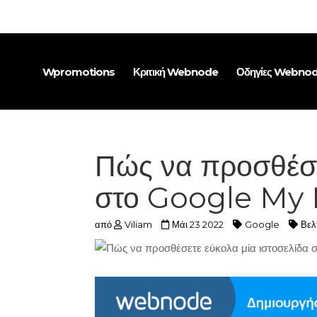
Wpromotions
Κριτική Webnode
Οδηγίες Webno
Πώς να προσθέσε
στο Google My 
από
Viliam
Μάι 23 2022
Google
Βελ