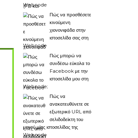
Webnode
Πώς να προσθέσετε
κινούμενη
χιονονιφάδα στην
ιστοσελίδα σας στη
Webnode
Πώς μπορώ να
συνδέσω εύκολα το
Facebook με την
ιστοσελίδα μου στη
Webnode;
Πώς να
ανακατευθύνετε σε
εξωτερικό URL από
σελιδοδείκτη του
μενού μίας ιστοσελίδας της
Webnode