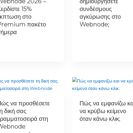
Webnode 2026 –
δημιουργήσετε
ερδίστε 15%
συνδέσμους
έκπτωση στο
αγκύρωσης στο
Premium πακέτο
Webnode;
σήμερα
Πώς να προσθέσετε
Πώς να εμφανίζω κα
η δική σας
να κρύβω κείμενο
ραμματοσειρά στη
όταν κάνω κλικ;
Webnode