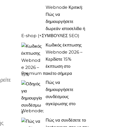
Webnode Κριτική:
Πώς να
δημιουργήσετε
δωρεάν ιστοσελίδα ή
E-shop (+ΣΥΜΒΟΥΛΕΣ SEO)
Κωδικός έκπτωσης
Webnode 2026 –
Κερδίστε 15%
έκπτωση στο
Premium πακέτο σήμερα
ρείτε
Πώς να
δημιουργήσετε
συνδέσμους
αγκύρωσης στο
Webnode;
Πώς να συνδέσετε το
ής