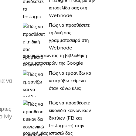
Instagram σας με την
ιστοσελίδα σας στη
Webnode
Πώς να προσθέσετε
τη δική σας
γραμματοσειρά στη
Webnode
χρησιμοποιώντας τη βιβλιοθήκη
γραμματοσειρών της Google
Πώς να εμφανίζω και
ια να
να κρύβω κείμενο
όταν κάνω κλικ;
Πώς να προσθέσετε
άρτες
εικονίδια κοινωνικών
το My
δικτύων (FB και
Instagram) στην
κορυφή μίας ιστοσελίδας