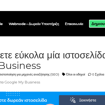
Δημιου
de
Webnode – Δωρεάν Υποστήριξη
Επικοινωνία
τε εύκολα μία ιστοσελίδ
Business
τιστοποίηση για μηχανές αναζήτησης (SEO)
Όλοι οι οδηγοί
0 Σχόλια