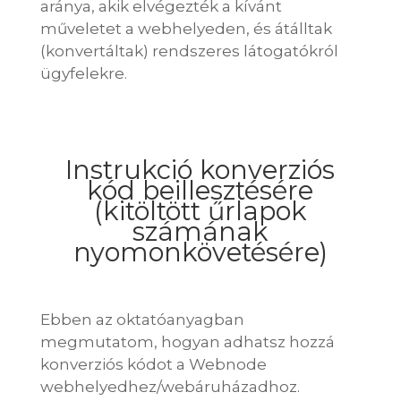
aránya, akik elvégezték a kívánt
műveletet a webhelyeden, és átálltak
(konvertáltak) rendszeres látogatókról
ügyfelekre.
Instrukció konverziós
kód beillesztésére
(kitöltött űrlapok
számának
nyomonkövetésére)
Ebben az oktatóanyagban
megmutatom, hogyan adhatsz hozzá
konverziós kódot a Webnode
webhelyedhez/webáruházadhoz.