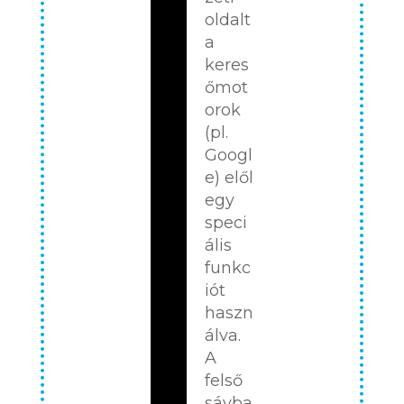
oldalt
a
keres
őmot
orok
(pl.
Googl
e) elől
egy
speci
ális
funkc
iót
haszn
álva.
A
felső
sávba