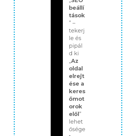
„
SEO
beállí
tások
” –
tekerj
le és
pipál
d ki
„
Az
oldal
elrejt
ése a
keres
őmot
orok
elől
”
lehet
ősége