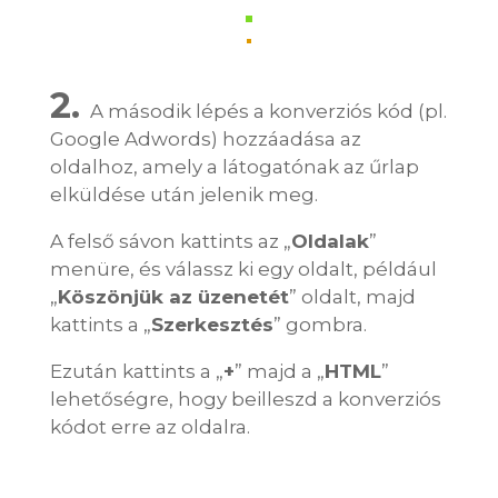
2.
A második lépés a konverziós kód (pl.
Google Adwords) hozzáadása az
oldalhoz, amely a látogatónak az űrlap
elküldése után jelenik meg.
A felső sávon kattints az „
Oldalak
”
menüre, és válassz ki egy oldalt, például
„
Köszönjük az üzenetét
” oldalt, majd
kattints a „
Szerkesztés
” gombra.
Ezután kattints a „
+
” majd a „
HTML
”
lehetőségre, hogy beilleszd a konverziós
kódot erre az oldalra.