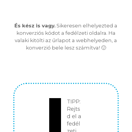
És kész is vagy.
Sikeresen elhelyezted a
konverziós kódot a fedélzeti oldalra. Ha
valaki kitölti az űrlapot a webhelyeden, a
konverzió bele lesz számítva! 🙂
TIPP:
Rejts
d el a
fedél
zeti