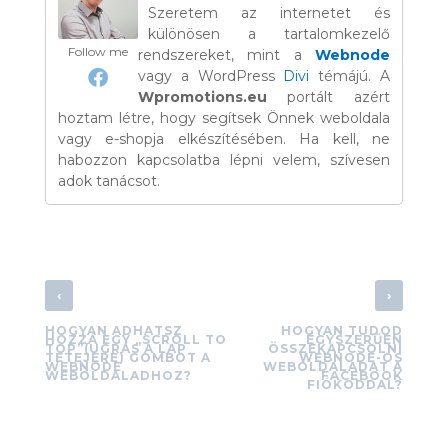
Szeretem az internetet és
különösen a tartalomkezelő
Follow me
rendszereket, mint a
Webnode
vagy a WordPress
Divi
témájú. A
Wpromotions.eu
portált azért
hoztam létre, hogy segítsek Önnek weboldala
vagy e-shopja elkészítésében. Ha kell, ne
habozzon kapcsolatba lépni velem, szívesen
adok tanácsot.
‹
›
HOGYAN ADHATSZ
HOGYAN TUDOD
HOZZÁ EGY „SCROLL TO
EGYSZERŰEN
TOP”(UGRÁS A LAP
ÖSSZEKAPCSOLNI
TETEJÉRE) GOMBOT A
WEBNODE-OS
WEBNODE
WEBOLDALADAT A
WEBOLDALADHOZ?
FACEBOOK
FIÓKODDAL?