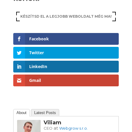
KÉSZÍTSD EL A LEGJOBB WEBOLDALT MÉG MA!
Facebook
Twitter
LinkedIn
Gmail
About
Latest Posts
Viliam
at
CEO
Webgrow s.r.o.