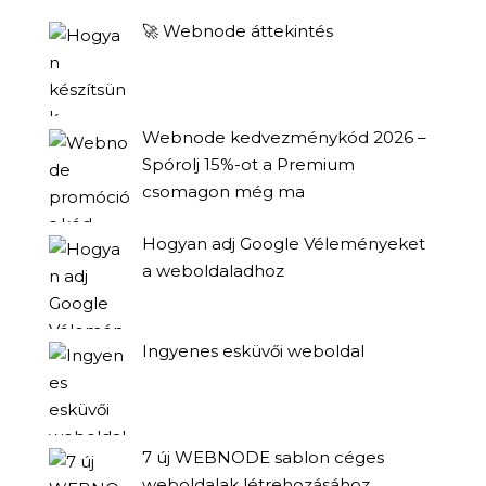
🚀 Webnode áttekintés
Webnode kedvezménykód 2026 –
Spórolj 15%-ot a Premium
csomagon még ma
Hogyan adj Google Véleményeket
a weboldaladhoz
Ingyenes esküvői weboldal
7 új WEBNODE sablon céges
weboldalak létrehozásához