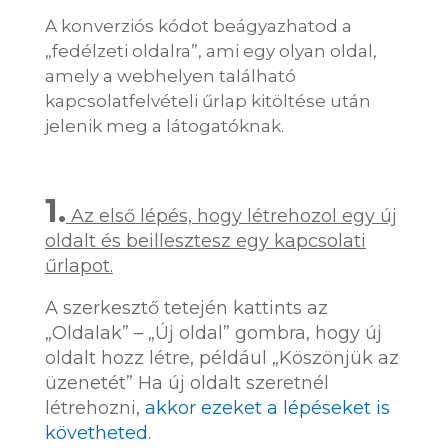
A konverziós kódot beágyazhatod a
„fedélzeti oldalra”, ami egy olyan oldal,
amely a webhelyen található
kapcsolatfelvételi űrlap kitöltése után
jelenik meg a látogatóknak.
1.
Az első lépés, hogy létrehozol egy új
oldalt és beillesztesz egy kapcsolati
űrlapot.
A szerkesztő tetején kattints az
„Oldalak” – „Új oldal” gombra, hogy új
oldalt hozz létre, például „Köszönjük az
üzenetét” Ha új oldalt szeretnél
létrehozni,
akkor ezeket a lépéseket is
követheted
.