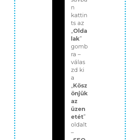
n
kattin
ts az
„
Olda
lak
”
gomb
ra –
válas
zd ki
a
„
Kösz
önjük
az
üzen
etét
”
oldalt
–