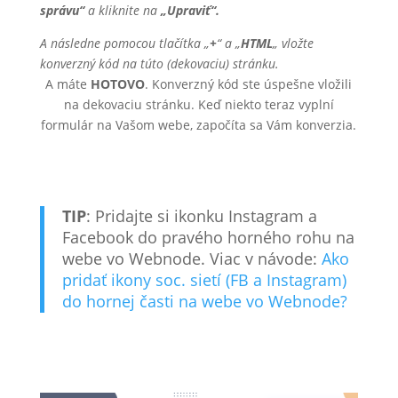
správu“
a kliknite na
„Upraviť“.
A následne pomocou tlačítka
„
+
“
a
„
HTML
„
vložte
konverzný kód
na túto (dekovaciu) stránku.
A máte
HOTOVO
. Konverzný kód ste úspešne vložili
na dekovaciu stránku. Keď niekto teraz vyplní
formulár na Vašom webe, započíta sa Vám konverzia.
TIP
: Pridajte si ikonku Instagram a
Facebook do pravého horného rohu na
webe vo Webnode. Viac v návode:
Ako
pridať ikony soc. sietí (FB a Instagram)
do hornej časti na webe vo Webnode?