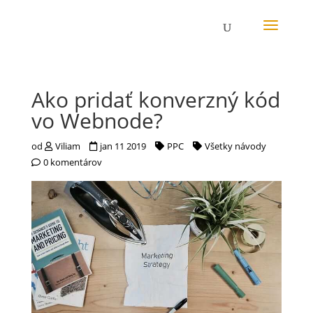
Ako pridať konverzný kód
vo Webnode?
od
Viliam
jan 11 2019
PPC
Všetky návody
0 komentárov