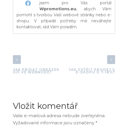
jsem pro Vás portál
Wpromotions.eu
, abych Vám
pomohl s tvorbou Vaší webové stránky nebo e-
shopu. V případě potřeby mě neváhejte
kontaktovat, rád Vám poradím.
‹
›
JAK PŘIDAT OBRÁZEK
JAK ZVÝŠIT PRODEJ V
GIF VE WEBNODE?
E-SHOPU O 7-18%?
Vložit komentář
Vaše e-mailová adresa nebude zveřejněna.
Vyžadované informace jsou označeny
*