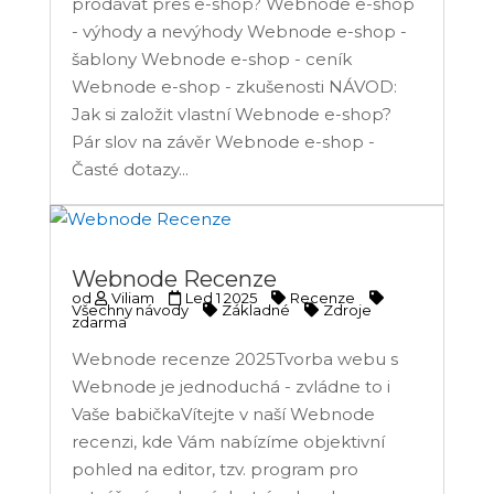
prodávat přes e-shop? Webnode e-shop
- výhody a nevýhody Webnode e-shop -
šablony Webnode e-shop - ceník
Webnode e-shop - zkušenosti NÁVOD:
Jak si založit vlastní Webnode e-shop?
Pár slov na závěr Webnode e-shop -
Časté dotazy...
Webnode Recenze
od
Viliam
Led 1 2025
Recenze
Všechny návody
Základné
Zdroje
zdarma
Webnode recenze 2025Tvorba webu s
Webnode je jednoduchá - zvládne to i
Vaše babičkaVítejte v naší Webnode
recenzi, kde Vám nabízíme objektivní
pohled na editor, tzv. program pro