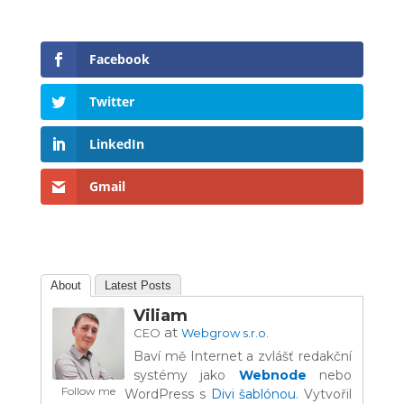
Facebook
Twitter
LinkedIn
Gmail
About
Latest Posts
Viliam
at
CEO
Webgrow s.r.o.
Baví mě Internet a zvlášť redakční
systémy jako
Webnode
nebo
Follow me
WordPress s
Divi šablónou
. Vytvořil