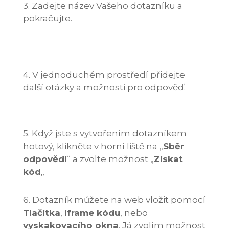
3. Zadejte název Vašeho dotazníku a
pokračujte.
4. V jednoduchém prostředí přidejte
další otázky a možnosti pro odpověď.
5. Když jste s vytvořením dotazníkem
hotový, klikněte v horní liště na „
Sběr
odpovědí
“ a zvolte možnost „
Získat
kód
„
6. Dotazník můžete na web vložit pomocí
Tlačítka
,
Iframe kódu
, nebo
vyskakovacího okna
. Já zvolím možnost