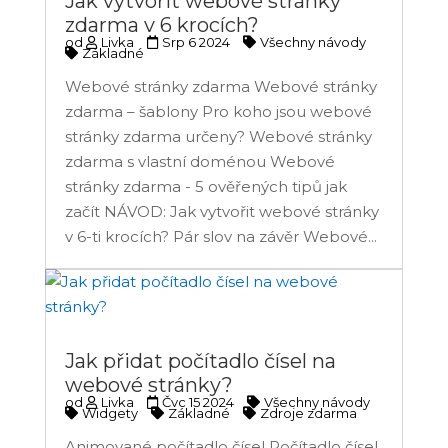
Jak vytvořit webové stránky
zdarma v 6 krocích?
od
Livka
Srp 6 2024
Všechny návody
Základné
Webové stránky zdarma Webové stránky
zdarma – šablony Pro koho jsou webové
stránky zdarma určeny? Webové stránky
zdarma s vlastní doménou Webové
stránky zdarma - 5 ověřených tipů jak
začít NÁVOD: Jak vytvořit webové stránky
v 6-ti krocích? Pár slov na závěr Webové...
Jak přidat počítadlo čísel na
webové stránky?
od
Livka
Čvc 15 2024
Všechny návody
Widgety
Základné
Zdroje zdarma
Animované počítadlo čísel Počítadlo čísel