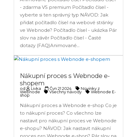
- zdarma VS premium Počítadlo čísel -
vyberte si ten správný typ NÁVOD: Jak
přidat počítadlo čísel na webové stránky
ve Webnode? Počítadlo čísel - ukázka Pár
slov na závěr Počítadlo čísel - Časté
dotazy (FAQ)Animované...
Nákupní proces s Webnode e-
shopem
od
Livka
Čvn 21 2024
Novinky z
Webnode
Všechny návody
Webnode E-
shop
Nákupní proces a Webnode e-shop Co je
to nákupní proces? Co všechno lze
nastavit pro nákupní proces ve Webnode
e-shopu? NÁVOD: Jak nastavit nákupní
proces pro Webnode e-shop? Pár slov na