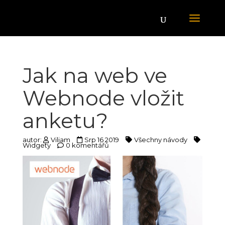
Jak na web ve
Webnode vložit
anketu?
autor:
Viliam
Srp 16 2019
Všechny návody
Widgety
0 komentářů