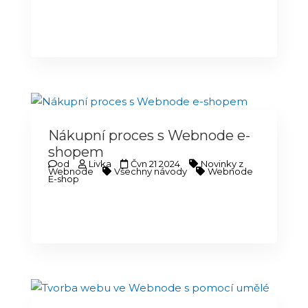
Nákupní proces s Webnode e-
shopem
od
Livka
Čvn 21 2024
Novinky z
Webnode
Všechny návody
Webnode
E-shop