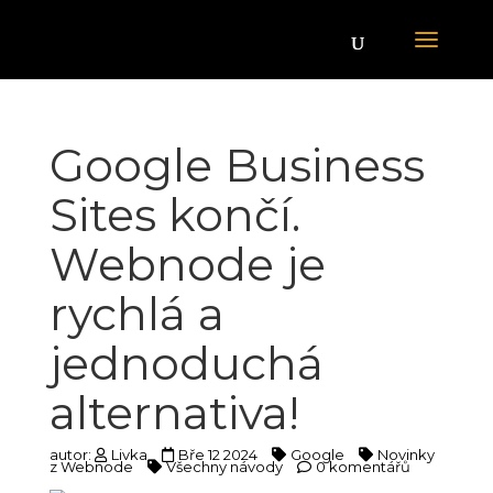
Google Business
Sites končí.
Webnode je
rychlá a
jednoduchá
alternativa!
autor:
Livka
Bře 12 2024
Google
Novinky
z Webnode
Všechny návody
0 komentářů