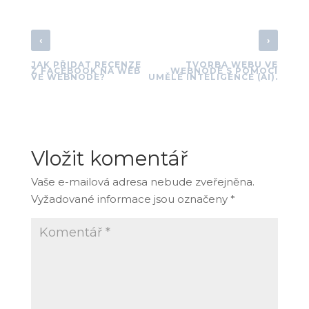
‹
›
JAK PŘIDAT RECENZE
TVORBA WEBU VE
Z FACEBOOK NA WEB
WEBNODE S POMOCÍ
VE WEBNODE?
UMĚLÉ INTELIGENCE (AI).
Vložit komentář
Vaše e-mailová adresa nebude zveřejněna.
Vyžadované informace jsou označeny
*