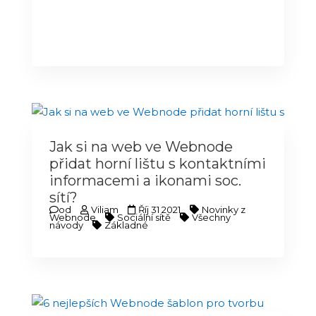
Jak si na web ve Webnode
přidat horní lištu s kontaktními
informacemi a ikonami soc.
sítí?
od
Viliam
Říj 31 2021
Novinky z
Webnode
Sociální sítě
Všechny
návody
Základné