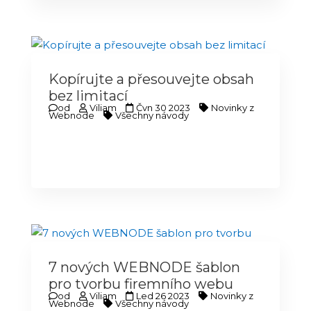
Kopírujte a přesouvejte obsah
bez limitací
od
Viliam
Čvn 30 2023
Novinky z
Webnode
Všechny návody
7 nových WEBNODE šablon
pro tvorbu firemního webu
od
Viliam
Led 26 2023
Novinky z
Webnode
Všechny návody