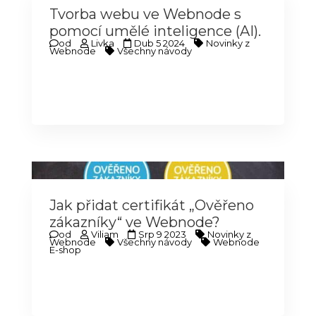
Tvorba webu ve Webnode s
pomocí umělé inteligence (AI).
od
Livka
Dub 5 2024
Novinky z
Webnode
Všechny návody
Jak přidat certifikát „Ověřeno
zákazníky“ ve Webnode?
od
Viliam
Srp 9 2023
Novinky z
Webnode
Všechny návody
Webnode
E-shop