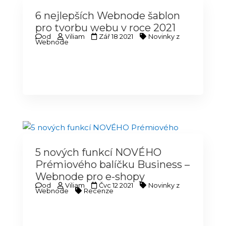
6 nejlepších Webnode šablon
pro tvorbu webu v roce 2021
od
Viliam
Zář 18 2021
Novinky z
Webnode
5 nových funkcí NOVÉHO
Prémiového balíčku Business –
Webnode pro e-shopy
od
Viliam
Čvc 12 2021
Novinky z
Webnode
Recenze