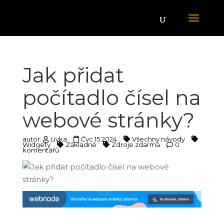
Jak přidat
počítadlo čísel na
webové stránky?
autor:
Livka
Čvc 15 2024
Všechny návody
Widgety
Základné
Zdroje zdarma
0
komentářů