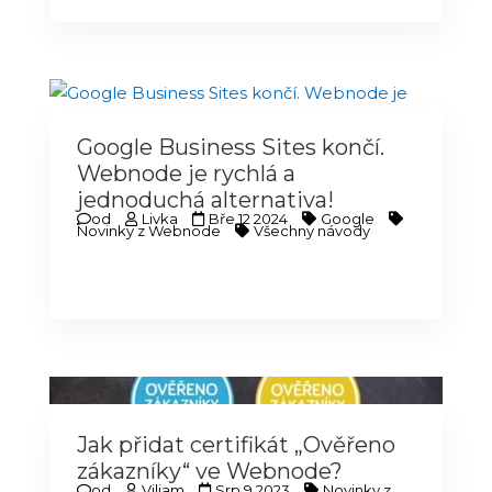
Google Business Sites končí.
Webnode je rychlá a
jednoduchá alternativa!
od
Livka
Bře 12 2024
Google
Novinky z Webnode
Všechny návody
Jak přidat certifikát „Ověřeno
zákazníky“ ve Webnode?
od
Viliam
Srp 9 2023
Novinky z