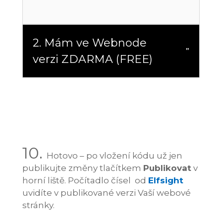
2. Mám ve Webnode
verzi ZDARMA (FREE)
10.
Hotovo – po vložení kódu už jen
publikujte změny tlačítkem
Publikovat
v
horní liště. Počítadlo čísel od
Elfsight
uvidíte v publikované verzi Vaší webové
stránky.