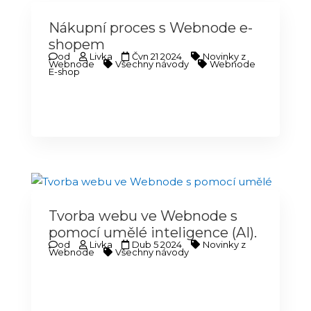
Nákupní proces s Webnode e-
shopem
od
Livka
Čvn 21 2024
Novinky z
Webnode
Všechny návody
Webnode
E-shop
Tvorba webu ve Webnode s
pomocí umělé inteligence (AI).
od
Livka
Dub 5 2024
Novinky z
Webnode
Všechny návody