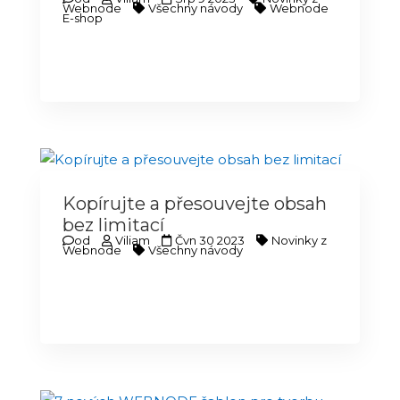
Webnode
Všechny návody
Webnode
E-shop
Kopírujte a přesouvejte obsah
bez limitací
od
Viliam
Čvn 30 2023
Novinky z
Webnode
Všechny návody