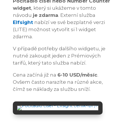
Počítadlo čísel nebo Number Counter
widget
, který si ukážeme v tomto
návodu
je zdarma
. Externí služba
Elfsight
nabízí ve své bezplatné verzi
(LITE) možnost vytvořit si 1 widget
zdarma.
V případě potřeby dalšího widgetu, je
nutné zakoupit jeden z Prémiových
tarifů, který tato služba nabízí.
Cena začíná již na
6-10 USD/měsíc
.
Ovšem často narazíte na různé akce,
čímž se náklady za službu sníží.