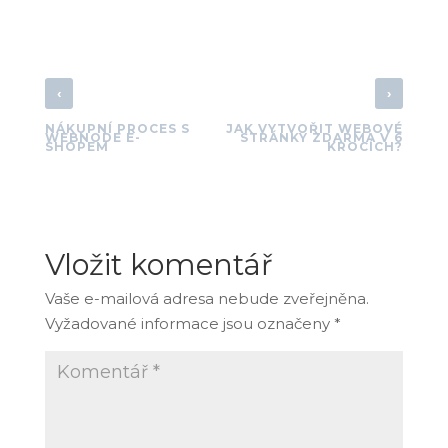
‹
›
NÁKUPNÍ PROCES S
JAK VYTVOŘIT WEBOVÉ
WEBNODE E-
STRÁNKY ZDARMA V 6
SHOPEM
KROCÍCH?
Vložit komentář
Vaše e-mailová adresa nebude zveřejněna.
Vyžadované informace jsou označeny
*