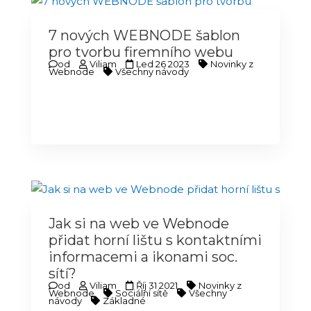
7 nových WEBNODE šablon
pro tvorbu firemního webu
od
Viliam
Led 26 2023
Novinky z
Webnode
Všechny návody
Jak si na web ve Webnode
přidat horní lištu s kontaktními
informacemi a ikonami soc.
sítí?
od
Viliam
Říj 31 2021
Novinky z
Webnode
Sociální sítě
Všechny
návody
Základné