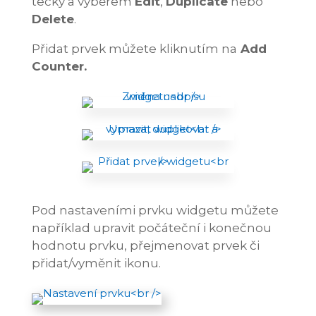
tečky a výběrem
Edit
,
Duplicate
nebo
Delete
.
Přidat prvek můžete kliknutím na
Add
Counter.
Pod nastaveními prvku widgetu můžete
například upravit počáteční i konečnou
hodnotu prvku, přejmenovat prvek či
přidat/vyměnit ikonu.