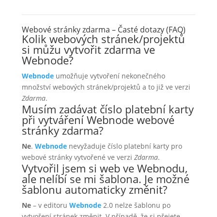
Webové stránky zdarma – Časté dotazy (FAQ)
Kolik webových stránek/projektů
si můžu vytvořit zdarma ve
Webnode?
Webnode
umožňuje vytvoření nekonečného
množství webových stránek/projektů a to již ve verzi
Zdarma
.
Musím zadávat číslo platební karty
při vytváření Webnode webové
stránky zdarma?
Ne
.
Webnode
nevyžaduje číslo platební karty pro
webové stránky vytvořené ve verzi
Zdarma
.
Vytvořil jsem si web ve Webnodu,
ale nelíbí se mi šablona. Je možné
šablonu automaticky změnit?
Ne
– v editoru
Webnode
2.0 nelze šablonu po
vytvoření stránek změnit. V případě, že si přejete