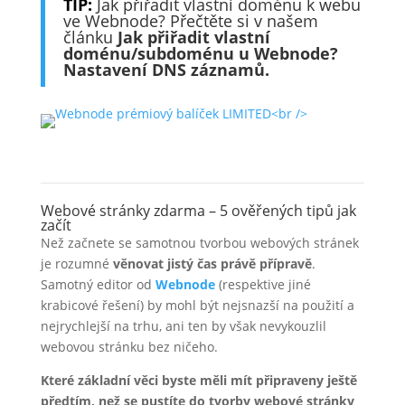
TIP:
Jak přiřadit vlastní doménu k webu
ve Webnode? Přečtěte si v našem
článku
Jak přiřadit vlastní
doménu/subdoménu u Webnode?
Nastavení DNS záznamů.
Webové stránky zdarma – 5 ověřených tipů jak
začít
Než začnete se samotnou tvorbou webových stránek
je rozumné
věnovat jistý čas právě přípravě
.
Samotný editor od
Webnode
(respektive jiné
krabicové řešení) by mohl být nejsnazší na použití a
nejrychlejší na trhu, ani ten by však nevykouzlil
webovou stránku bez ničeho.
Které základní věci byste měli mít připraveny ještě
předtím, než se pustíte do tvorby webové stránky