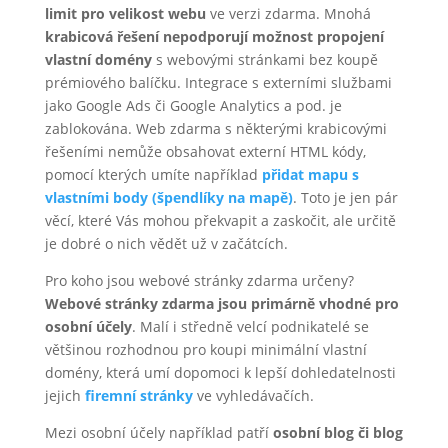
limit pro velikost webu
ve verzi zdarma. Mnohá ​​
krabicová řešení nepodporují možnost propojení
vlastní domény
s webovými stránkami bez koupě
prémiového balíčku. Integrace s externími službami
jako Google Ads či Google Analytics a pod. je
zablokována. Web zdarma s některými krabicovými
řešeními nemůže obsahovat externí HTML kódy,
pomocí kterých umíte například
přidat mapu s
vlastními body (špendlíky na mapě)
. Toto je jen pár
věcí, které Vás mohou překvapit a zaskočit, ale určitě
je dobré o nich vědět už v začátcích.
Pro koho jsou webové stránky zdarma určeny?
Webové stránky zdarma jsou primárně vhodné pro
osobní účely
. Malí i středně velcí podnikatelé se
většinou rozhodnou pro koupi minimální vlastní
domény, která umí dopomoci k lepší dohledatelnosti
jejich
firemní stránky
ve vyhledávačích.
Mezi osobní účely například patří
osobní blog či blog