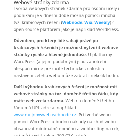
Webové stránky zdarma
Tvorba webových stránek zdarma pro osobní účely i
podnikání je v dnešní době možná pomocí mnoha
tvz. krabicových řešení (
Webnode
,
Wix
,
Weebly
) či
open source platforem jako je například WordPress.
Důvodem, pro který lidé sahají právě po
krabicových řešeních je možnost vytvořit webové
stránky rychle a hlavně jednoduše.
U platformy
WordPress (a jejím podobným) jsou zapotřebí
alespoň mírně pokročilé technické znalosti a
nastavení celého webu může zabrat i několik hodin.
Další výhodou krabicových řešení je možnost mít
webové stránky na tvz. doméně třetího řádu, kdy
máte web zcela zdarma.
Web na doméně třetího
řádu má URL adresu například
www.mujnovyweb.webnode.cz
. Při tvorbě webu
pomocí WordPressu budou náklady na chod webu
obsahovat minimálně doménu a webhosting na rok,
což může vyjít kolem 700 CZK ročně.