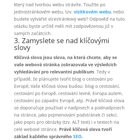
který nad tvorbou webu strávíte. Toužíte po
jednostránkovém webu, tzv.
vizitkovém webu
, nebo
budete vytvářet vícestránkový web? Odpověď na tuto
otázku byste určitě měli mít zodpovězenou již v
samých začátcích.
3. Zamyslete se nad klíčovými
slovy
Klíčová slova jsou slova, na která chcete, aby se
vaše webová stránka zobrazovala ve výsledcích
vyhledávání pro relevantní publikum
. Tedy v
případě, že plánujete tvořit blog o cestování po
Evropě, Vaše klíčová slova budou: blog o cestování,
cestování po Evropě, cestování levně, Evropa autem,
cestování po západní Evropě, atp. Právě klíčová slova
se doporučuje používat v nadpisech a podnadpisech
na stránce, jako pojmenování podstránek či sekcí,
jako popis pro obrázky (tzv. ALT text) i v textech na
celé webové stránce.
Právě klíčová slova tvoří
základ každého správného
SEO
.