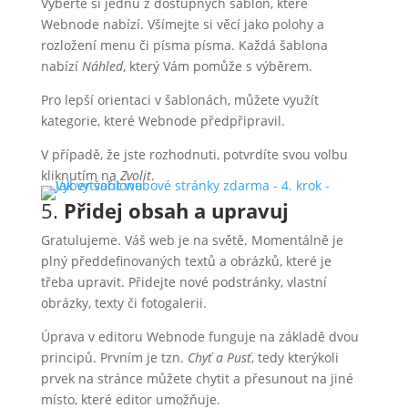
Vyberte si jednu z dostupných šablon, které
Webnode nabízí. Všímejte si věcí jako polohy a
rozložení menu či písma písma. Každá šablona
nabízí
Náhled
, který Vám pomůže s výběrem.
Pro lepší orientaci v šablonách, můžete využít
kategorie, které Webnode předpřipravil.
V případě, že jste rozhodnuti, potvrdíte svou volbu
kliknutím na
Zvolit
.
5.
Přidej obsah a upravuj
Gratulujeme. Váš web je na světě. Momentálně je
plný předdefinovaných textů a obrázků, které je
třeba upravit. Přidejte nové podstránky, vlastní
obrázky, texty či fotogalerii.
Úprava v editoru Webnode funguje na základě dvou
principů. Prvním je tzn.
Chyť a Pusť
, tedy kterýkoli
prvek na stránce můžete chytit a přesunout na jiné
místo, které editor umožňuje.