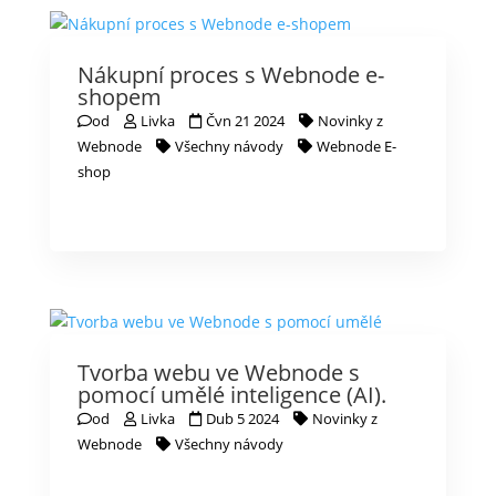
Nákupní proces s Webnode e-
shopem
od
Livka
Čvn 21 2024
Novinky z
Webnode
Všechny návody
Webnode E-
shop
Tvorba webu ve Webnode s
pomocí umělé inteligence (AI).
od
Livka
Dub 5 2024
Novinky z
Webnode
Všechny návody