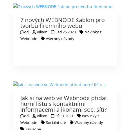
7 nových WEBNODE šablon pro
tvorbu firemního webu
od
Viliam
Led 26 2023
Novinky z
Webnode
Všechny návody
Jak si na web ve Webnode přidat
horní lištu s kontaktními
informacemi a ikonami soc. sítí?
od
Viliam
Říj 31 2021
Novinky z
Webnode
Sociální sítě
Všechny návody
Základné