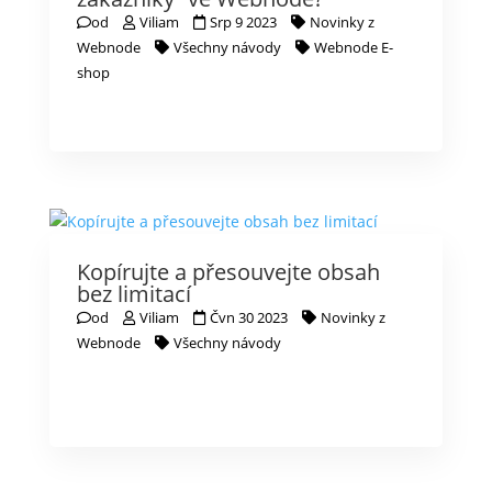
od
Viliam
Srp 9 2023
Novinky z
Webnode
Všechny návody
Webnode E-
shop
Kopírujte a přesouvejte obsah
bez limitací
od
Viliam
Čvn 30 2023
Novinky z
Webnode
Všechny návody