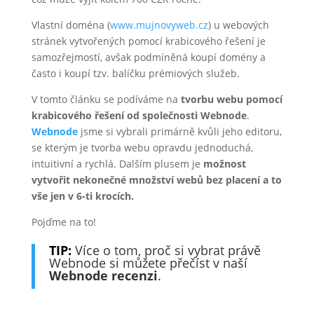
Vlastní doména (
www.mujnovyweb.cz
) u webových
stránek vytvořených pomocí krabicového řešení je
samozřejmostí, avšak podmíněná koupí domény a
často i koupí tzv. balíčku prémiových služeb.
V tomto článku se podíváme na
tvorbu webu pomocí
krabicového řešení od společnosti Webnode
.
Webnode
jsme si vybrali primárně kvůli jeho editoru,
se kterým je tvorba webu opravdu jednoduchá,
intuitivní a rychlá. Dalším plusem je
možnost
vytvořit nekonečné množství webů bez placení a to
vše jen v 6-ti krocích.
Pojďme na to!
TIP:
Více o tom, proč si vybrat právě
Webnode si můžete přečíst v naší
Webnode recenzi
.