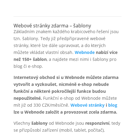
Webové stránky zdarma – šablony
Základním znakem každého krabicového řešení jsou
tzn. šablony. Tedy již předpřipravené webové
stránky, které lze dále upravovat, a do kterých
můžete vkládat vlastní obsah.
Webnode
nabízí více
než 150+ šablon
, a najdete mezi nimi i šablony pro
blog či e-shop.
Internetový obchod si u Webnode můžete zdarma
vytvořit a vyzkoušet, nicméně e-shop nebude
funkční a některé pokročilejší funkce budou
nepoužitelné.
Funkční e-shop od Webnode můžete
mít již od 330 CZK/měsíčně.
Webové stránky
i
blog
lze u Webnode založit a provozovat zcela zdarma.
Všechny
šablony
od Webnode jsou
responzivní
, tedy
se přizpůsobí zařízení (mobil, tablet, počítač),