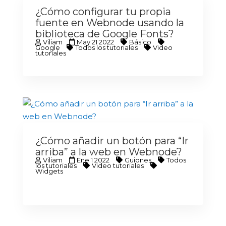
¿Cómo configurar tu propia
fuente en Webnode usando la
biblioteca de Google Fonts?
Viliam
May 21 2022
Básico
Google
Todos los tutoriales
Video
tutoriales
¿Cómo añadir un botón para “Ir
arriba” a la web en Webnode?
Viliam
Ene 1 2022
Guiones
Todos
los tutoriales
Video tutoriales
Widgets