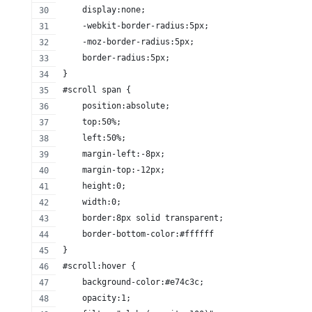
    display:none;
    -webkit-border-radius:5px;
    -moz-border-radius:5px;
    border-radius:5px;
}
#scroll span {
    position:absolute;
    top:50%;
    left:50%;
    margin-left:-8px;
    margin-top:-12px;
    height:0;
    width:0;
    border:8px solid transparent;
    border-bottom-color:#ffffff
}
#scroll:hover {
    background-color:#e74c3c;
    opacity:1;