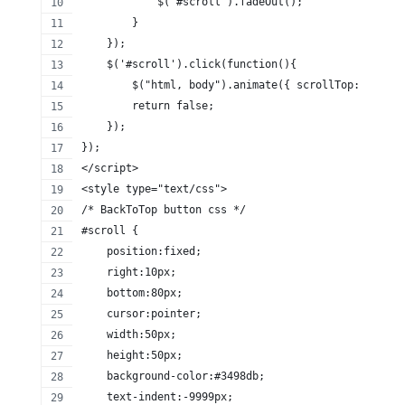
            $('#scroll').fadeOut();
        }
    });
    $('#scroll').click(function(){
        $("html, body").animate({ scrollTop: 0 }, 6
        return false;
    });
});
</script>
<style type="text/css">
/* BackToTop button css */
#scroll {
    position:fixed;
    right:10px;
    bottom:80px;
    cursor:pointer;
    width:50px;
    height:50px;
    background-color:#3498db;
    text-indent:-9999px;