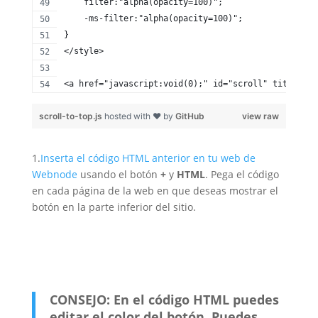
    filter:"alpha(opacity=100)";
    -ms-filter:"alpha(opacity=100)";
}
</style>
<a href="javascript:void(0);" id="scroll" title="Sc
scroll-to-top.js
hosted with ❤ by
GitHub
view raw
1.
Inserta el código HTML anterior en tu web de
Webnode
usando el botón
+
y
HTML
. Pega el código
en cada página de la web en que deseas mostrar el
botón en la parte inferior del sitio.
CONSEJO: En el código HTML puedes
editar el color del botón. Puedes