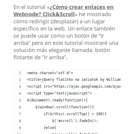
En el tutorial «
¿Cómo crear enlaces en
Webnode? Click&Scroll
» he mostrado
cómo redirigir (desplazar) a un lugar
específico en la web. Un enlace también
se puede usar como un botón de “Ir
arriba” pero en este tutorial mostraré una
solución más elegante llamada: botón
flotante de “Ir arriba”.
<meta charset="utf-8">
<title>jQuery Tlačítko na začiatok by William from 
<script src="https://ajax.googleapis.com/ajax/libs/
<script type="text/javascript">
$(document).ready(function(){
    $(window).scroll(function(){
        if($(this).scrollTop() > 100){
            $('#scroll').fadeIn();
        }else{