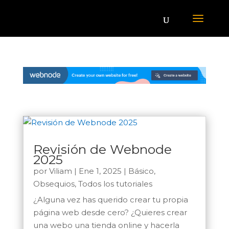
Revisión de Webnode
2025
por
Viliam
|
Ene 1, 2025
|
Básico
,
Obsequios
,
Todos los tutoriales
¿Alguna vez has querido crear tu propia
página web desde cero? ¿Quieres crear
una webo una tienda online y hacerla