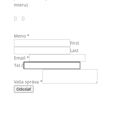
mieru)
Meno
*
First
Last
Email
*
Tel.č
Vaša správa
*
Odoslať