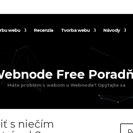
orbu webu
Recenzia
Tvorba webu
Návody
ebnode Free Porad
Máte problém s webom u Webnode? Opýtajte sa
;
iť s niečím
P