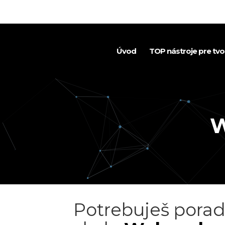
Úvod
TOP nástroje pre tv
W
Potrebuješ porad