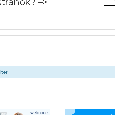
tránok? –>
lter