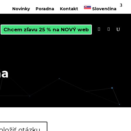
Novinky
Poradna
Kontakt
Slovenčina
Chcem zľavu 25 % na NOVÝ web
ňa
oložiť otázku