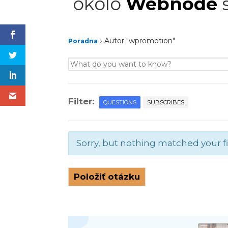
okolo
Webnode
s
›
Autor "wpromotion"
Poradna
Filter:
QUESTIONS
SUBSCRIBES
Sorry, but nothing matched your fi
Položiť otázku