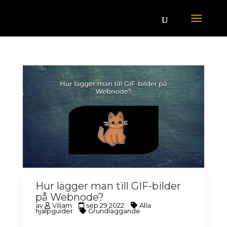
Hur lägger man till GIF-bilder
på Webnode?
av
Viliam
sep 29 2022
Alla
hjälpguider
Grundläggande