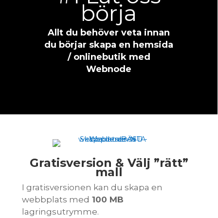
börja
Allt du behöver veta innan
du börjar skapa en hemsida
/ onlinebutik med
Webnode
Gratisversion & Välj ”rätt”
mall
I gratisversionen kan du skapa en
webbplats med
100 MB
lagringsutrymme.