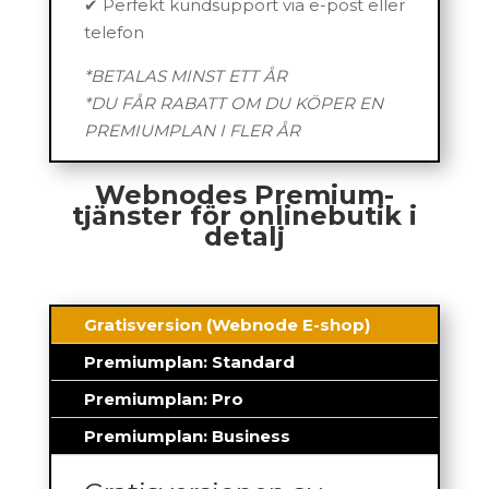
✔ Perfekt kundsupport via e-post eller
telefon
*BETALAS MINST ETT ÅR
*DU FÅR RABATT OM DU KÖPER EN
PREMIUMPLAN I FLER ÅR
Webnodes Premium-
tjänster för onlinebutik i
detalj
Gratisversion (Webnode E-shop)
Premiumplan: Standard
Premiumplan: Pro
Premiumplan: Business