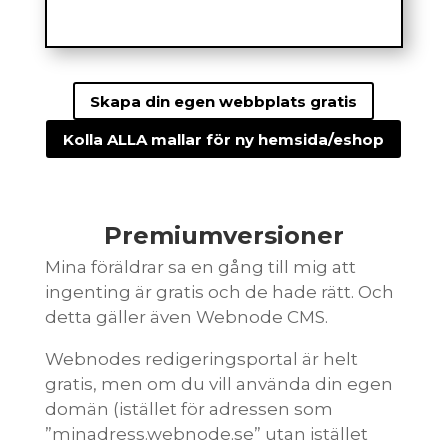
Skapa din egen webbplats gratis
Kolla ALLA mallar för ny hemsida/eshop
Premiumversioner
Mina föräldrar sa en gång till mig att
ingenting är gratis och de hade rätt. Och
detta gäller även Webnode CMS.
Webnodes redigeringsportal är helt
gratis, men om du vill använda din egen
domän (istället för adressen som
”minadress.webnode.se” utan istället