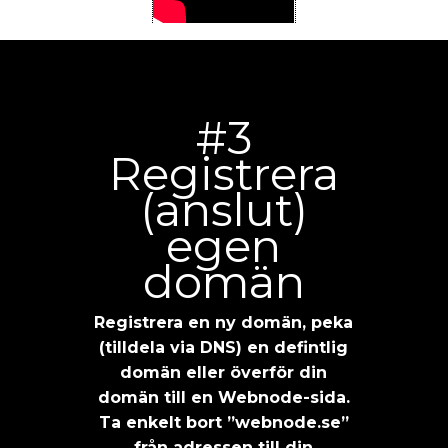
#3
Registrera
(anslut)
egen
domän
Registrera en ny domän, peka
(tilldela via DNS) en defintlig
domän eller överför din
domän till en Webnode-sida.
Ta enkelt bort ”webnode.se”
från adressen till din