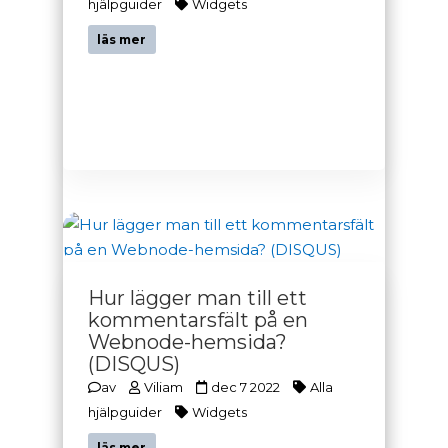
hjälpguider
Widgets
läs mer
Hur lägger man till ett
kommentarsfält på en
Webnode-hemsida?
(DISQUS)
av
Viliam
dec 7 2022
Alla
hjälpguider
Widgets
läs mer