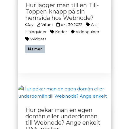
Hur lägger man till en Till-
Toppen-knapp på sin
hemsida hos Webnode?
av
Viliam
okt 30 2022
Alla
hjälpguider
Koder
Videoguider
Widgets
läs mer
Hur pekar man en egen
domän eller underdomän
till Webnode? Ange enkelt