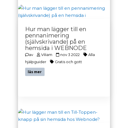
Hur man lägger till en
pennanimering
(självskrivande) på en
hemsida i WEBNODE
av
Viliam
nov 3 2022
Alla
hjälpguider
Gratis och gott
läs mer