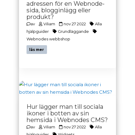
adressen för en Webnode-
sida, blogginlägg eller
produkt?
av
Viliam
nov 27 2022
Alla
hjälpguider
Grundläggande
Webnodes webbshop
läs mer
Hur lägger man till sociala
ikoner i botten av sin
hemsida i Webnodes CMS?
av
Viliam
nov 27 2022
Alla
hjälpguider
Widgets