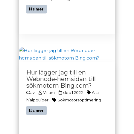
läs mer
Hur lägger jag till en
Webnode-hemsidan till
sökmotorn Bing.com?
av
Viliam
dec 1 2022
Alla
hjälpguider
Sökmotorsoptimering
läs mer