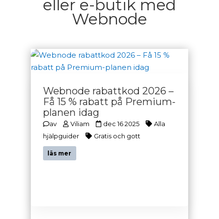
eller e-butik med
Webnode
Webnode rabattkod 2026 –
Få 15 % rabatt på Premium-
planen idag
av
Viliam
dec 16 2025
Alla
hjälpguider
Gratis och gott
läs mer