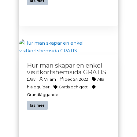
läs mer
Hur man skapar en enkel
visitkortshemsida GRATIS
av
Viliam
dec 24 2022
Alla
hjälpguider
Gratis och gott
Grundläggande
läs mer