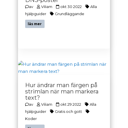
DNS-poster
av
Viliam
okt 30 2022
Alla
hjälpguider
Grundläggande
läs mer
Hur ändrar man färgen på
strimlan när man markera
text?
av
Viliam
okt 29 2022
Alla
hjälpguider
Gratis och gott
Koder