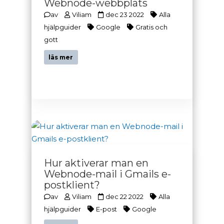
Webnode-webbplats
av
Viliam
dec 23 2022
Alla
hjälpguider
Google
Gratis och
gott
läs mer
Hur aktiverar man en
Webnode-mail i Gmails e-
postklient?
av
Viliam
dec 22 2022
Alla
hjälpguider
E-post
Google