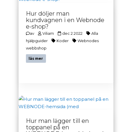
Hur döljer man
kundvagnen i en Webnode
e-shop?
av
Viliam
dec 2 2022
Alla
hjälpguider
Koder
Webnodes
webbshop
läs mer
Hur man lägger till en
toppanel på en