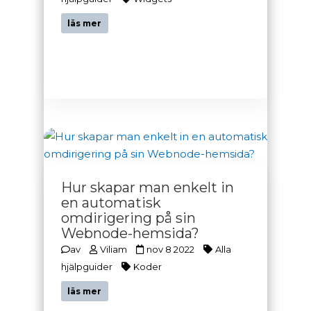
läs mer
Hur skapar man enkelt in
en automatisk
omdirigering på sin
Webnode-hemsida?
av
Viliam
nov 8 2022
Alla
hjälpguider
Koder
läs mer