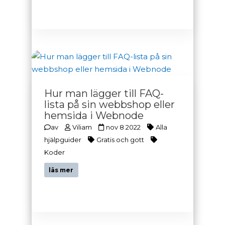
Hur man lägger till FAQ-
lista på sin webbshop eller
hemsida i Webnode
av
Viliam
nov 8 2022
Alla
hjälpguider
Gratis och gott
Koder
läs mer