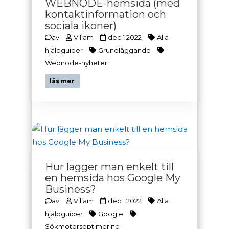
WEBNODE-hemsida (med
kontaktinformation och
sociala ikoner)
av
Viliam
dec 1 2022
Alla
hjälpguider
Grundläggande
Webnode-nyheter
läs mer
Hur lägger man enkelt till
en hemsida hos Google My
Business?
av
Viliam
dec 1 2022
Alla
hjälpguider
Google
Sökmotorsoptimering