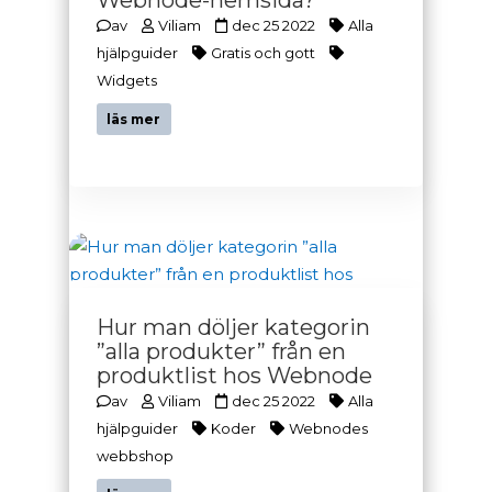
Webnode-hemsida?
av
Viliam
dec 25 2022
Alla
hjälpguider
Gratis och gott
Widgets
läs mer
Hur man döljer kategorin
”alla produkter” från en
produktlist hos Webnode
av
Viliam
dec 25 2022
Alla
hjälpguider
Koder
Webnodes
webbshop