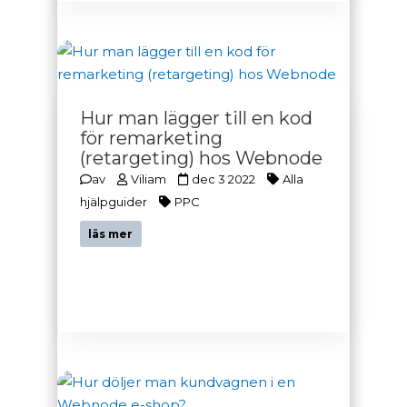
Hur man lägger till en kod
för remarketing
(retargeting) hos Webnode
av
Viliam
dec 3 2022
Alla
hjälpguider
PPC
läs mer