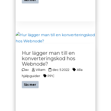
Hur lägger man till en
konverteringskod hos
Webnode?
av
Viliam
dec 5 2022
Alla
hjälpguider
PPC
läs mer