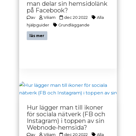
man delar sin hemsidolänk
på Facebook?
av
Viliam
dec 20 2022
Alla
hjälpguider
Grundläggande
läs mer
Hur lägger man till ikoner
för sociala nätverk (FB och
Instagram) i toppen av sin
Webnode-hemsida?
av
Viliam
dec 20 2022
Alla