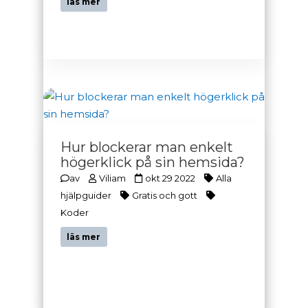
läs mer
Hur blockerar man enkelt
högerklick på sin hemsida?
av
Viliam
okt 29 2022
Alla
hjälpguider
Gratis och gott
Koder
läs mer