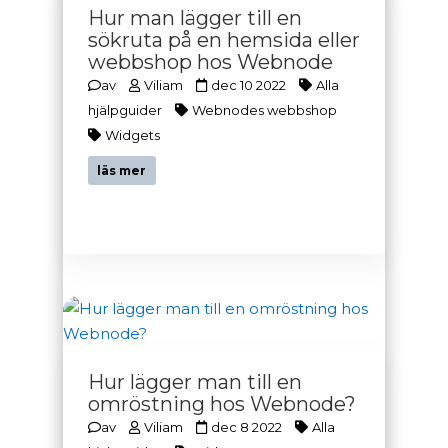
Hur man lägger till en
sökruta på en hemsida eller
webbshop hos Webnode
av
Viliam
dec 10 2022
Alla
hjälpguider
Webnodes webbshop
Widgets
läs mer
Hur lägger man till en
omröstning hos Webnode?
av
Viliam
dec 8 2022
Alla