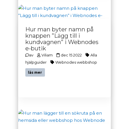
Hur man byter namn på
knappen ”Lägg till i
kundvagnen” i Webnodes
e-butik
av
Viliam
dec 15 2022
Alla
hjälpguider
Webnodes webbshop
läs mer