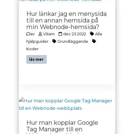
Hur länkar jag en menysida
till en annan hemsida på
min Webnode-hemsida?
av
Viliam
dec 23 2022
Alla
hjälpguider
Grundläggande
Koder
läs mer
Hur man kopplar Google
Tag Manager till en