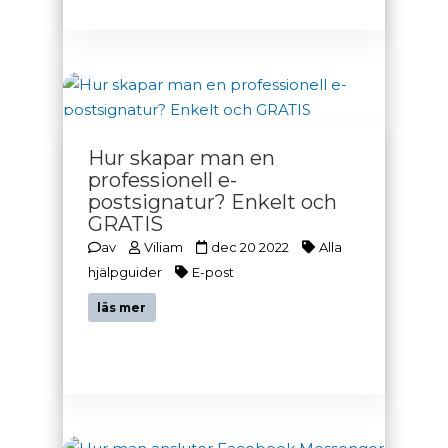
Hur skapar man en
professionell e-
postsignatur? Enkelt och
GRATIS
av
Viliam
dec 20 2022
Alla
hjälpguider
E-post
läs mer