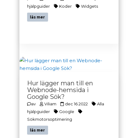
hjälpguider
Koder
Widgets
läs mer
Hur lägger man till en
Webnode-hemsida i
Google Sök?
av
Viliam
dec 16 2022
Alla
hjälpguider
Google
Sökmotorsoptimering
läs mer