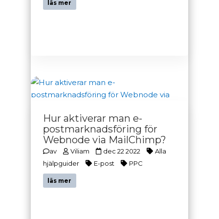
läs mer
Hur aktiverar man e-
postmarknadsföring för
Webnode via MailChimp?
av
Viliam
dec 22 2022
Alla
hjälpguider
E-post
PPC
läs mer