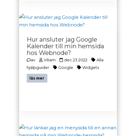
Hur ansluter jag Google
Kalender till min hemsida
hos Webnode?
av
Viliam
dec 23 2022
Alla
hjälpguider
Google
Widgets
läs mer