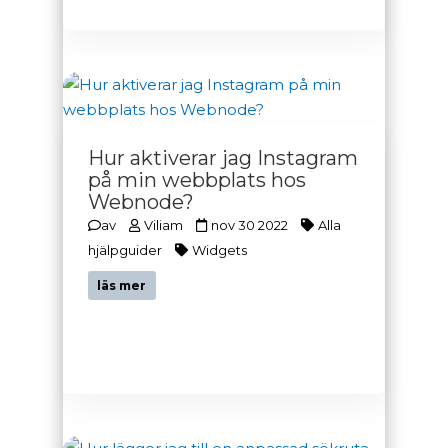
Hur aktiverar jag Instagram
på min webbplats hos
Webnode?
av
Viliam
nov 30 2022
Alla
hjälpguider
Widgets
läs mer