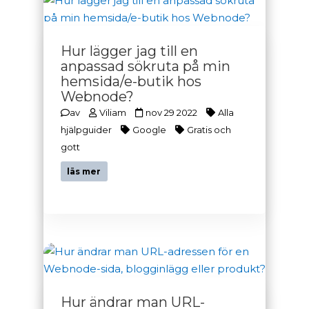
Hur lägger jag till en
anpassad sökruta på min
hemsida/e-butik hos
Webnode?
av
Viliam
nov 29 2022
Alla
hjälpguider
Google
Gratis och
gott
läs mer
Hur ändrar man URL-