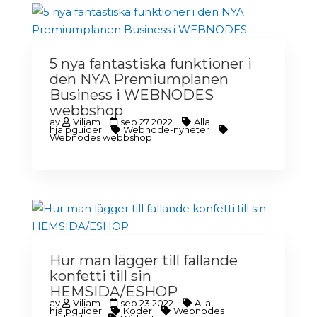
5 nya fantastiska funktioner i
den NYA Premiumplanen
Business i WEBNODES
webbshop
av
Viliam
sep 27 2022
Alla
hjälpguider
Webnode-nyheter
Webnodes webbshop
Hur man lägger till fallande
konfetti till sin
HEMSIDA/ESHOP
av
Viliam
sep 23 2022
Alla
hjälpguider
Koder
Webnodes