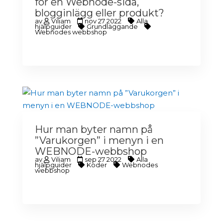
för en Webnode-sida,
blogginlägg eller produkt?
av
Viliam
nov 27 2022
Alla
hjälpguider
Grundläggande
Webnodes webbshop
Hur man byter namn på
”Varukorgen” i menyn i en
WEBNODE-webbshop
av
Viliam
sep 27 2022
Alla
hjälpguider
Koder
Webnodes
webbshop