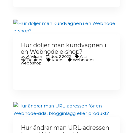
Hur döljer man kundvagnen i
en Webnode e-shop?
av
Viliam
dec 2 2022
Alla
hjälpguider
Koder
Webnodes
webbshop
Hur ändrar man URL-adressen