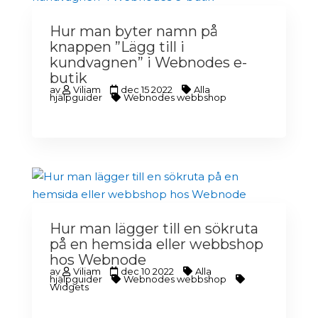
Hur man byter namn på
knappen ”Lägg till i
kundvagnen” i Webnodes e-
butik
av
Viliam
dec 15 2022
Alla
hjälpguider
Webnodes webbshop
Hur man lägger till en sökruta
på en hemsida eller webbshop
hos Webnode
av
Viliam
dec 10 2022
Alla
hjälpguider
Webnodes webbshop
Widgets