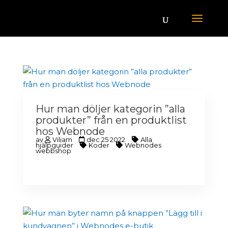
Hur man döljer kategorin ”alla
produkter” från en produktlist
hos Webnode
av
Viliam
dec 25 2022
Alla
hjälpguider
Koder
Webnodes
webbshop