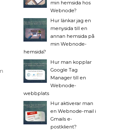
min hemsida hos
Webnode?
Hur länkar jag en
menysida till en
annan hemsida på
min Webnode-
hemsida?
Hur man kopplar
Google Tag
en
Manager till en
Webnode-
webbplats
Hur aktiverar man
en Webnode-mail i
Gmails e-
postklient?