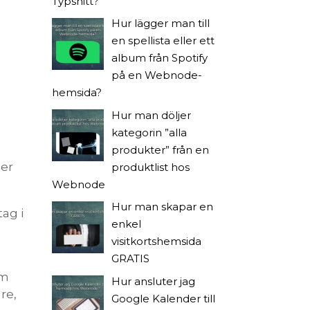
Typsnitt?
Hur lägger man till
en spellista eller ett
album från Spotify
på en Webnode-
hemsida?
Hur man döljer
kategorin ”alla
produkter” från en
der
produktlist hos
Webnode
Hur man skapar en
ag i
enkel
visitkortshemsida
GRATIS
om
Hur ansluter jag
re,
Google Kalender till