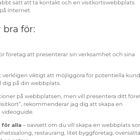
abbt sätt att ta kontakt och en visitkortswebbplats
 på Internet.
 bra för:
ör företag att presenterar sin verksamhet och sina
verkligen viktigt att möjliggöra för potentiella kun
ill dig på din webbplats.
ner på webbplatsen, men vill presentera ditt föret
-visitkort”, rekommenderar jag dig att skapa en
a videoguide.
för alla
– oavsett om du vill skapa en webbplats s
könhetssalong, restaurang, litet byggföretag, översätta