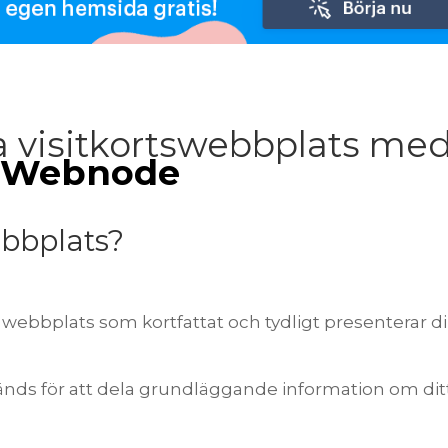
a visitkortswebbplats me
Webnode
ebbplats?
 webbplats som kortfattat och tydligt presenterar d
nds för att dela grundläggande information om dit