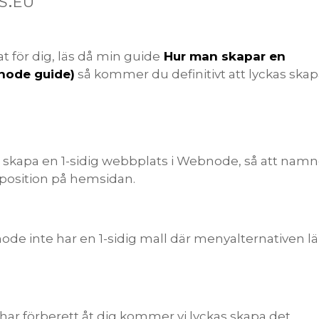
t för dig, läs då min guide
Hur man skapar en
node guide)
så kommer du definitivt att lyckas ska
t skapa en 1-sidig webbplats i Webnode, så att namn
 position på hemsidan.
de inte har en 1-sidig mall där menyalternativen l
har förberett åt dig kommer vi lyckas skapa det