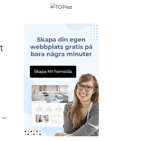
h
t
 –