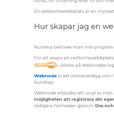
florist, för uthyrning eller till och m
En visitkortswebbplats är en mycket
Hur skapar jag en we
Numera behöver man inte programm
För att skapa en visitkortswebbpl
– (klicka på Webnodes log
Webnode
är ett onlineverktyg som
kunskap.
Webnode erbjuder ett urval av mer
möjligheten att registrera din eg
redigera hemsidan genom
Dra-och