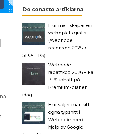
De senaste artiklarna
Hur man skapar en
webbplats gratis
d
(Webnode
recension 2025 +
SEO-TIPS)
Webnode
rabattkod 2026 – Få
15 % rabatt på
Premium-planen
idag
ina
Hur väljer man sitt
egna typsnitt i
t
Webnode med
hjälp av Google