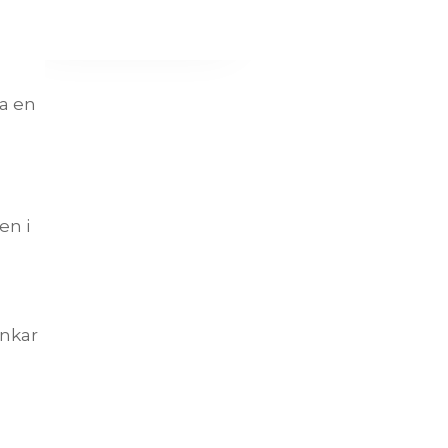
pa en
en i
änkar