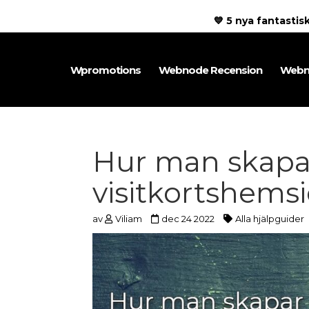
💙 5 nya fantasti
Wpromotions
Webnode Recension
Webn
Hur man skapa
visitkortshems
av
Viliam
dec 24 2022
Alla hjälpguider