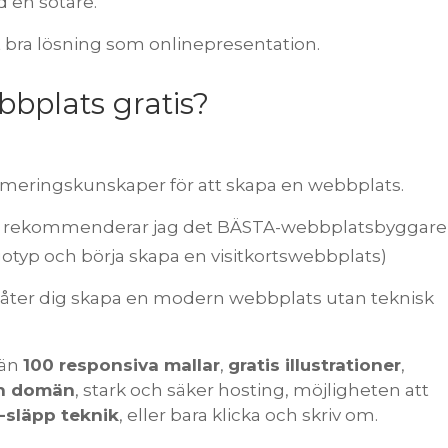
ed en sotare.
 bra lösning som onlinepresentation.
bbplats gratis?
eringskunskaper för att skapa en webbplats.
ats rekommenderar jag det BÄSTA-webbplatsbyggar
otyp och börja skapa en visitkortswebbplats)
 låter dig skapa en modern webbplats utan teknisk
 än
100 responsiva mallar
,
gratis illustrationer
,
en domän
, stark och säker hosting, möjligheten att
-släpp teknik
, eller bara klicka och skriv om.