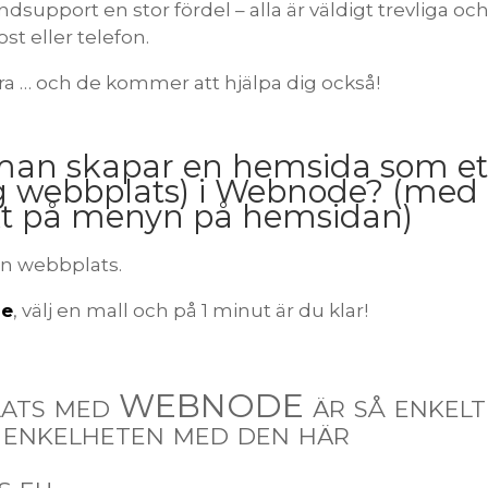
upport en stor fördel – alla är väldigt trevliga oc
ost eller telefon.
 bra … och de kommer att hjälpa dig också!
man skapar en hemsida som et
idig webbplats) i Webnode? (med
ekt på menyn på hemsidan)
en webbplats.
se
, välj en mall och på 1 minut är du klar!
plats med WEBNODE är så enkelt
n enkelheten med den här
s.eu