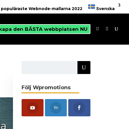
6 populäraste Webnode-mallarna 2022
Svenska
kapa den BÄSTA webbplatsen NU
Följ Wpromotions