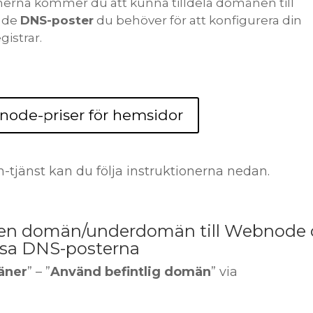
nerna kommer du att kunna tilldela domänen till
l de
DNS-poster
du behöver för att konfigurera din
istrar.
ode-priser för hemsidor
jänst kan du följa instruktionerna nedan.
ka en domän/underdomän till Webnode
isa DNS-posterna
äner
” – ”
Använd befintlig domän
” via