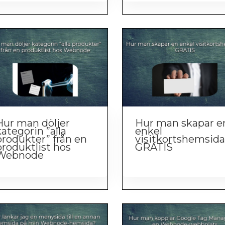
Hur man döljer
Hur man skapar e
ategorin ”alla
enkel
produkter” från en
visitkortshemsida
produktlist hos
GRATIS
Webnode