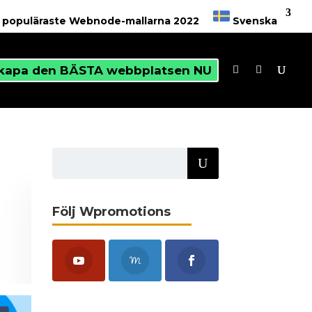
6 populäraste Webnode-mallarna 2022
Svenska
kapa den BÄSTA webbplatsen NU
Följ Wpromotions