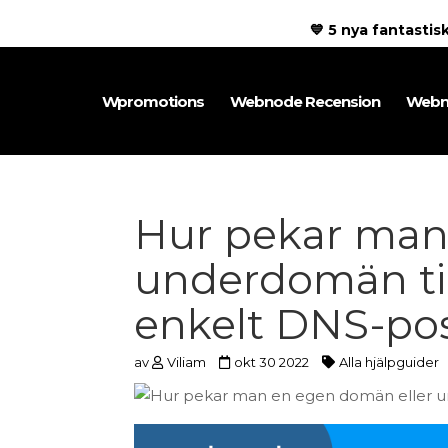
💙 5 nya fantasti
Wpromotions
Webnode Recension
Webn
Hur pekar man
underdomän ti
enkelt DNS-po
av
Viliam
okt 30 2022
Alla hjälpguider