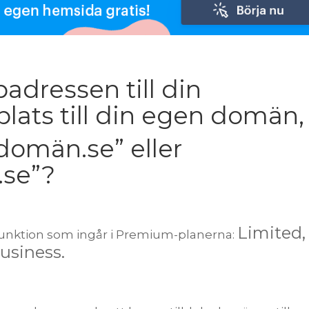
adressen till din
ats till din egen domän,
ndomän.se” eller
.se”?
Limited,
funktion som ingår i Premium-planerna:
Business.