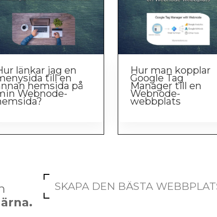
Hur länkar jag en
Hur man kopplar
menysida till en
Google Tag
annan hemsida på
Manager till en
min Webnode-
Webnode-
hemsida?
webbplats
SKAPA DEN BÄSTA WEBBPLAT
n
gärna.