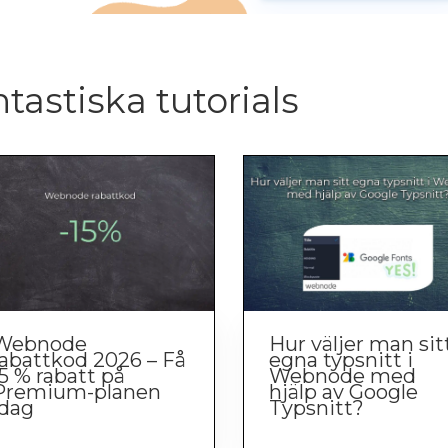
ntastiska tutorials
Webnode
Hur väljer man sit
rabattkod 2026 – Få
egna typsnitt i
15 % rabatt på
Webnode med
Premium-planen
hjälp av Google
idag
Typsnitt?