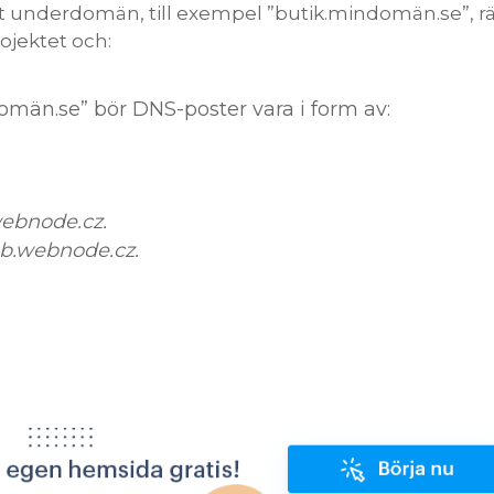
t underdomän, till exempel ”butik.mindomän.se”, r
ojektet och:
än.se” bör DNS-poster vara i form av:
bnode.cz.
b.webnode.cz.