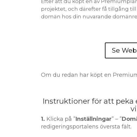
Efter att du köpt en av Premiumpla
projektet, och därefter få tillgång til
domän hos din nuvarande domänreg
Se Webn
Om du redan har köpt en Premium-t
Instruktioner för att pe
v
1.
Klicka på ”
Inställningar
” – ”
Dom
redigeringsportalens översta fält.