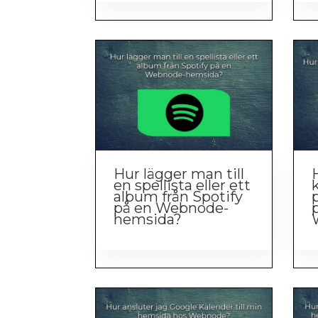
Hur lägger man till
en spellista eller ett
k
album från Spotify
på en Webnode-
hemsida?