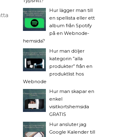
Typsnitt?
Hur lägger man till
ätta
en spellista eller ett
album från Spotify
på en Webnode-
hemsida?
Hur man döljer
kategorin ”alla
produkter” från en
produktlist hos
Webnode
Hur man skapar en
enkel
visitkortshemsida
GRATIS
Hur ansluter jag
Google Kalender till