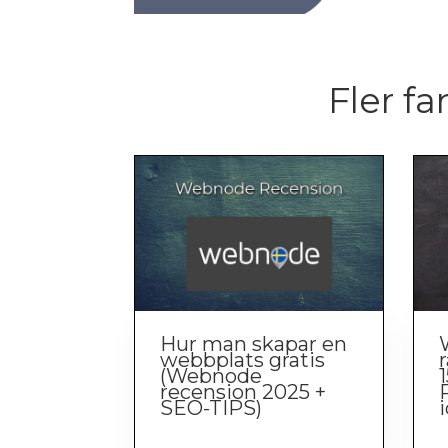
Fler fa
Hur man skapar en
webbplats gratis
(Webnode
recension 2025 +
SEO-TIPS)