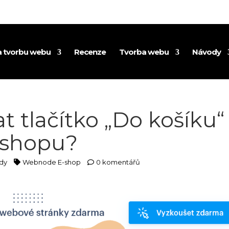
na tvorbu webu
Recenze
Tvorba webu
Návody
t tlačítko „Do košíku“
-shopu?
dy
Webnode E-shop
0 komentářů