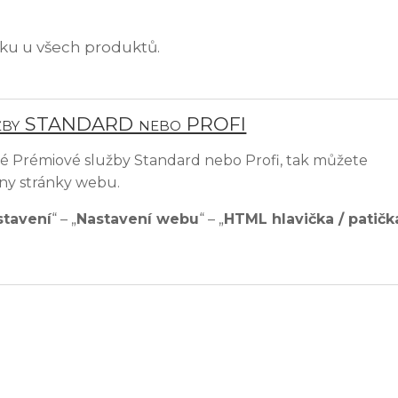
íku u všech produktů.
užby STANDARD nebo PROFI
 Prémiové služby Standard nebo Profi, tak můžete
hny stránky webu.
stavení
“ – „
Nastavení webu
“ – „
HTML hlavička / patičk