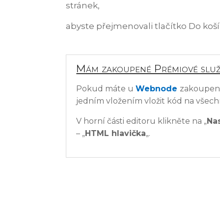
stránek,
abyste přejmenovali tlačítko Do koš
Mám zakoupené Prémiové sl
Pokud máte u
Webnode
zakoupené
jedním vložením vložit kód na všec
V horní části editoru klikněte na „
Na
– „
HTML hlavička
„.