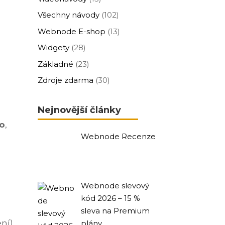
Všechny návody
(102)
Webnode E-shop
(13)
Widgety
(28)
Základné
(23)
Zdroje zdarma
(30)
Nejnovější články
ho
,
Webnode Recenze
Webnode slevový
kód 2026 – 15 %
sleva na Premium
ení)
plány