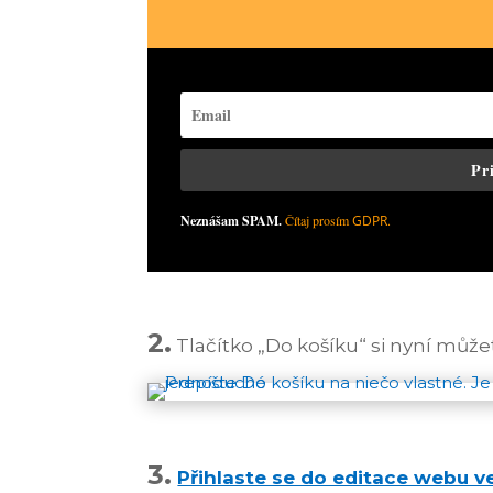
Pr
Neznášam SPAM.
Čítaj prosím
GDPR
.
2.
Tlačítko „Do košíku“ si nyní můž
3.
Přihlaste se do editace webu 