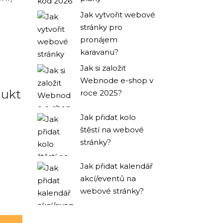
Jak vytvořit webové
stránky pro
pronájem
karavanu?
Jak si založit
Webnode e-shop v
dukt
roce 2025?
Jak přidat kolo
štěstí na webové
stránky?
Jak přidat kalendář
akcí/eventů na
webové stránky?