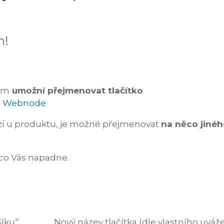
h!
Vám
umožní přejmenovat tlačítko
ází u produktu, je možné přejmenovat
na něco jiné
co Vás napadne.
šíku“
Nový název tlačítka (dle vlastního uváž