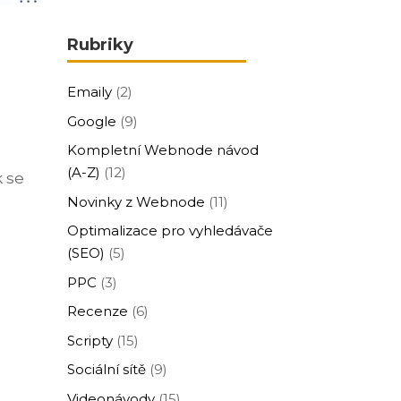
Rubriky
Emaily
(2)
Google
(9)
Kompletní Webnode návod
(A-Z)
(12)
k se
Novinky z Webnode
(11)
Optimalizace pro vyhledávače
(SEO)
(5)
PPC
(3)
Recenze
(6)
Scripty
(15)
Sociální sítě
(9)
Videonávody
(15)