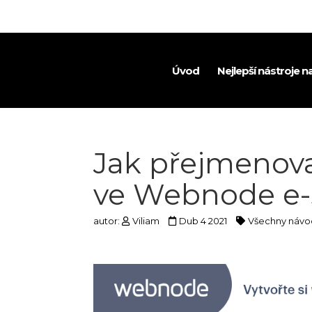
Úvod
Nejlepší nástroje 
Jak přejmenova
ve Webnode e
autor:
Viliam
Dub 4 2021
Všechny návo