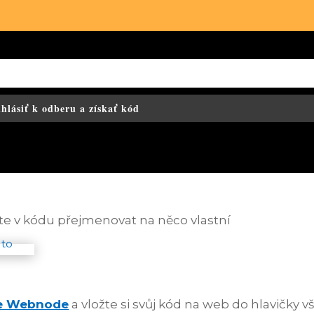
ihlásiť k odberu a získať kód
ete v kódu přejmenovat na něco vlastní
ve Webnode
a vložte si svůj kód na web do hlavičky v