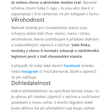
že svému chovu a aktivitám dodáte tvář.
Barevné
schéma, titulní fotka či logo – to jsou věci, které si
zapamatuje i širší veřejnost, ne jen kolegové z fachu.
Věrohodnost
Webové stránky pro chovatelskou stanici jsou
schopny dodat Vaší chov. stanici, menu i chovu
věrohodnost, kterou potřebujete k přilákání dobrých
a zodpovědných zájemců o odchov.
Vaše fotka,
novinky z chovu či kontakt vzbuzují u návštěvníků
legitimní pocit z Vaší chovatelské stanice.
V případě, že máte také vlastní
Facebook
stránku
nebo
Instagram
či YouTube kanál, důvěra zájemců
se jen zvětšuje.
Dohledatelnost
Dobrá dohledatelnost na specifická klíčová slova, i to
je výhrou při hledání zájemců o odchov a rozšiřování
povědomí o chovu zvířat. V dnešní digitální době
bude většina lidí při přemýšlení nad koupí zvířete