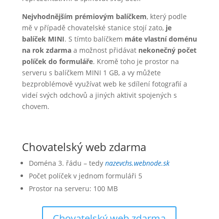
Nejvhodnějším prémiovým balíčkem
, který podle
mě v případě chovatelské stanice stojí zato,
je
balíček MINI
. S tímto balíčkem
máte vlastní doménu
na rok zdarma
a možnost přidávat
nekonečný počet
políček do formuláře
. Kromě toho je prostor na
serveru s balíčkem MINI 1 GB, a vy můžete
bezproblémově využívat web ke sdílení fotografií a
videí svých odchovů a jiných aktivit spojených s
chovem.
Chovatelský web zdarma
Doména 3. řádu – tedy
nazevchs.webnode.sk
Počet políček v jednom formuláři 5
Prostor na serveru: 100 MB
Chovatelský web zdarma