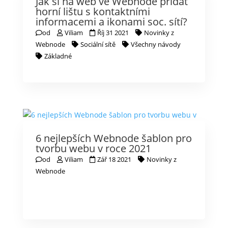
Jak si na web ve Webnode přidat
horní lištu s kontaktními
informacemi a ikonami soc. sítí?
od
Viliam
Říj 31 2021
Novinky z
Webnode
Sociální sítě
Všechny návody
Základné
6 nejlepších Webnode šablon pro
tvorbu webu v roce 2021
od
Viliam
Zář 18 2021
Novinky z
Webnode