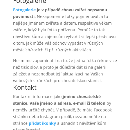
Fotogalerie
Fotogalerie
je v případě chovu zvířat nepsanou
povinností.
Nezapomeňte fotky pojmenovat, a to
nejlépe jménem zvířete a datem, respektive věkem
zvířete, když byla fotka pořízena. Pomůže to tak
návštěvníkům a zájemcům vytvořit si lepší představu
o tom, jak může Váš odchov vypadat v různých
měsících/rocích či při různých aktivitách.
Nesmíme zapomínat i na to, že jedna fotka řekne více
než tisíc slov, a proto je důležité dát si na galerii
záležet a nezanedbat její aktualizaci na Vašich
webových stránkách pro chovatelskou stanici.
Kontakt
Kontaktní informace jako
jméno chovatelské
stanice, Vaše jméno a adresa, e-mail či telefon
by
neměly určitě chybět. V případě, že máte Facebook
stránku nebo Instagram profil, nezapomeňte na
stránce
přidat ikonky
a usnadnit návštěvníkům
přesměrování.