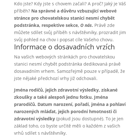
Kdo jste? Kdy jste s chovem začali? A proč? Jaký je Váš
příběh?
Na správné a důvěru vzbuzující webové
stránce pro chovatelskou stanici nesmí chybět
podstránka, respektive sekce,
O nás
.
Právě zde
můžete sdílet svůj příběh s návštěvníky, prozradit jim
svůj pohled na chov i popsat cíle Vašeho chovu.
Informace o dosavadních vrzích
Na vašich webových stránkách pro chovatelskou
stanici nesmí chybět podstránka dedikovaná právě
dosavadním vrhem. Samozřejmě pouze v případě, že
jste nějaké předchozí vrhy již odchovali.
Jména rodičů, jejich zdravotní výsledky, získané
zkoušky a také alespoň jednu fotku. Jména
prarodičů. Datum narození, pořadí, jména a pohlaví
narozených mláďat, jejich porodní hmotnosti či
zdravotní výsledky
(pokud jsou dostupné). To je jen
základ toho, co byste určitě měli o každém z vašich
vrhů sdílet s návštěvníky.