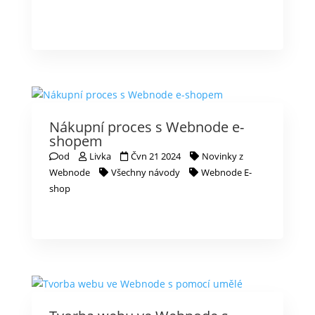
Nákupní proces s Webnode e-
shopem
od
Livka
Čvn 21 2024
Novinky z
Webnode
Všechny návody
Webnode E-
shop