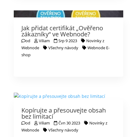
Jak přidat certifikát „Ověřeno
zákazníky“ ve Webnode?
od
Viliam
Srp 9 2023
Novinky z
Webnode
Všechny návody
Webnode E-
shop
Kopírujte a přesouvejte obsah
bez limitací
od
Viliam
Čvn 30 2023
Novinky z
Webnode
Všechny návody