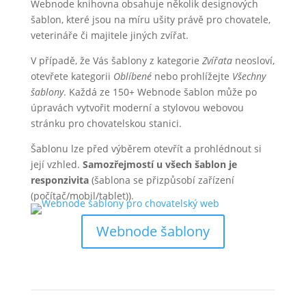
Webnode knihovna obsahuje několik designových
šablon, které jsou na míru ušity právě pro chovatele,
veterináře či majitele jiných zvířat.
V případě, že Vás šablony z kategorie
Zvířata
neosloví,
otevřete kategorii
Oblíbené
nebo prohlížejte
Všechny
šablony
. Každá ze 150+ Webnode šablon může po
úpravách vytvořit moderní a stylovou webovou
stránku pro chovatelskou stanici.
Šablonu lze před výběrem otevřít a prohlédnout si
její vzhled.
Samozřejmostí u všech šablon je
responzivita
(šablona se přizpůsobí zařízení
(počítač/mobil/tablet)).
Webnode šablony