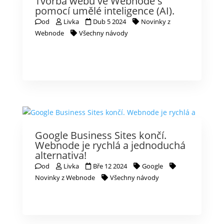
Tvorba webu ve Webnode s
pomocí umělé inteligence (AI).
od
Livka
Dub 5 2024
Novinky z
Webnode
Všechny návody
Google Business Sites končí.
Webnode je rychlá a jednoduchá
alternativa!
od
Livka
Bře 12 2024
Google
Novinky z Webnode
Všechny návody