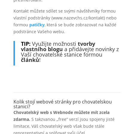
Kontakt můžete sdílet se svými návštěvníky formou
vlastní podstránky (www.nazevchs.cz/kontakt) nebo
formou
patičky
, která se bude zobrazovat na každé
podstránce Vašeho webu.
TIP:
Využijte možnosti
tvorby
vlastního blogu
a přidávejte novinky z
Vaší chovatelské stanice formou
článků
!
Kolik stojí webové stránky pro chovatelskou
stanici?
Chovatelský web s Webnode můžete mít zcela
zdarma.
S takzvanou „free“ verzí jsou spojeny jisté
limitace, Váš chovatelský web však bude stále
reprezentativní a splňovat svůj účel.