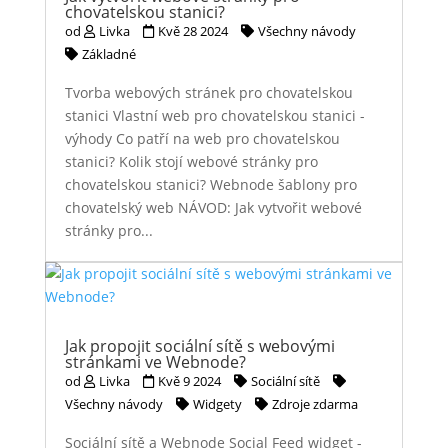
chovatelskou stanici?
od
Livka
Kvě 28 2024
Všechny návody
Základné
Tvorba webových stránek pro chovatelskou
stanici Vlastní web pro chovatelskou stanici -
výhody Co patří na web pro chovatelskou
stanici? Kolik stojí webové stránky pro
chovatelskou stanici? Webnode šablony pro
chovatelský web NÁVOD: Jak vytvořit webové
stránky pro...
Jak propojit sociální sítě s webovými
stránkami ve Webnode?
od
Livka
Kvě 9 2024
Sociální sítě
Všechny návody
Widgety
Zdroje zdarma
Sociální sítě a Webnode Social Feed widget -