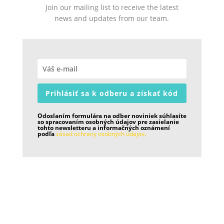
Join our mailing list to receive the latest
news and updates from our team.
Prihlásiť sa k odberu a získať kód
Odoslaním formulára na odber noviniek súhlasíte
so spracovaním osobných údajov pre zasielanie
tohto newsletteru a informačných oznámení
podľa
zásad ochrany osobných údajov
.