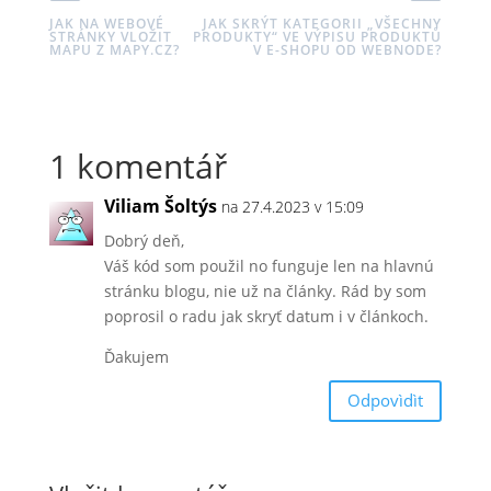
JAK NA WEBOVÉ
JAK SKRÝT KATEGORII „VŠECHNY
STRÁNKY VLOŽIT
PRODUKTY“ VE VÝPISU PRODUKTŮ
MAPU Z MAPY.CZ?
V E-SHOPU OD WEBNODE?
1 komentář
Viliam Šoltýs
na 27.4.2023 v 15:09
Dobrý deň,
Váš kód som použil no funguje len na hlavnú
stránku blogu, nie už na články. Rád by som
poprosil o radu jak skryť datum i v článkoch.
Ďakujem
Odpovìdìt