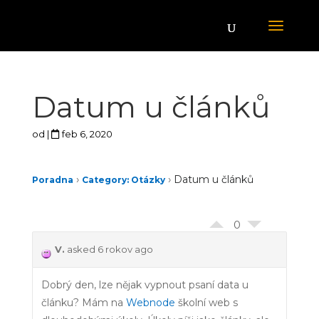
Datum u článků
od
|
feb 6, 2020
›
›
Datum u článků
Poradna
Category: Otázky
0
V.
asked 6 rokov ago
Dobrý den, lze nějak vypnout psaní data u
článku? Mám na
Webnode
školní web s