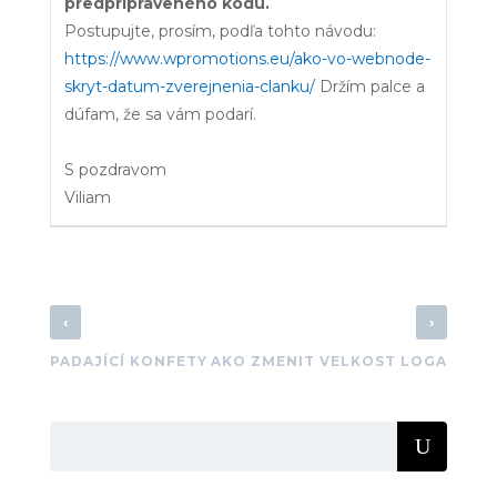
predpripraveného kódu.
Postupujte, prosím, podľa tohto návodu:
https://www.wpromotions.eu/ako-vo-webnode-
skryt-datum-zverejnenia-clanku/
Držím palce a
dúfam, že sa vám podarí.
S pozdravom
Viliam
‹
›
PADAJÍCÍ KONFETY
AKO ZMENIT VELKOST LOGA