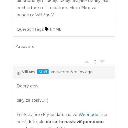
dlouhodobými úkoly. Úkoly píši jako články, ale
nechci tam mít to datum. Moc děkuji za
ochotu a Váš čas V.
Question Tags:
HTML
1 Answers
0
Viliam
Staff
answered 6 rokov ago
Dobrý deň,
díky za správu! :)
Funkciu pre skrytie dátumu vo
Webnode
síce
nenájdete, ale
dá sa to nastaviť pomocou