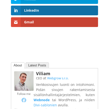
LinkedIn
Gmail
About
Latest Posts
Viliam
at
CEO
Webgrow s.r.o.
Verkkosivujen luonti on intohimoni.
Pidän sivujen rakentamisesta
Follow me
sisällönhallintajärjestelmien, kuten
Webnode
tai WordPress, ja niiden
Divi-sablonien
avulla.