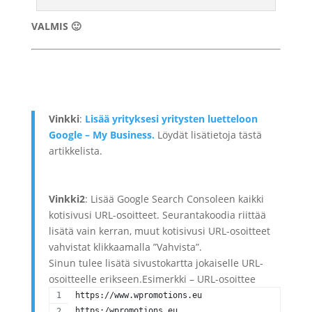
VALMIS 🙂
Vinkki
:
Lisää yrityksesi yritysten luetteloon
Google – My Business.
Löydät lisätietoja tästä
artikkelista.
Vinkki2
: Lisää Google Search Consoleen kaikki
kotisivusi URL-osoitteet. Seurantakoodia riittää
lisätä vain kerran, muut kotisivusi URL-osoitteet
vahvistat klikkaamalla ”Vahvista”.
Sinun tulee lisätä sivustokartta jokaiselle URL-
osoitteelle erikseen.Esimerkki – URL-osoittee
https://www.wpromotions.eu
https:/wpromotions.eu