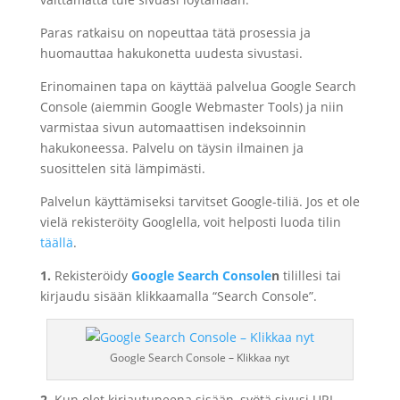
Paras ratkaisu on nopeuttaa tätä prosessia ja
huomauttaa hakukonetta uudesta sivustasi.
Erinomainen tapa on käyttää palvelua Google Search
Console (aiemmin Google Webmaster Tools) ja niin
varmistaa sivun automaattisen indeksoinnin
hakukoneessa. Palvelu on täysin ilmainen ja
suosittelen sitä lämpimästi.
Palvelun käyttämiseksi tarvitset Google-tiliä. Jos et ole
vielä rekisteröity Googlella, voit helposti luoda tilin
täällä
.
1.
Rekisteröidy
Google Search Console
n
tilillesi tai
kirjaudu sisään klikkaamalla “Search Console”.
Google Search Console – Klikkaa nyt
2.
Kun olet kirjautuneena sisään, syötä sivusi URL-