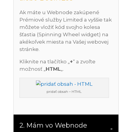
Ak máte u Webnode zakúpené
Prémiové služby Limited a vyššie tak
môžete vložiť kód svojho kolesa
šťastia (Spinning Wheel widget) na
akékoľvek miesta na Vašej webovej
stránke.
Kliknite na tlačítko „
+
“ a zvoľte
možnosť „
HTML
„.
pridať obsah – HTML
2. Mám vo Webnode