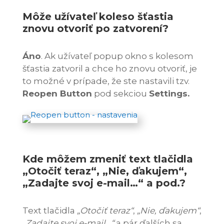
Môže užívateľ koleso šťastia
znovu otvoriť po zatvorení?
Áno
. Ak užívateľ popup okno s kolesom
šťastia zatvoril a chce ho znovu otvoriť, je
to možné v prípade, že ste nastavili tzv.
Reopen Button
pod sekciou
Settings.
Kde môžem zmeniť text tlačidla
„Otočiť teraz“, „Nie, ďakujem“,
„Zadajte svoj e-mail…“ a pod.?
Text tlačidla
„Otočiť teraz“
,
„Nie, ďakujem“
,
„Zadajte svoj e-mail…“
a pár ďalších sa