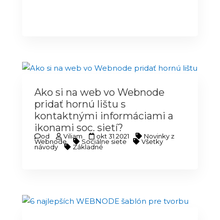
Ako si na web vo Webnode
pridať hornú lištu s
kontaktnými informáciami a
ikonami soc. sietí?
od
Viliam
okt 31 2021
Novinky z
Webnode
Sociálne siete
Všetky
návody
Základné