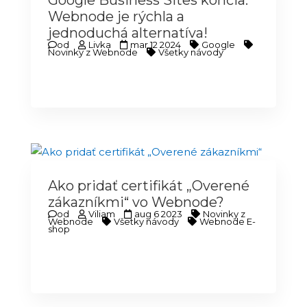
Google Business Sites končia.
Webnode je rýchla a
jednoduchá alternatíva!
od
Livka
mar 12 2024
Google
Novinky z Webnode
Všetky návody
Ako pridať certifikát „Overené
zákazníkmi“ vo Webnode?
od
Viliam
aug 6 2023
Novinky z
Webnode
Všetky návody
Webnode E-
shop