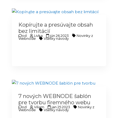
Kopírujte a presúvajte obsah
bez limitácií
od
Livka
jún 26 2023
Novinky z
Webnode
Všetky návody
7 nových WEBNODE šablón
pre tvorbu firemného webu
od
Viliam
jan 25 2023
Novinky z
Webnode
Všetky návody