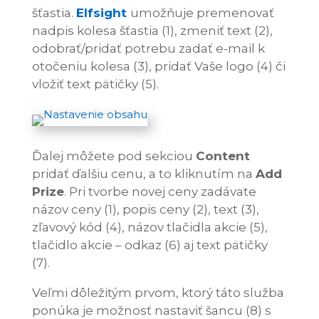
šťastia.
Elfsight
umožňuje premenovať
nadpis kolesa šťastia (1), zmeniť text (2),
odobrať/pridať potrebu zadať e-mail k
otočeniu kolesa (3), pridať Vaše logo (4) či
vložiť text pätičky (5).
Ďalej môžete pod sekciou
Content
pridať ďalšiu cenu, a to kliknutím na
Add
Prize
. Pri tvorbe novej ceny zadávate
názov ceny (1), popis ceny (2), text (3),
zľavový kód (4), názov tlačidla akcie (5),
tlačidlo akcie – odkaz (6) aj text pätičky
(7).
Veľmi dôležitým prvom, ktorý táto služba
ponúka je možnosť nastaviť šancu (8) s