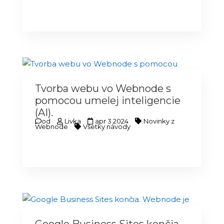
Tvorba webu vo Webnode s
pomocou umelej inteligencie
(AI).
od
Livka
apr 3 2024
Novinky z
Webnode
Všetky návody