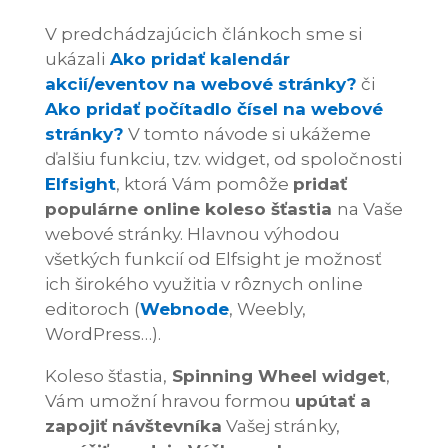
V predchádzajúcich článkoch sme si
ukázali
Ako pridať kalendár
akcií/eventov na webové stránky?
či
Ako pridať počítadlo čísel na webové
stránky?
V tomto návode si ukážeme
ďalšiu funkciu, tzv. widget, od spoločnosti
Elfsight
, ktorá Vám pomôže
pridať
populárne online koleso šťastia
na Vaše
webové stránky. Hlavnou výhodou
všetkých funkcií od Elfsight je možnosť
ich širokého využitia v rôznych online
editoroch (
Webnode
, Weebly,
WordPress…).
Koleso šťastia,
Spinning Wheel widget
,
Vám umožní hravou formou
upútať a
zapojiť návštevníka
Vašej stránky,