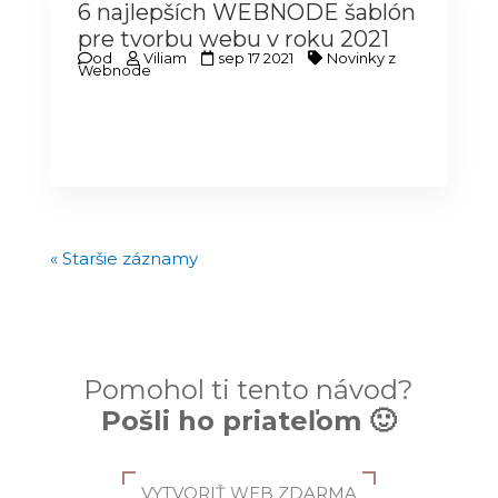
6 najlepších WEBNODE šablón
pre tvorbu webu v roku 2021
od
Viliam
sep 17 2021
Novinky z
Webnode
« Staršie záznamy
Pomohol ti tento návod?
Pošli ho priateľom 🙂
VYTVORIŤ WEB ZDARMA