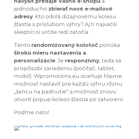
navýšiť predaje Vášho e-shopu
a
jednoducho
zbierať nové e-mailové
adresy
. Kto odolá dizajnovému kolesu
šťastia s prísľúbom výhry? Aj tí najväčší
skeptici si určite radi zatočia.
Tento
randomizovaný kolotoč
ponúka
širokú mieru nastavenia a
personalizácie
. Je
responzívny
, teda sa
prispôsobí zariadeniu (počítač, tablet,
mobil). Wpromotions.eu oceňuje hlavne
možnosť nastaviť pre každú výhru rôznu
„šancu na padnutie“ a možnosť znovu
otvoriť popup koleso šťastia po zatvorení.
Poďme nato!