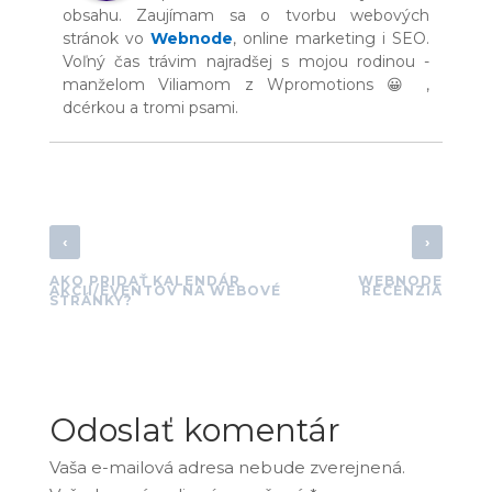
obsahu. Zaujímam sa o tvorbu webových
stránok vo
Webnode
, online marketing i SEO.
Voľný čas trávim najradšej s mojou rodinou -
manželom Viliamom z Wpromotions 😀 ,
dcérkou a tromi psami.
‹
›
AKO PRIDAŤ KALENDÁR
WEBNODE
AKCIÍ/EVENTOV NA WEBOVÉ
RECENZIA
STRÁNKY?
Odoslať komentár
Vaša e-mailová adresa nebude zverejnená.