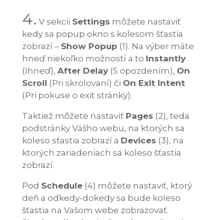
4.
V sekcii
Settings
môžete nastaviť
kedy sa popup okno s kolesom šťastia
zobrazí –
Show Popup
(1). Na výber máte
hneď niekoľko možností a to
Instantly
(Ihneď),
After Delay
(S opozdením),
On
Scroll
(Pri skrolovaní) či
On Exit Intent
(Pri pokuse o exit stránky).
Taktiež môžete nastaviť
Pages
(2), teda
podstránky Vášho webu, na ktorých sa
koleso sťastia zobrazí a
Devices
(3), na
ktorých zariadeniach sa koleso šťastia
zobrazí.
Pod
Schedule
(4) môžete nastaviť, ktorý
deň a odkedy-dokedy sa bude koleso
šťastia na Vašom webe zobrazovať.