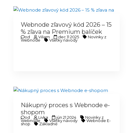
Webnode zľavový kód 2026 – 15
% zľava na Premium balíček
od
Viliam
dec 11 2025
Novinky z
Webnode
Všetky návody
Nákupný proces s Webnode e-
shopom
od
Livka
jún 21 2024
Novinky z
Webnode
Všetky návody
Webnode E-
shop
Základné