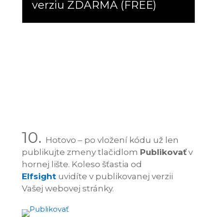
verziu ZDARMA (FREE)
10.
Hotovo – po vložení kódu už len
publikujte zmeny tlačidlom
Publikovať
v
hornej lište. Koleso šťastia od
Elfsight
uvidíte v publikovanej verzii
Vašej webovej stránky.