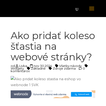
Ako pridať koleso
šťastia na
webové stránky?
od
Livka
nov 30 2024
Všetky návody
Widgety
Základné
Zdroje zdarma
0
komentárov