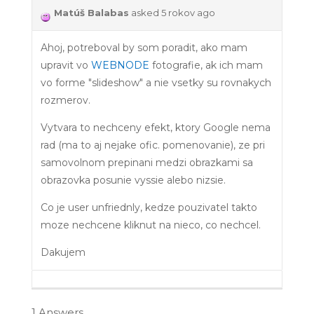
Matúš Balabas
asked 5 rokov ago
Ahoj, potreboval by som poradit, ako mam
upravit vo
WEBNODE
fotografie, ak ich mam
vo forme "slideshow" a nie vsetky su rovnakych
rozmerov.
Vytvara to nechceny efekt, ktory Google nema
rad (ma to aj nejake ofic. pomenovanie), ze pri
samovolnom prepinani medzi obrazkami sa
obrazovka posunie vyssie alebo nizsie.
Co je user unfriednly, kedze pouzivatel takto
moze nechcene kliknut na nieco, co nechcel.
Dakujem
1 Answers