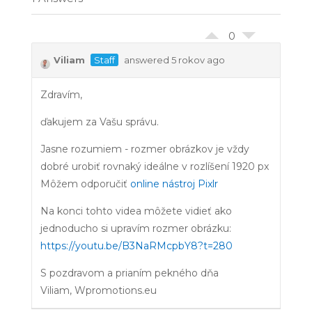
0
Viliam
Staff
answered 5 rokov ago
Zdravím,
ďakujem za Vašu správu.
Jasne rozumiem - rozmer obrázkov je vždy
dobré urobiť rovnaký ideálne v rozlíšení 1920 px
Môžem odporučiť
online nástroj Pixlr
Na konci tohto videa môžete vidieť ako
jednoducho si upravím rozmer obrázku:
https://youtu.be/B3NaRMcpbY8?t=280
S pozdravom a prianím pekného dňa
Viliam, Wpromotions.eu