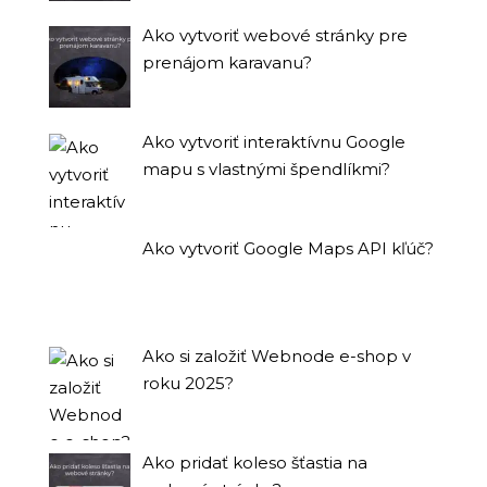
Ako vytvoriť webové stránky pre
prenájom karavanu?
Ako vytvoriť interaktívnu Google
mapu s vlastnými špendlíkmi?
Ako vytvoriť Google Maps API kľúč?
Ako si založiť Webnode e-shop v
roku 2025?
Ako pridať koleso šťastia na