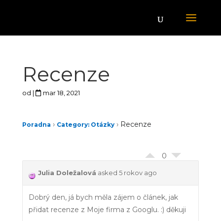
Recenze
od
|
mar 18, 2021
›
›
Recenze
Poradna
Category: Otázky
0
Julia Doležalová
asked 5 rokov ago
Dobrý den, já bych měla zájem o článek, jak
přidat recenze z Moje firma z Googlu. :) děkuji