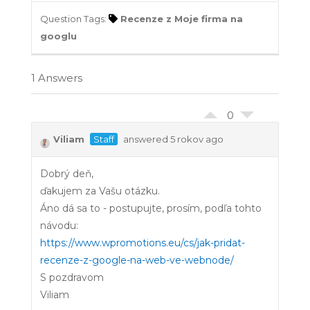
Question Tags:
Recenze z Moje firma na
googlu
1 Answers
0
Viliam
Staff
answered 5 rokov ago
Dobrý deň,
ďakujem za Vašu otázku.
Áno dá sa to - postupujte, prosím, podľa tohto
návodu:
https://www.wpromotions.eu/cs/jak-pridat-
recenze-z-google-na-web-ve-webnode/
S pozdravom
Viliam