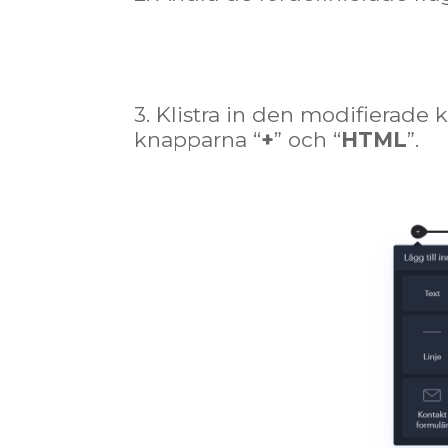
3. Klistra in den modifierad
knapparna “
+
” och “
HTML
”.