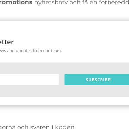
Promotions
nyhetsbrev och få en förbered
tter
t news and updates from our team.
SUBSCRIBE!
ågorna och svaren i koden.