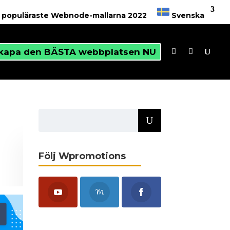
6 populäraste Webnode-mallarna 2022
Svenska
kapa den BÄSTA webbplatsen NU
Följ Wpromotions