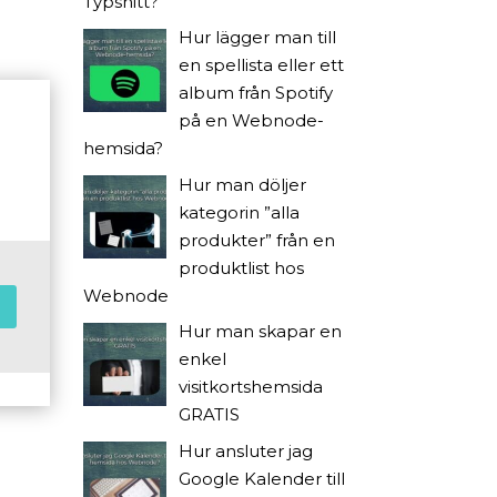
Typsnitt?
d
Hur lägger man till
en spellista eller ett
album från Spotify
på en Webnode-
hemsida?
Hur man döljer
kategorin ”alla
produkter” från en
produktlist hos
Webnode
Hur man skapar en
enkel
visitkortshemsida
GRATIS
Hur ansluter jag
Google Kalender till