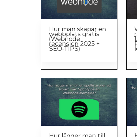
Hur man skapar en
webbplats gratis
(Webnode
recension 2025 +
SEO-TIPS)
Hur lägger man till