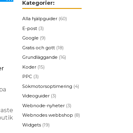
Kategorier:
Alla hjälpguider
(60)
n
E-post
(3)
Google
(9)
Gratis och gott
(18)
Grundläggande
(16)
Koder
(15)
er
PPC
(3)
Sökmotorsoptimering
(4)
apa
Videoguider
(3)
Webnode-nyheter
(3)
gaste
Webnodes webbshop
(8)
butik
Widgets
(19)