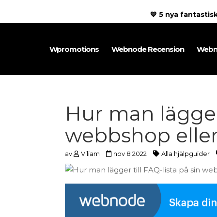
💙 5 nya fantasti
Wpromotions
Webnode Recension
Webn
Hur man lägger 
webbshop elle
av
Viliam
nov 8 2022
Alla hjälpguider