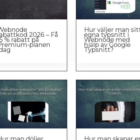
Webnode
Hur väljer man sit
rabattkod 2026 – Få
egna typsnitt i
15 % rabatt på
Webnode med
Premium-planen
hjälp av Google
idag
Typsnitt?
Hur man döljer
Hur man skapar e