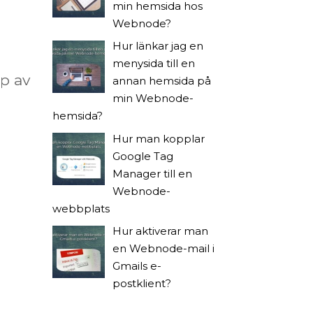
min hemsida hos
Webnode?
Hur länkar jag en
menysida till en
p av
annan hemsida på
min Webnode-
hemsida?
Hur man kopplar
Google Tag
Manager till en
Webnode-
webbplats
Hur aktiverar man
en Webnode-mail i
Gmails e-
postklient?