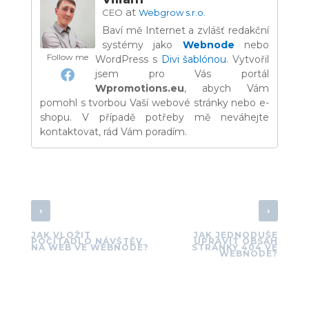
at
CEO
Webgrow s.r.o.
Baví mě Internet a zvlášť redakční
systémy jako
Webnode
nebo
Follow me
WordPress s
Divi šablónou
. Vytvořil
jsem pro Vás portál
Wpromotions.eu
, abych Vám
pomohl s tvorbou Vaší webové stránky nebo e-
shopu. V případě potřeby mě neváhejte
kontaktovat, rád Vám poradím.
‹
›
JAK VLOŽIT
JAK JEDNODUŠE
POČÍTADLO NÁVŠTĚV
UPRAVIT OBSAH
NA WEB VE WEBNODE?
STRÁNKY 404 VE
WEBNODE?