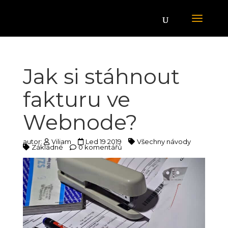
Jak si stáhnout
fakturu ve
Webnode?
autor:
Viliam
Led 19 2019
Všechny návody
Základné
0 komentářů