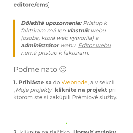
editore/cms
)
Dôležité upozornenie:
Prístup k
faktúram má len
vlastník
webu
(osoba, ktorá web vytvorila) a
administrátor
webu.
Editor webu
nemá prístup k faktúram.
Poďme nato 🙂
1. Prihláste sa
do
Webnode
, a v sekcii
„
Moje projekty
“
kliknite na projekt
pri
ktorom ste si zakúpili Prémiové služby.
2.
kliknite na tlačítko „
Upraviť stránky
„.