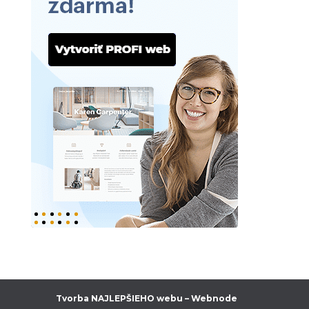
Tvorba NAJLEPŠIEHO webu – Webnode