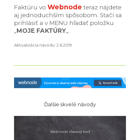
Webnode
Faktúru vo
teraz nájdete
aj jednoduchším spôsobom. Stačí sa
prihlásiť a v MENU hľadať položku
„
MOJE FAKTÚRY
„.
Aktualizácia návodu: 2.6.2019
Ďalšie skvelé návody