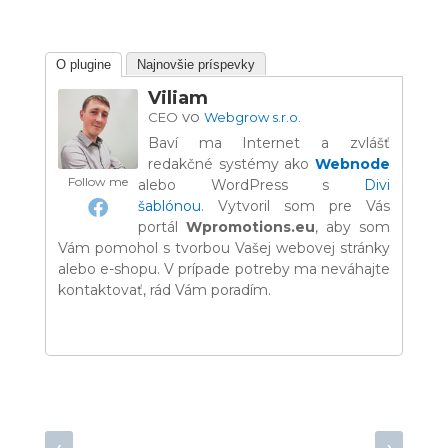
O plugine
Najnovšie príspevky
Viliam
vo
CEO
Webgrow s.r.o.
Baví ma Internet a zvlášť
redakčné systémy ako
Webnode
Follow me
alebo WordPress s
Divi
šablónou
. Vytvoril som pre Vás
portál
Wpromotions.eu
, aby som
Vám pomohol s tvorbou Vašej webovej stránky
alebo e-shopu. V prípade potreby ma neváhajte
kontaktovať, rád Vám poradím.
‹
›