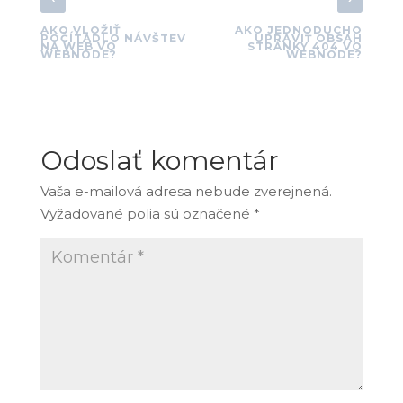
AKO VLOŽIŤ
AKO JEDNODUCHO
POČÍTADLO NÁVŠTEV
UPRAVIŤ OBSAH
NA WEB VO
STRÁNKY 404 VO
WEBNODE?
WEBNODE?
Odoslať komentár
Vaša e-mailová adresa nebude zverejnená.
Vyžadované polia sú označené
*