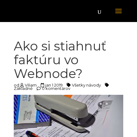
Ako si stiahnuť
faktúru vo
Webnode?
od
Viliam
jan 1 2019
Všetky návody
Základné
0 komentárov