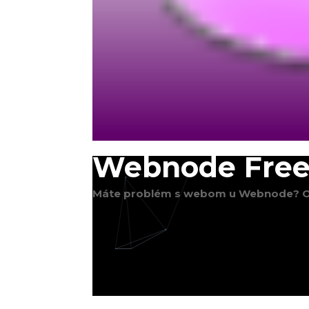
Webnode Free
Máte problém s webom u Webnode? O
;