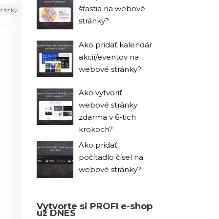
šťastia na webové
tázky
stránky?
Ako pridať kalendár
akcií/eventov na
webové stránky?
Ako vytvoriť
webové stránky
zdarma v 6-tich
krokoch?
Ako pridať
počítadlo čísel na
webové stránky?
Vytvorte si PROFI e-shop
už DNES