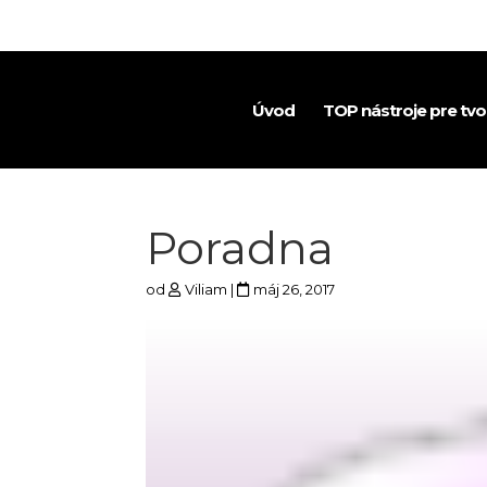
Úvod
TOP nástroje pre tv
Poradna
od
Viliam
|
máj 26, 2017