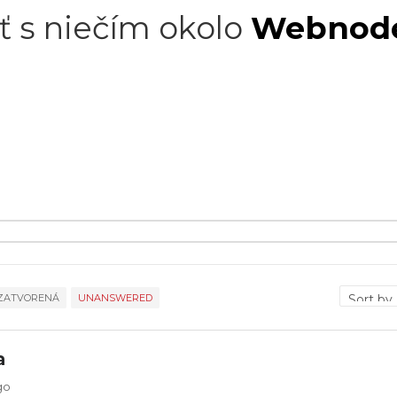
ť s niečím okolo
Webnod
ZATVORENÁ
UNANSWERED
a
go