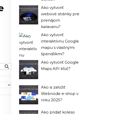
e
Ako vytvoriť
webové stránky pre
prenájom
karavanu?
Ako vytvoriť
interaktívnu Google
mapu s vlastnými
špendlíkmi?
Ako vytvoriť Google
Maps API kľúč?
Ako si založiť
Webnode e-shop v
roku 2025?
Ako pridať koleso