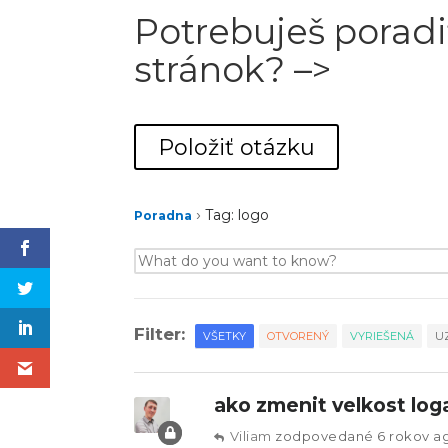
Potrebuješ poradi
stránok? –>
Položiť otázku
›
Tag: logo
Poradna
Filter:
VŠETKY
OTVORENÝ
VYRIEŠENÁ
U
ako zmenit velkost log
Viliam
zodpovedané 6 rokov a