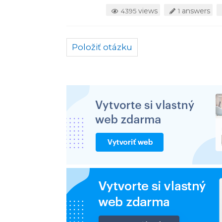
views
answers
4395
1
Položiť otázku