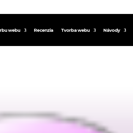
orbu webu
Recenzia
Tvorba webu
Návody