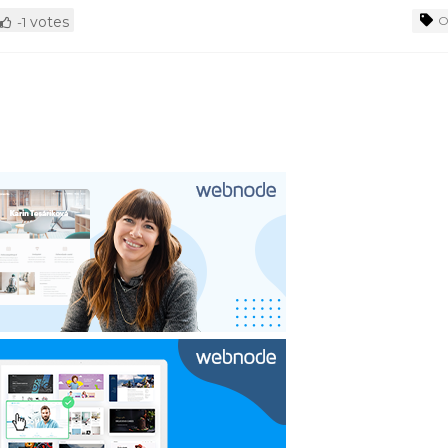
votes
O
-1