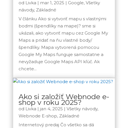
od
Livka
|
mar 1, 2025
|
Google
,
Všetky
návody
,
Základné
V článku Ako si vytvoriť mapu s vlastnými
bodmi (špendlíky na mape)? sme si
ukázali, ako vytvoriť mapu cez Google My
Maps a pridať na ňu vlastné body/
špendlíky. Mapa vytvorená pomocou
Google My Maps funguje samostatne a
nevyžaduje Google Maps API kľúč. Ak
chcete...
Ako si založiť Webnode e-
shop v roku 2025?
od
Livka
|
jan 4, 2025
|
Všetky návody
,
Webnode E-shop
,
Základné
Internetový predaj Čo všetko sa dá