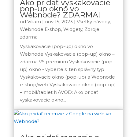
Ako pridať vyskakovacie
pop-up okno vo
Webnode? ZDARMA!
od
Viliam
|
nov 15, 2023
|
Všetky návody
,
Webnode E-shop
,
Widgety
,
Zdroje
zdarma
Vyskakovacie (pop-up) okno vo
Webnode Vyskakovacie (pop-up) okno –
zdarma VS premium Vyskakovacie (pop-
up) okno - vyberte si ten správny typ
Vyskakovacie okno (pop-up) a Webnode
e-shop/web Vyskakovacie okno (pop-up)
– mobil/tablet NÁVOD: Ako pridať
vyskakovacie okno...