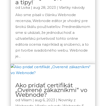
a tipy!
od
Livka
|
aug 28, 2023
|
Všetky návody
Ako sme písali v článku Webnode
recenzia, Webnode editor je vhodný pre
širokú škálu používateľov. Prednedávnom
sme si ukázali, že jednoduchosť a
užívateľskú prívetivosť tohto online
editora ocenia napríklad aj snúbenci, a to
pri tvorbe svadobného webu. Webnode
je...
Ako pridať certifikát
„Overené zákazníkmi“ vo
Webnode?
od
Viliam
|
aug 6, 2023
|
Novinky z
Webnode
,
Všetky návody
,
Webnode E-