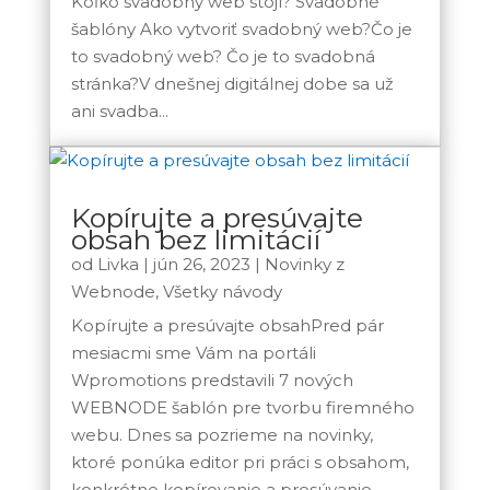
Koľko svadobný web stojí? Svadobné
šablóny Ako vytvoriť svadobný web?Čo je
to svadobný web? Čo je to svadobná
stránka?V dnešnej digitálnej dobe sa už
ani svadba...
Kopírujte a presúvajte
obsah bez limitácií
od
Livka
|
jún 26, 2023
|
Novinky z
Webnode
,
Všetky návody
Kopírujte a presúvajte obsahPred pár
mesiacmi sme Vám na portáli
Wpromotions predstavili 7 nových
WEBNODE šablón pre tvorbu firemného
webu. Dnes sa pozrieme na novinky,
ktoré ponúka editor pri práci s obsahom,
konkrétne kopírovanie a presúvanie