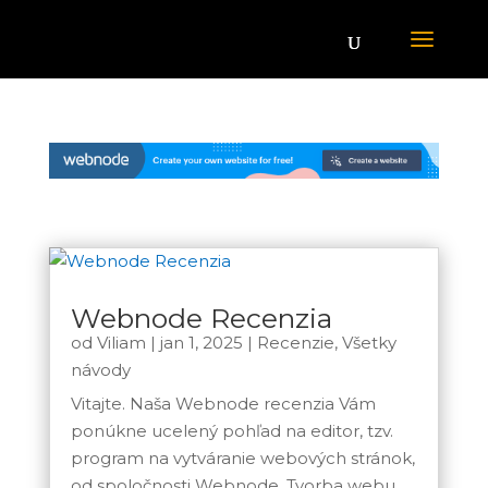
Webnode Recenzia
od
Viliam
|
jan 1, 2025
|
Recenzie
,
Všetky
návody
Vitajte. Naša Webnode recenzia Vám
ponúkne ucelený pohľad na editor, tzv.
program na vytváranie webových stránok,
od spoločnosti Webnode. Tvorba webu