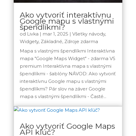
Ako vytvoriť interaktívnu
Google mapu s vlastnými
špendlíkmi?
od
Livka
|
mar 1, 2025
|
Všetky návody
,
Widgety
,
Základné
,
Zdroje zdarma
Mapa s vlastnými špendlíkmi Interaktívna
mapa "Google Maps Widget" - zdarma VS
premium Interaktívna mapa s vlastnými
špendlíkmi - šablóny NÁVOD: Ako vytvoriť
interaktívnu Google mapu s vlastnými
špendlíkmi? Pár slov na záver Google
mapa s vlastnými špendlíkmi - Časté...
Ako vytvoriť Google Maps
API kľúč?