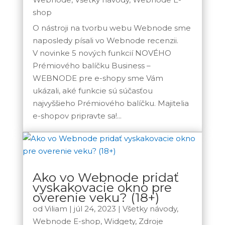
shop
O nástroji na tvorbu webu Webnode sme
naposledy písali vo Webnode recenzii.
V novinke 5 nových funkcií NOVÉHO
Prémiového balíčku Business –
WEBNODE pre e-shopy sme Vám
ukázali, aké funkcie sú súčasťou
najvyššieho Prémiového balíčku. Majitelia
e-shopov pripravte sa!...
Ako vo Webnode pridať
vyskakovacie okno pre
overenie veku? (18+)
od
Viliam
|
júl 24, 2023
|
Všetky návody
,
Webnode E-shop
,
Widgety
,
Zdroje