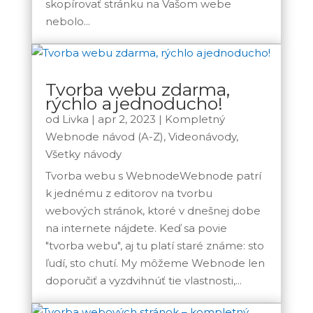
skopírovať stránku na Vašom webe
nebolo...
Tvorba webu zdarma,
rýchlo a jednoducho!
od
Livka
|
apr 2, 2023
|
Kompletný
Webnode návod (A-Z)
,
Videonávody
,
Všetky návody
Tvorba webu s WebnodeWebnode patrí
k jednému z editorov na tvorbu
webových stránok, ktoré v dnešnej dobe
na internete nájdete. Keď sa povie
"tvorba webu", aj tu platí staré známe: sto
ľudí, sto chutí. My môžeme Webnode len
doporučiť a vyzdvihnúť tie vlastnosti,...