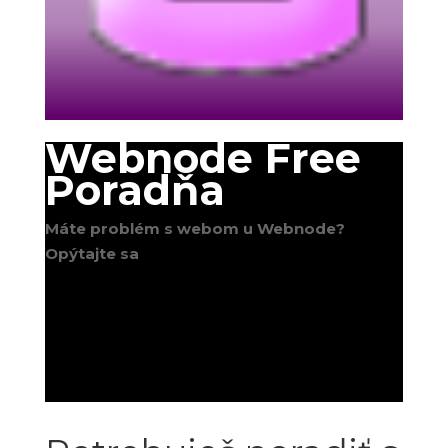
Webnode Free
Poradňa
Máte problém s webom u Webnode?
Opýtajte sa
;