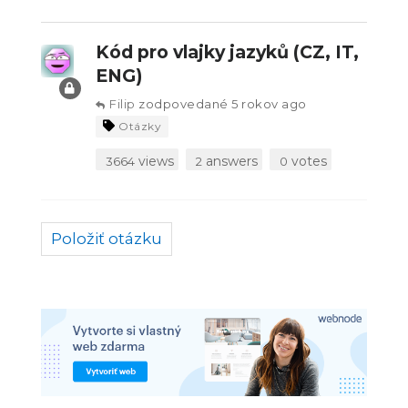
Kód pro vlajky jazyků (CZ, IT,
ENG)
Filip
zodpovedané 5 rokov ago
Otázky
views
answers
votes
3664
2
0
Položiť otázku