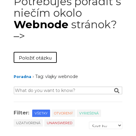
Potrebuješ poradiť s
niečím okolo
Webnode
stránok?
–>
Položiť otázku
›
Tag: vlajky webnode
Poradna
Filter:
VŠETKY
OTVORENÝ
VYRIEŠENÁ
UZATVORENÁ
UNANSWERED