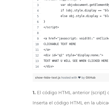
          var obj=document.getElementB
          if (obj.style.display == "bl
          else obj.style.display = "bl
}
</script>
<a href="javascript: void(0);" onClick
CLICKABLE TEXT HERE
</a>
<div id="q1" style="display:none;">
TEXT WHAT U WILL SEE WHEN CLICKED HERE
</div>
show-hide-text.js
hosted with ❤ by
GitHub
1.
El código HTML anterior (script) d
Inserta el código HTML en la ubica