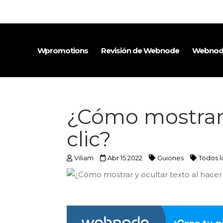
Wpromotions
Revisión de Webnode
Webnode
¿Cómo mostrar 
clic?
Viliam
Abr 15 2022
Guiones
Todos l