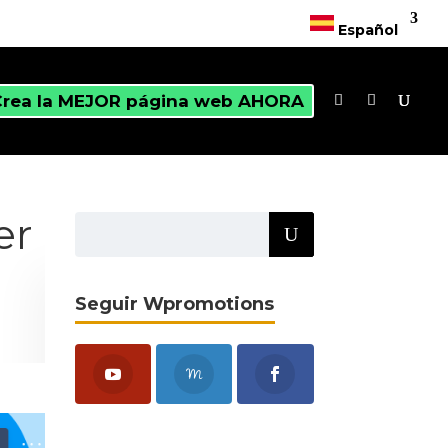
Español
Crea la MEJOR página web AHORA
er
Seguir Wpromotions