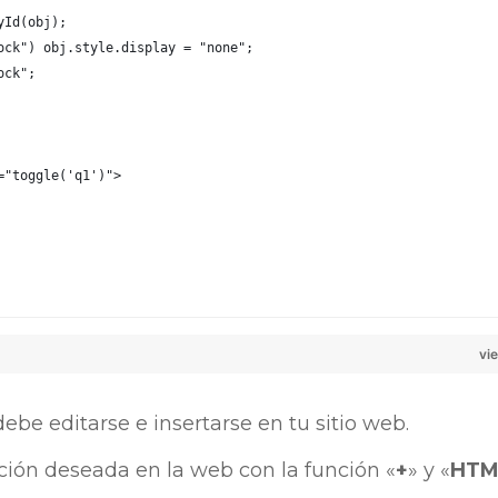
yId(obj);
ock") obj.style.display = "none";
ock";
="toggle('q1')">
vi
ebe editarse e insertarse en tu sitio web.
ción deseada en la web con la función «
+
» y «
HTM