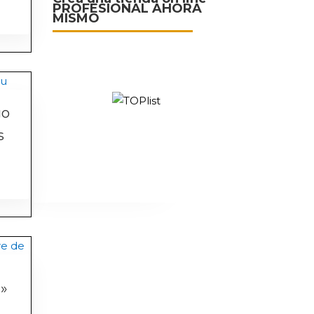
PROFESIONAL AHORA
MISMO
go
s
»