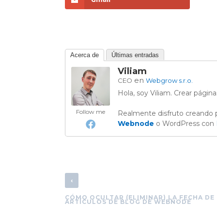
Acerca de
Últimas entradas
Viliam
en
CEO
Webgrow s.r.o.
Hola, soy Viliam. Crear pági
Follow me
Realmente disfruto creando
Webnode
o WordPress con
‹
CÓMO OCULTAR (ELIMINAR) LA FECHA DE
ARTÍCULOS DE BLOG DE WEBNODE