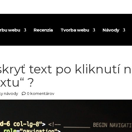
orbu webu
Recenzia
Tvorba webu
Návody
skryť text po kliknutí 
extu“ ?
ky návody
0 komentárov