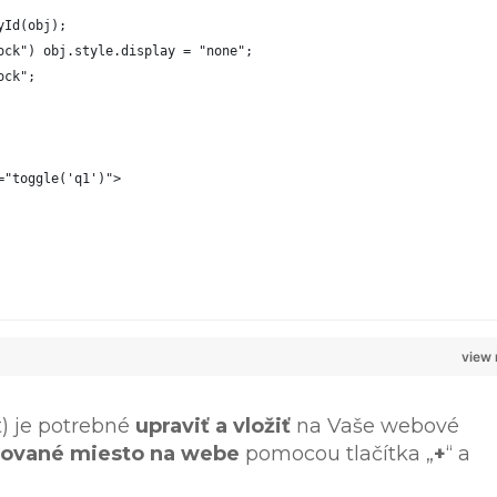
yId(obj);
ock") obj.style.display = "none";
ock";
="toggle('q1')">
view
) je potrebné
upraviť a vložiť
na Vaše webové
dované miesto na webe
pomocou tlačítka „
+
“ a