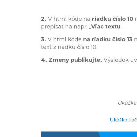
2.
V html kóde na
riadku číslo 10
prepísať na napr. „
Viac textu
„.
3.
V html kóde
na riadku číslo 13
m
text z riadku číslo 10.
4.
Zmeny publikujte.
Výsledok uv
Ukážka 
Ukážka tlač