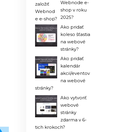
Webnode e-
shop v roku
2025?
Ako pridať
koleso šťastia
na webové
stránky?
Ako pridať
kalendár
akcií/eventov
na webové
stránky?
Ako vytvoriť
webové
stránky
zdarma v 6-
tich krokoch?