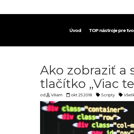
Úvod
TOP nástroje pre tv
Ako zobraziť a 
tlačítko „Viac t
od
Viliam
okt 25 2018
Scripty
Všet