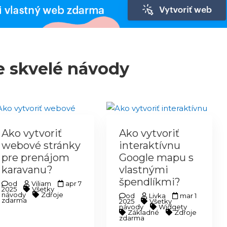
e skvelé návody
Ako vytvoriť
Ako vytvoriť
webové stránky
interaktívnu
pre prenájom
Google mapu s
karavanu?
vlastnými
špendlíkmi?
od
Viliam
apr 7
2025
Všetky
návody
Zdroje
od
Livka
mar 1
zdarma
2025
Všetky
návody
Widgety
Základné
Zdroje
zdarma