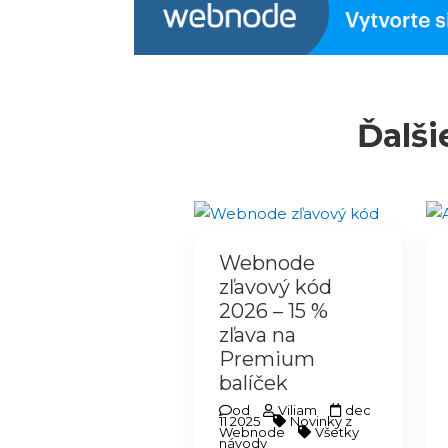
Ďalši
Webnode
zľavový kód
2026 – 15 %
zľava na
Premium
balíček
od
Viliam
dec
11 2025
Novinky z
Webnode
Všetky
návody