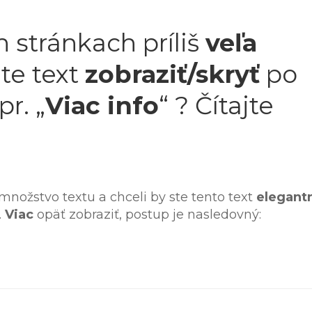
 stránkach príliš
veľa
ete text
zobraziť/skryť
po
pr. „
Viac info
“ ? Čítajte
nožstvo textu a chceli by ste tento text
elegant
.
Viac
opäť zobraziť, postup je nasledovný: