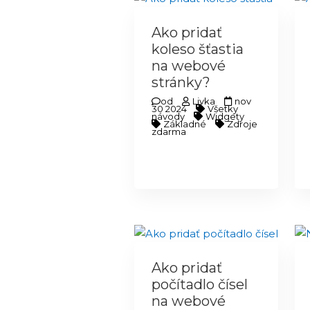
Ako pridať
koleso šťastia
na webové
stránky?
od
Livka
nov
30 2024
Všetky
návody
Widgety
Základné
Zdroje
zdarma
Ako pridať
počítadlo čísel
na webové