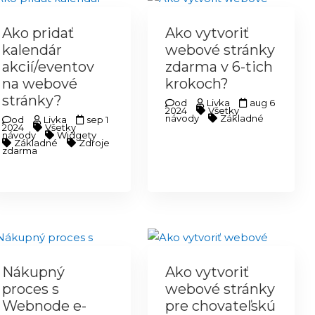
Ako pridať
Ako vytvoriť
kalendár
webové stránky
akcií/eventov
zdarma v 6-tich
na webové
krokoch?
stránky?
od
Livka
aug 6
2024
Všetky
návody
Základné
od
Livka
sep 1
2024
Všetky
návody
Widgety
Základné
Zdroje
zdarma
Nákupný
Ako vytvoriť
proces s
webové stránky
Webnode e-
pre chovateľskú