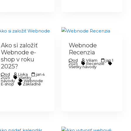
Ako si založiť
Webnode
Webnode e-
Recenzia
shop v roku
od
Viliam
jan 1
2025
Recenzie
2025?
Všetky návody
od
Livka
jan 4
2025
Všetky
návody
Webnode
E-shop
Základné