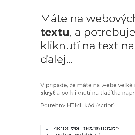
Máte na webových
textu
, a potrebuj
kliknutí na text na
ďalej…
V prípade, že máte na webe veľké m
skryť
a po kliknutí na tlačítko napr
Potrebný HTML kód (script):
<script type="text/javascript">