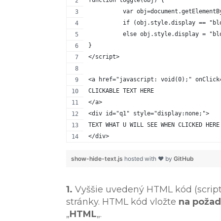
function toggle(obj) {
          var obj=document.getElementB
          if (obj.style.display == "bl
          else obj.style.display = "bl
}
</script>
<a href="javascript: void(0);" onClick
CLICKABLE TEXT HERE
</a>
<div id="q1" style="display:none;">
TEXT WHAT U WILL SEE WHEN CLICKED HERE
</div>
show-hide-text.js
hosted with ❤ by
GitHub
1.
Vyššie uvedený HTML kód (script
stránky. HTML kód vložte
na poža
„
HTML
„.