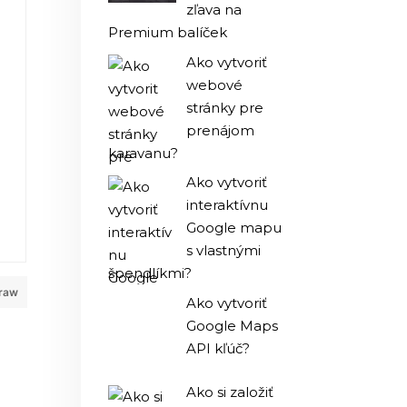
zľava na
Premium balíček
Ako vytvoriť
webové
stránky pre
prenájom
karavanu?
Ako vytvoriť
interaktívnu
Google mapu
s vlastnými
špendlíkmi?
 raw
Ako vytvoriť
Google Maps
API kľúč?
Ako si založiť