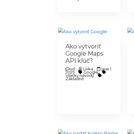
Ako vytvoriť
Google Maps
API kľúč?
od
Livka
mar 1
2025
Google
Všetky návody
Základné