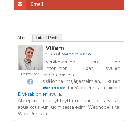
Gmail
About
Latest Posts
Viliam
at
CEO
Webgrow s.r.o.
Verkkosivujen luonti on
intohimoni. Pidän sivujen
Follow me
rakentamisesta
sisällönhallintajärjestelmien, kuten
Webnode
tai WordPress, ja niiden
Divi-sablonien
avulla.
Älä epäröi ottaa yhteyttä minuun, jos tarvitset
apua kotisivun luomisessa esim. Webnodella tai
WordPressillä.