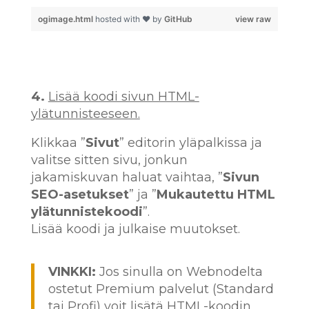
ogimage.html
hosted with ❤ by
GitHub
view raw
4.
Lisää koodi sivun HTML-
ylätunnisteeseen.
Klikkaa ”
Sivut
” editorin yläpalkissa ja
valitse sitten sivu, jonkun
jakamiskuvan haluat vaihtaa, ”
Sivun
SEO-asetukset
” ja ”
Mukautettu HTML
ylätunnistekoodi
”.
Lisää koodi ja julkaise muutokset.
VINKKI:
Jos sinulla on Webnodelta
ostetut Premium palvelut (Standard
tai Profi) voit lisätä HTML-koodin