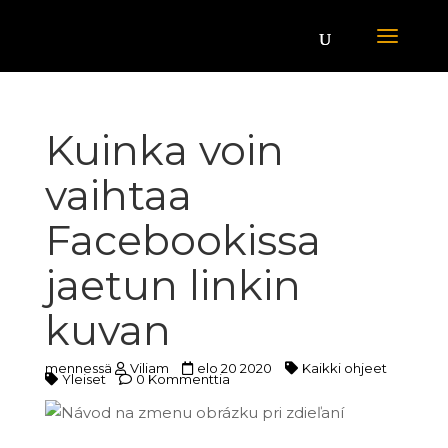
Kuinka voin
vaihtaa
Facebookissa
jaetun linkin
kuvan
mennessä
Viliam
elo 20 2020
Kaikki ohjeet
Yleiset
0 Kommenttia