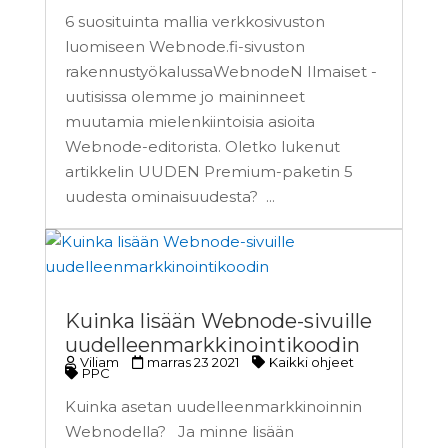
6 suosituinta mallia verkkosivuston
luomiseen Webnode.fi-sivuston
rakennustyökalussaWebnodeN Ilmaiset -
uutisissa olemme jo maininneet
muutamia mielenkiintoisia asioita
Webnode-editorista. Oletko lukenut
artikkelin UUDEN Premium-paketin 5
uudesta ominaisuudesta? ...
Kuinka lisään Webnode-sivuille
uudelleenmarkkinointikoodin
Viliam
marras 23 2021
Kaikki ohjeet
PPC
Kuinka asetan uudelleenmarkkinoinnin
Webnodella? Ja minne lisään