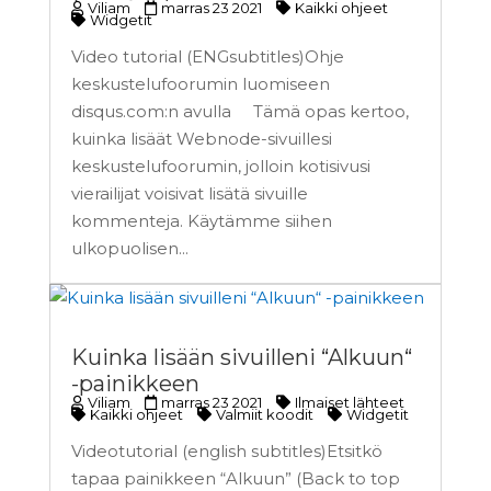
Viliam
marras 23 2021
Kaikki ohjeet
Widgetit
Video tutorial (ENGsubtitles)Ohje
keskustelufoorumin luomiseen
disqus.com:n avulla Tämä opas kertoo,
kuinka lisäät Webnode-sivuillesi
keskustelufoorumin, jolloin kotisivusi
vierailijat voisivat lisätä sivuille
kommenteja. Käytämme siihen
ulkopuolisen...
Kuinka lisään sivuilleni “Alkuun“
-painikkeen
Viliam
marras 23 2021
Ilmaiset lähteet
Kaikki ohjeet
Valmiit koodit
Widgetit
Videotutorial (english subtitles)Etsitkö
tapaa painikkeen “Alkuun” (Back to top