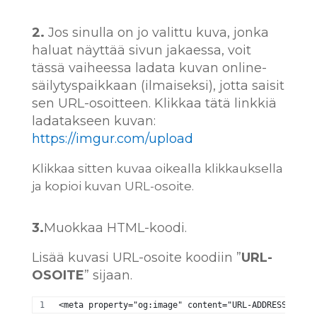
2.
Jos sinulla on jo valittu kuva, jonka
haluat näyttää sivun jakaessa, voit
tässä vaiheessa ladata kuvan online-
säilytyspaikkaan (ilmaiseksi), jotta saisit
sen URL-osoitteen. Klikkaa tätä linkkiä
ladatakseen kuvan:
https://imgur.com/upload
Klikkaa sitten kuvaa oikealla klikkauksella
ja kopioi kuvan URL-osoite.
3.
Muokkaa HTML-koodi.
Lisää kuvasi URL-osoite koodiin ”
URL-
OSOITE
” sijaan.
<meta property="og:image" content="URL-ADDRESS" />