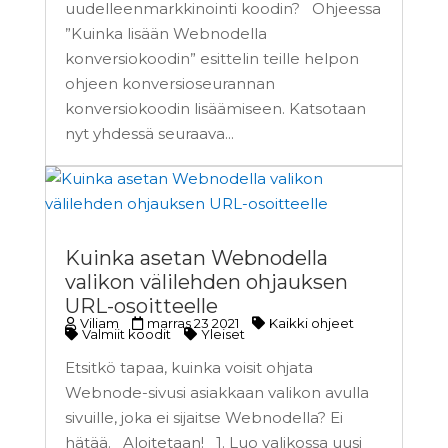
uudelleenmarkkinointi koodin? Ohjeessa
”Kuinka lisään Webnodella
konversiokoodin” esittelin teille helpon
ohjeen konversioseurannan
konversiokoodin lisäämiseen. Katsotaan
nyt yhdessä seuraava...
Kuinka asetan Webnodella
valikon välilehden ohjauksen
URL-osoitteelle
Viliam
marras 23 2021
Kaikki ohjeet
Valmiit koodit
Yleiset
Etsitkö tapaa, kuinka voisit ohjata
Webnode-sivusi asiakkaan valikon avulla
sivuille, joka ei sijaitse Webnodella? Ei
hätää. Aloitetaan! 1. Luo valikossa uusi