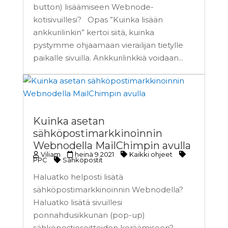
button) lisäämiseen Webnode-
kotisivuillesi? Opas ”Kuinka lisään
ankkurilinkin” kertoi siitä, kuinka
pystymme ohjaamaan vierailijan tietylle
paikalle sivuilla. Ankkurilinkkiä voidaan...
Kuinka asetan
sähköpostimarkkinoinnin
Webnodella MailChimpin avulla
Viliam
heinä 9 2021
Kaikki ohjeet
PPC
Sähköpostit
Haluatko helposti lisätä
sähköpostimarkkinoinnin Webnodella?
Haluatko lisätä sivuillesi
ponnahdusikkunan (pop-up)
sähköpostiosoitteiden keräämiseen?