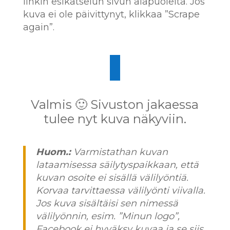
linkin esikatselun sivun alapuolelta. Jos
kuva ei ole päivittynyt, klikkaa ”Scrape
again”.
Valmis 🙂 Sivuston jakaessa
tulee nyt kuva näkyviin.
Huom.:
Varmistathan kuvan
lataamisessa säilytyspaikkaan, että
kuvan osoite ei sisällä välilyöntiä.
Korvaa tarvittaessa välilyönti viivalla.
Jos kuva sisältäisi sen nimessä
välilyönnin, esim. ”Minun logo”,
Facebook ei hyväksy kuvaa ja se siis