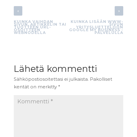
‹
›
KUINKA VAIHDAN
KUINKA LISÄÄN WWW-
SIVUN, ARTIKKELIN TAI
SIVUN
TUOTTEEN URL-
YRITYSLUETTELOON
OSOITTEEN
GOOGLE MY BUSINESS -
WEBNODELLA
PALVELULLA
Lähetä kommentti
Sähköpostiosoitettasi ei julkaista.
Pakolliset
kentät on merkitty
*