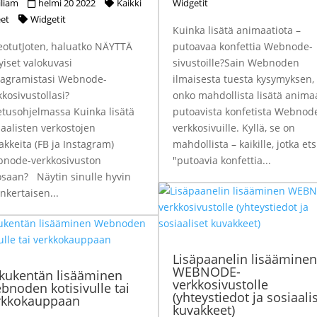
iliam
helmi 20 2022
Kaikki
Widgetit
eet
Widgetit
Kuinka lisätä animaatiota –
eotutJoten, haluatko NÄYTTÄ
putoavaa konfettia Webnode-
yiset valokuvasi
sivustoille?Sain Webnoden
tagramistasi Webnode-
ilmaisesta tuesta kysymyksen,
kkosivustollasi?
onko mahdollista lisätä anima
tusohjelmassa Kuinka lisätä
putoavista konfetista Webnod
iaalisten verkostojen
verkkosivuille. Kyllä, se on
akkeita (FB ja Instagram)
mahdollista – kaikille, jotka ets
node-verkkosivuston
"putoavia konfettia...
osaan? Näytin sinulle hyvin
inkertaisen...
Lisäpaanelin lisääminen
WEBNODE-
kukentän lisääminen
verkkosivustolle
bnoden kotisivulle tai
(yhteystiedot ja sosiaali
rkkokauppaan
kuvakkeet)