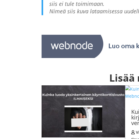
siis ei tule toimimaan.
Nimeä siis kuva lataamisessa uudell
Lisää
Ku
ki
ve
V