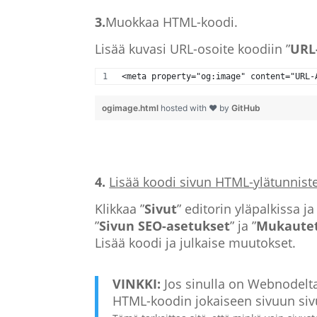
3.
Muokkaa HTML-koodi.
Lisää kuvasi URL-osoite koodiin ”
URL
<meta property="og:image" content="URL-
ogimage.html
hosted with ❤ by
GitHub
4.
Lisää koodi sivun HTML-ylätunnist
Klikkaa ”
Sivut
” editorin yläpalkissa j
”
Sivun SEO-asetukset
” ja ”
Mukautet
Lisää koodi ja julkaise muutokset.
VINKKI:
Jos sinulla on Webnodelta 
HTML-koodin jokaiseen sivuun sivu