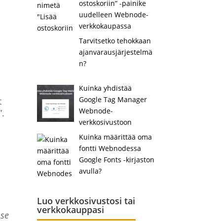
ostoskoriin” -painike
uudelleen Webnode-
verkkokaupassa
Tarvitsetko tehokkaan
ajanvarausjärjestelmä
n?
Kuinka yhdistää
Google Tag Manager
t
Webnode-
”.
verkkosivustoon
Kuinka määrittää oma
fontti Webnodessa
Google Fonts -kirjaston
avulla?
Luo verkkosivustosi tai
verkkokauppasi
 se