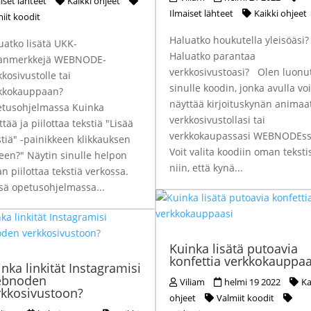
iset lähteet
Kaikki ohjeet
Ilmaiset lähteet
Kaikki ohjeet
iit koodit
Haluatko houkutella yleisöäsi
uatko lisätä UKK-
Haluatko parantaa
janmerkkejä WEBNODE-
verkkosivustoasi? Olen luonu
kkosivustolle tai
sinulle koodin, jonka avulla voi
kkokauppaan?
näyttää kirjoituskynän animaa
tusohjelmassa Kuinka
verkkosivustollasi tai
tää ja piilottaa tekstiä "Lisää
verkkokaupassasi WEBNODEss
stiä" -painikkeen klikkauksen
Voit valita koodiin oman teksti
keen?" Näytin sinulle helpon
niin, että kynä...
an piilottaa tekstiä verkossa.
sä opetusohjelmassa...
Kuinka lisätä putoavia
konfettia verkkokauppaa
nka linkität Instagramisi
bnoden
Viliam
helmi 19 2022
Ka
rkkosivustoon?
ohjeet
Valmiit koodit