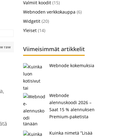
Valmiit koodit
(15)
Webnoden verkkokauppa
(6)
Widgetit
(20)
Yleiset
(14)
ew raw
Viimeisimmät artikkelit
Webnode kokemuksia
a,
Webnode
alennuskoodi 2026 –
Saat 15 % alennuksen
Premium-paketista
ätä
tänään
Kuinka nimetä ”Lisää