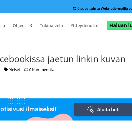
😎 6 suosituinta Webnode-mallia 
Haluan 
sia
Ohjeet
Tukipalvelu
Yhteydenotto
cebookissa jaetun linkin kuvan
t
Yleiset
0 Kommenttia