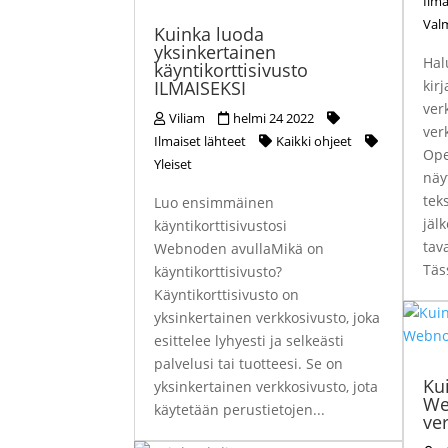
Ilma
Valm
Kuinka luoda
yksinkertainen
Hal
käyntikorttisivusto
ILMAISEKSI
kir
ver
Viliam
helmi 24 2022
ver
Ilmaiset lähteet
Kaikki ohjeet
Ope
Yleiset
näyt
tek
Luo ensimmäinen
jäl
käyntikorttisivustosi
tav
Webnoden avullaMikä on
Täs
käyntikorttisivusto?
Käyntikorttisivusto on
yksinkertainen verkkosivusto, joka
esittelee lyhyesti ja selkeästi
palvelusi tai tuotteesi. Se on
Kui
yksinkertainen verkkosivusto, jota
We
käytetään perustietojen...
ve