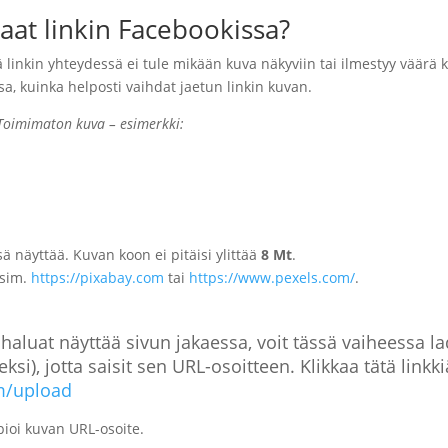
jaat linkin Facebookissa?
ttä linkin yhteydessä ei tule mikään kuva näkyviin tai ilmestyy väärä 
, kuinka helposti vaihdat jaetun linkin kuvan.
Toimimaton kuva – esimerkki:
sä näyttää. Kuvan koon ei pitäisi ylittää
8 Mt
.
esim.
https://pixabay.com
tai
https://www.pexels.com/
.
a haluat näyttää sivun jakaessa, voit tässä vaiheessa l
si), jotta saisit sen URL-osoitteen. Klikkaa tätä linkki
m/upload
opioi kuvan URL-osoite.