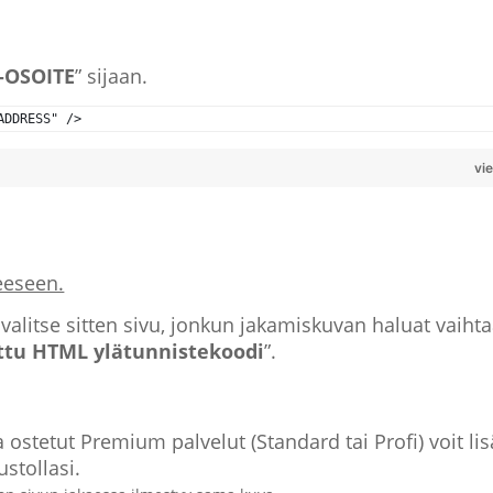
-OSOITE
” sijaan.
ADDRESS" />
vi
eeseen.
a valitse sitten sivu, jonkun jakamiskuvan haluat vaihta
tu HTML ylätunnistekoodi
”.
ostetut Premium palvelut (Standard tai Profi) voit lis
stollasi.