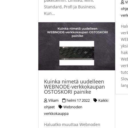
paketteihin: Limited, Mini,
V
Standard, Profi ja Business.
ohj
Kun...
ver
Hal
ver
WEB
yks
hak
Web
ver
tut
Slo
Kuinka nimetä uudelleen
lan
WEBNODE-verkkokaupan
OSTOSKORI painike
Viliam
helmi 17 2022
Kaikki
ohjeet
Webnoden
verkkokauppa
Haluatko muuttaa Webnoden