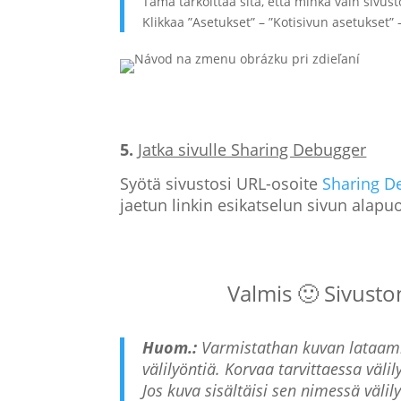
Tämä tarkoittaa sitä, että minkä vain sivus
Klikkaa ”Asetukset” – ”Kotisivun asetukset”
5.
Jatka sivulle Sharing Debugger
Syötä sivustosi URL-osoite
Sharing D
jaetun linkin esikatselun sivun alapuol
Valmis 🙂 Sivusto
Huom.:
Varmistathan kuvan lataamis
välilyöntiä. Korvaa tarvittaessa välily
Jos kuva sisältäisi sen nimessä väli