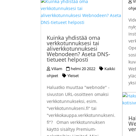
V
ohj
Vid
nyk
Ins
Kuinka yhdistää oma
ver
verkkotunnuksesi tai
aliverkkotunnuksesi
Ope
Webnodeen? Aseta DNS-
sos
tietueet helposti
kuv
Viliam
helmi 20 2022
Kaikki
Web
ohjeet
Yleiset
ylä
yks
Haluatko muuttaa "webnode" -
sivuston URL-osoitteen omaksi
verkkotunnukseksi, esim.
"verkkotunnukseni.fi" tai
"verkkokauppa.verkkotunnukseni.
Ha
fi"? Oman verkkotunnuksen
We
ve
käyttö sisältyy Premium-