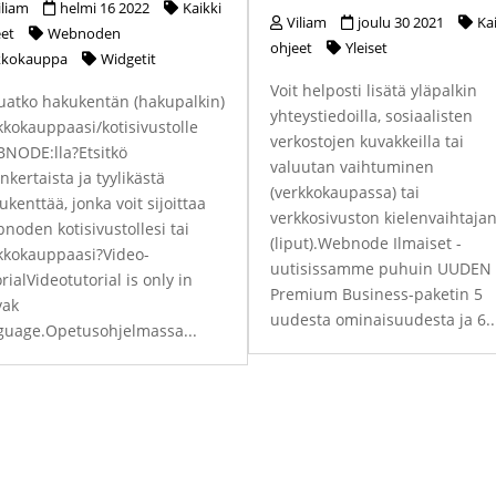
iliam
helmi 16 2022
Kaikki
Viliam
joulu 30 2021
Ka
eet
Webnoden
ohjeet
Yleiset
kkokauppa
Widgetit
Voit helposti lisätä yläpalkin
uatko hakukentän (hakupalkin)
yhteystiedoilla, sosiaalisten
kkokauppaasi/kotisivustolle
verkostojen kuvakkeilla tai
NODE:lla?Etsitkö
valuutan vaihtuminen
inkertaista ja tyylikästä
(verkkokaupassa) tai
ukenttää, jonka voit sijoittaa
verkkosivuston kielenvaihtaja
noden kotisivustollesi tai
(liput).Webnode Ilmaiset -
kkokauppaasi?Video-
uutisissamme puhuin UUDEN
orialVideotutorial is only in
Premium Business-paketin 5
vak
uudesta ominaisuudesta ja 6..
guage.Opetusohjelmassa...