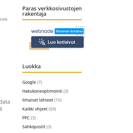
Paras verkkosivustojen
rakentaja
kuva.
Luokka
Google
(7)
Hakukoneoptimointi
(3)
Ilmaiset lähteet
(15)
adata
ä
Kaikki ohjeet
(59)
PPC
(3)
Sähköpostit
(3)