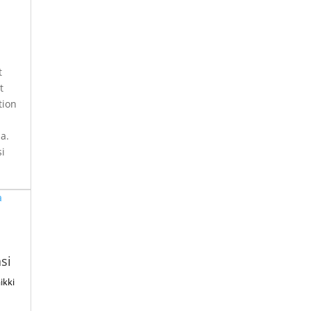
?
t
t
tion
a.
si
si
ikki