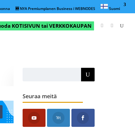
vuonna
🆕 NYA Premiumplanen Business i WEBNODES
Suomi
luoda KOTISIVUN tai VERKKOKAUPAN
Seuraa meitä