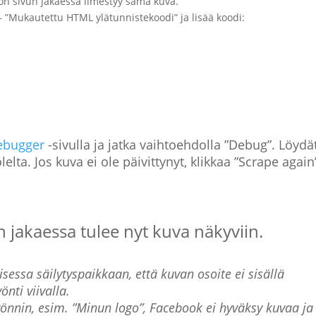
ton sivun jakaessa ilmestyy sama kuva.
 – ”Mukautettu HTML ylätunnistekoodi” ja lisää koodi:
ebugger
-sivulla ja jatka vaihtoehdolla ”Debug”. Löydä
elta. Jos kuva ei ole päivittynyt, klikkaa ”Scrape again
n jakaessa tulee nyt kuva näkyviin.
essa säilytyspaikkaan, että kuvan osoite ei sisällä
önti viivalla.
lyönnin, esim. ”Minun logo”, Facebook ei hyväksy kuvaa ja