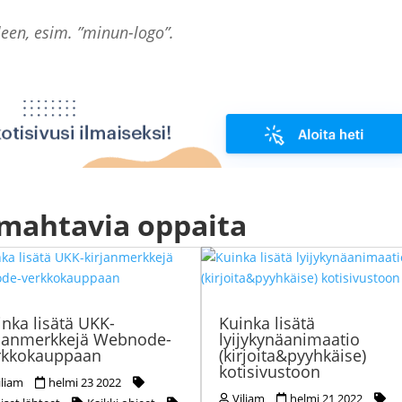
een, esim. ”minun-logo”.
 mahtavia oppaita
inka lisätä UKK-
Kuinka lisätä
rjanmerkkejä Webnode-
lyijykynäanimaatio
rkkokauppaan
(kirjoita&pyyhkäise)
kotisivustoon
iliam
helmi 23 2022
Viliam
helmi 21 2022