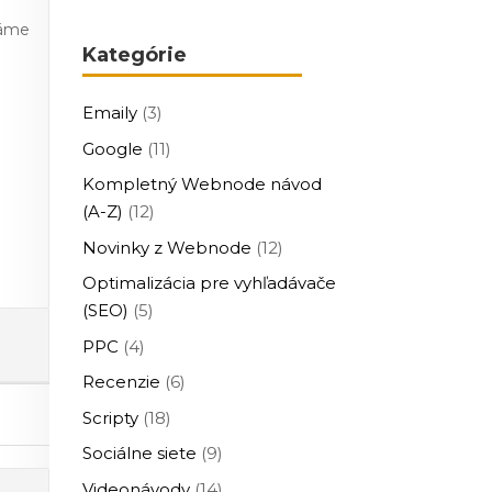
máme
Kategórie
Emaily
(3)
Google
(11)
Kompletný Webnode návod
(A-Z)
(12)
Novinky z Webnode
(12)
Optimalizácia pre vyhľadávače
(SEO)
(5)
o
PPC
(4)
Recenzie
(6)
Scripty
(18)
Sociálne siete
(9)
Videonávody
(14)