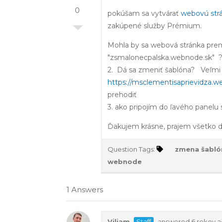
0
pokúšam sa vytvárať
webovú strá
zakúpené služby Prémium.
Mohla by sa webová stránka pre
"zsmalonecpalska.webnode.sk" ? -
2. Dá sa zmeniť šablóna? Veľmi 
https://msclementisaprievidza.w
prehodiť
3. ako pripojím do ľavého panel
Ďakujem krásne, prajem všetko d
Question Tags:
zmena šabló
webnode
1 Answers
Viliam
Staff
answered 6 rokov 