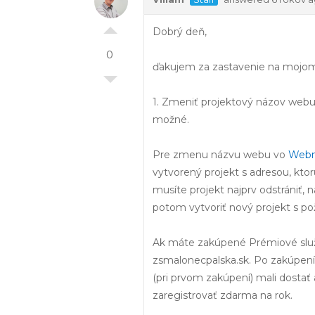
Dobrý deň,
0
ďakujem za zastavenie na mojom
1. Zmeniť projektový názov web
možné.
Pre zmenu názvu webu vo
Web
vytvorený projekt s adresou, kto
musíte projekt najprv odstrániť,
potom vytvoriť nový projekt s p
Ak máte zakúpené Prémiové služby
zsmalonecpalska.sk. Po zakúpení
(pri prvom zakúpení) mali dosta
zaregistrovať zdarma na rok.