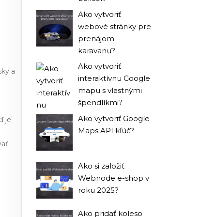
Ako vytvoriť
webové stránky pre
prenájom
karavanu?
Ako vytvoriť
sky a
interaktívnu Google
mapu s vlastnými
špendlíkmi?
Ako vytvoriť Google
ď je
Maps API kľúč?
vať
Ako si založiť
Webnode e-shop v
roku 2025?
Ako pridať koleso