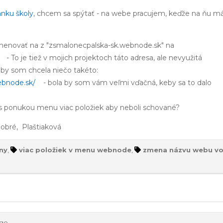
nku školy
, chcem sa spýtať - na webe pracujem, keďže na ňu 
menovať na z "zsmalonecpalska-sk.webnode.sk" na
 To je tiež v mojich projektoch táto adresa, ale nevyužitá
by som chcela niečo takéto:
ebnode.sk/
- bola by som vám veľmi vďačná, keby sa to dalo
u s ponukou menu viac položiek aby neboli schované?
obré, Plaštiaková
ny
,
viac položiek v menu webnode
,
zmena názvu webu v
ago