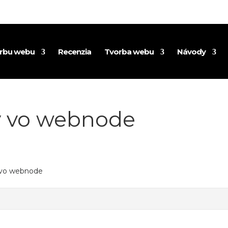
orbu webu
Recenzia
Tvorba webu
Návody
y vo webnode
 vo webnode