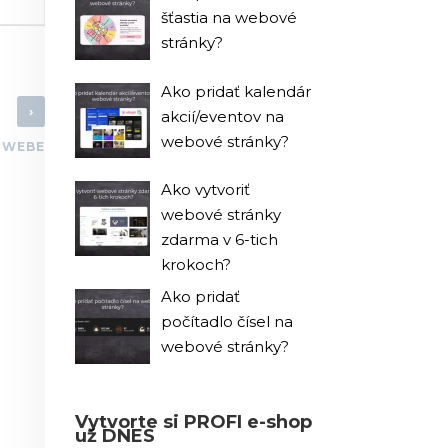
šťastia na webové
stránky?
Ako pridať kalendár
›
akcií/eventov na
webové stránky?
 WEBE
Ako vytvoriť
webové stránky
zdarma v 6-tich
krokoch?
Ako pridať
počítadlo čísel na
webové stránky?
Vytvorte si PROFI e-shop
už DNES