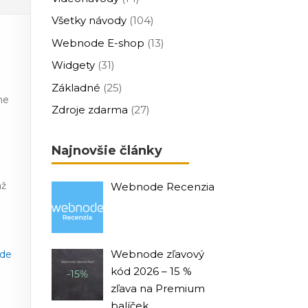
Všetky návody
(104)
Webnode E-shop
(13)
Widgety
(31)
Základné
(25)
ne
Zdroje zdarma
(27)
Najnovšie články
až
Webnode Recenzia
Webnode zľavový
de
kód 2026 – 15 %
zľava na Premium
balíček