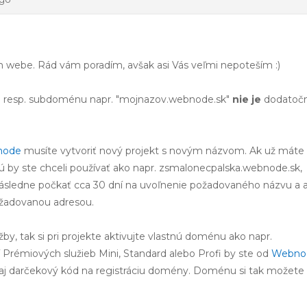
 webe. Rád vám poradím, avšak asi Vás veľmi nepoteším :)
u resp. subdoménu napr. "mojnazov.webnode.sk"
nie je
dodatoč
node
musíte vytvoriť nový projekt s novým názvom. Ak už máte
rú by ste chceli používať ako napr. zsmalonecpalska.webnode.sk,
 následne počkať cca 30 dní na uvoľnenie požadovaného názvu a 
ožadovanou adresou.
, tak si pri projekte aktivujte vlastnú doménu ako napr.
 Prémiových služieb Mini, Standard alebo Profi by ste od
Webno
ť aj darčekový kód na registráciu domény. Doménu si tak možete