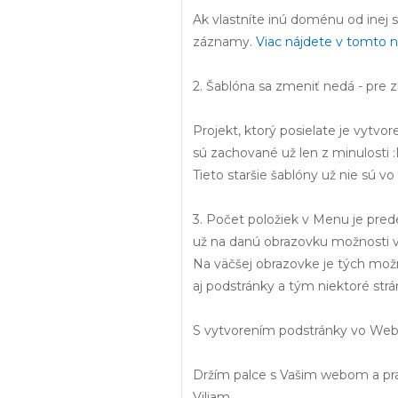
Ak vlastníte inú doménu od inej
záznamy.
Viac nájdete v tomto 
2. Šablóna sa zmeniť nedá - pre
Projekt, ktorý posielate je vytvo
sú zachované už len z minulosti 
Tieto staršie šablóny už nie sú 
3. Počet položiek v Menu je pred
už na danú obrazovku možnosti veľ
Na väčšej obrazovke je tých mož
aj podstránky a tým niektoré str
S vytvorením podstránky vo We
Držím palce s Vašim webom a pr
Viliam