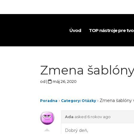
Úvod
TOP nástroje pre tv
Zmena šablón
od
|
máj 26, 2020
›
›
Zmena šablóny
Poradna
Category: Otázky
Ada
asked 6 rokov ago
Dobrý deň,