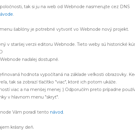
 spoločnosti, tak si ju na web od Webnode nasmerujte cez DNS
návode
.
 zmenu šablóny je potrebné vytvoriť vo Webnode nový projekt.
rený v staršej verzii editoru Webnode. Tieto weby sú historické kú
:D
vo Webnode naďalej dostupné.
efinovaná hodnota vypočítaná na základe veľkosti obrazovky. Ke
a, tak sa zobrazí tlačítko "viac", ktoré ich potom ukáže.
ností viac a na menšej menej :) Odporučím preto prípadne použí
ánky v hlavnom menu "skryť".
bnode Vám poradí tento
návod
.
ajem krásny deň.