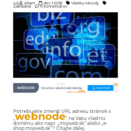
od
Viliam
dec 1 2018
Všetky návody
Základné
0 komentárov
Potrebujete zmeniť URL adresu stránok s
webnode
„
“ na Vašu vlastnú
doménu ako napr. „mojweb.sk“ alebo „e-
shop.mojweb.sk“? Čítajte ďalej.