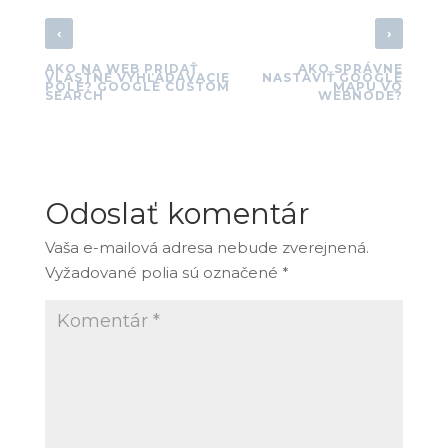
‹
›
AKO NA WEB PRIDAŤ
AKO SPRÁVNE
VLASTNÉ VYHĽADÁVACIE
NASTAVIŤ GOOGLE
POLE? GOOGLE CUSTOM
MAPU VO
SEARCH
WEBNODE?
Odoslať komentár
Vaša e-mailová adresa nebude zverejnená.
Vyžadované polia sú označené
*