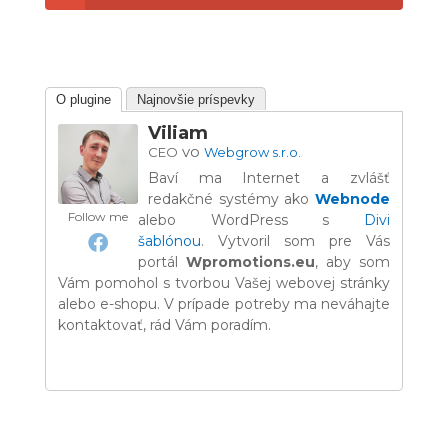
O plugine
Najnovšie príspevky
Viliam
vo
CEO
Webgrow s.r.o.
Baví ma Internet a zvlášť
redakčné systémy ako
Webnode
Follow me
alebo WordPress s
Divi
šablónou
. Vytvoril som pre Vás
portál
Wpromotions.eu
, aby som
Vám pomohol s tvorbou Vašej webovej stránky
alebo e-shopu. V prípade potreby ma neváhajte
kontaktovať, rád Vám poradím.