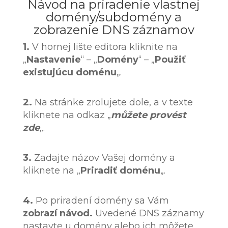
Návod na priradenie vlastnej
domény/subdomény a
zobrazenie DNS záznamov
1.
V hornej lište editora kliknite na
„
Nastavenie
“ – „
Domény
“ – „
Použiť
existujúcu doménu
„.
2.
Na stránke zrolujete dole, a v texte
kliknete na odkaz „
můžete provést
zde
„.
3.
Zadajte názov Vašej domény a
kliknete na „
Priradiť doménu
„.
4.
Po priradení domény sa Vám
zobrazí návod.
Uvedené DNS záznamy
nastavte u domény alebo ich môžete